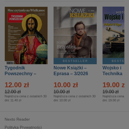
BESTSELLER
BESTSE
Tygodnik
Nowe Książki –
Wojsko i
Powszechny –
Eprasa – 3/2026
Technika
Eprasa – 14/2026
Historia – E
12.00 zł
10.00 zł
19.00 zł
– 2/2026
12.00 zł
10.00 zł
19.00 zł
Najniższa cena z ostatnich 30
Najniższa cena z ostatnich 30
Najniższa cena z o
dni:
11.40 zł
dni:
10.00 zł
dni:
19.00 zł
Nexto Reader
Polityka Prywatności