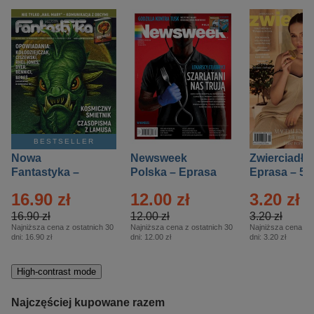
BESTSELLER
Nowa
Newsweek
Zwierciadło
Fantastyka –
Polska – Eprasa
Eprasa – 5/
Eprasa – 5/2026
– 13/2026
16.90 zł
12.00 zł
3.20 zł
16.90 zł
12.00 zł
3.20 zł
Najniższa cena z ostatnich 30
Najniższa cena z ostatnich 30
Najniższa cena z o
dni:
16.90 zł
dni:
12.00 zł
dni:
3.20 zł
High-contrast mode
Najczęściej kupowane razem