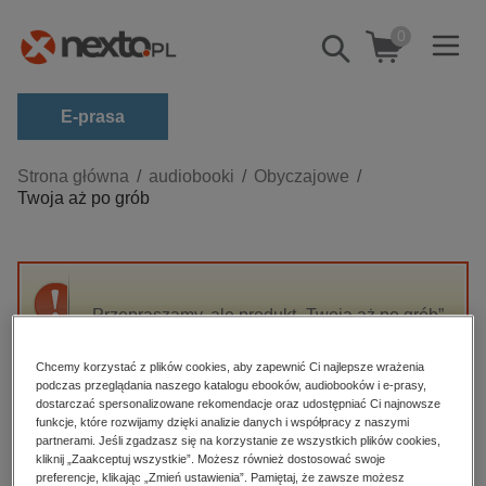
0
Pokaż/schowaj
wyszukiwarkę
E-prasa
Kategorie
Strona główna
audiobooki
Obyczajowe
Twoja aż po grób
Zobacz wszystkie E-prasa
budownictwo, aranżacja wnętrz
biznesowe, branżowe, gospodarka
Przepraszamy, ale produkt „Twoja aż po grób”
darmowe wydania
nie jest dostępny.
dzienniki
Chcemy korzystać z plików cookies, aby zapewnić Ci najlepsze wrażenia
podczas przeglądania naszego katalogu ebooków, audiobooków i e-prasy,
edukacja
High-contrast mode
dostarczać spersonalizowane rekomendacje oraz udostępniać Ci najnowsze
hobby, sport, rozrywka
funkcje, które rozwijamy dzięki analizie danych i współpracy z naszymi
partnerami. Jeśli zgadzasz się na korzystanie ze wszystkich plików cookies,
Polecane
komputery, internet, technologie, informatyka
kliknij „Zaakceptuj wszystkie”. Możesz również dostosować swoje
preferencje, klikając „Zmień ustawienia”. Pamiętaj, że zawsze możesz