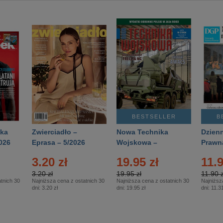
BESTSELLER
B
ka
Zwierciadło –
Nowa Technika
Dzienn
026
Eprasa – 5/2026
Wojskowa –
Prawn
Eprasa – 2/2026
65/20
3.20 zł
19.95 zł
11.9
3.20 zł
19.95 zł
11.90 z
tnich 30
Najniższa cena z ostatnich 30
Najniższa cena z ostatnich 30
Najniższ
dni:
3.20 zł
dni:
19.95 zł
dni:
11.31