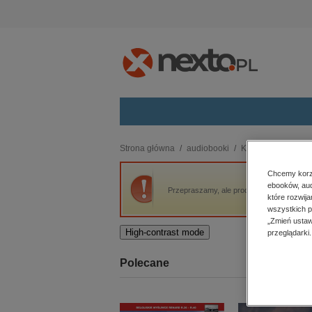
Kategorie
Strona główna
audiobooki
Kryminał, sensacja,
budownictwo, aranżacja wnętrz
Chcemy korzy
ebooków, aud
biznesowe, branżowe, gospodarka
Przepraszamy, ale produkt „Tylko przetrwaj
które rozwij
darmowe wydania
wszystkich p
dzienniki
„Zmień ustaw
High-contrast mode
przeglądarki.
edukacja
hobby, sport, rozrywka
Polecane
komputery, internet, technologie,
informatyka
kobiece, lifestyle, kultura