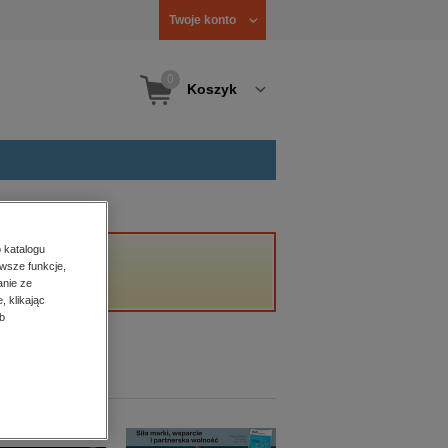
Twoje konto
0
Koszyk
 katalogu
wsze funkcje,
anie ze
, klikając
b