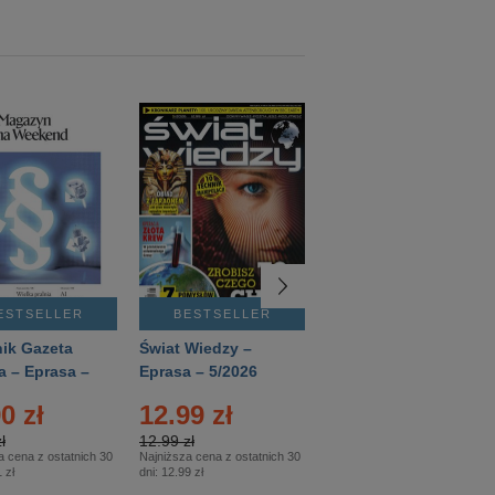
ESTSELLER
BESTSELLER
BESTSELLER
ik Gazeta
Świat Wiedzy –
T3 – Eprasa –
a – Eprasa –
Eprasa – 5/2026
4/2026
26
0 zł
12.99 zł
9.50 zł
ł
12.99 zł
9.50 zł
a cena z ostatnich 30
Najniższa cena z ostatnich 30
Najniższa cena z ostatnich 30
 zł
dni:
12.99 zł
dni:
11.90 zł