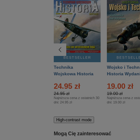
BESTSELLER
BESTSELLER
BESTSELL
Gość Niedzielny -
Technika
Wojsko i Techn
Warszawski –
Wojskowa Historia
Historia Wydan
Eprasa – 14/2026
– Eprasa – 2/2026
Specjalne – Ep
24.95 zł
19.00 zł
– 2/2026
24.95 zł
19.00 zł
Najniższa cena z ostatnich 30
Najniższa cena z osta
dni:
24.95 zł
dni:
19.00 zł
High-contrast mode
Mogą Cię zainteresować