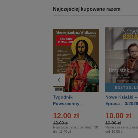
Najczęściej kupowane razem
BESTSELLER
BESTSELL
Technika
Tygodnik
Nowe Książki –
Wojskowa Historia
Powszechny –
Eprasa – 3/202
- Numer specjalny
Eprasa – 14/2026
12.00 zł
10.00 zł
– Eprasa – 2/2026
12.00 zł
10.00 zł
Najniższa cena z ostatnich 30
Najniższa cena z osta
dni:
11.40 zł
dni:
10.00 zł