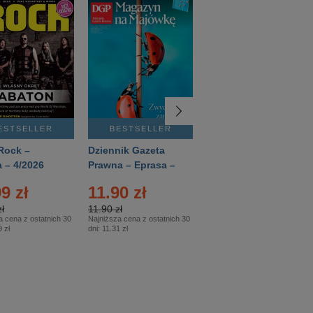
ESTSELLER
BESTSELLER
BESTSELLER
Rock –
Dziennik Gazeta
Świat Wiedzy
 – 4/2026
Prawna – Eprasa –
Historia – Eprasa –
83/2026
2/2026
9 zł
11.90 zł
13.99 zł
ł
11.90 zł
13.99 zł
a cena z ostatnich 30
Najniższa cena z ostatnich 30
Najniższa cena z ostatnich 30
 zł
dni:
11.31 zł
dni:
13.99 zł