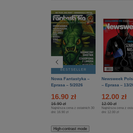
BESTSELLER
BESTSELLER
Deutsch Aktuell –
Nowa Fantastyka –
Newsweek Pols
Eprasa – 2/2026
Eprasa – 5/2026
– Eprasa – 13/2
16.90 zł
12.00 zł
16.90 zł
12.00 zł
Najniższa cena z ostatnich 30
Najniższa cena z osta
dni:
16.90 zł
dni:
12.00 zł
High-contrast mode