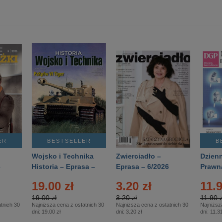
ER
BESTSELLER
B
Wojsko i Technika
Zwierciadło –
Dzienn
6
Historia – Eprasa –
Eprasa – 6/2026
Prawn
2/2026
74/20
19.00 zł
3.20 zł
11.9
19.00 zł
3.20 zł
11.90 z
tnich 30
Najniższa cena z ostatnich 30
Najniższa cena z ostatnich 30
Najniższ
dni:
19.00 zł
dni:
3.20 zł
dni:
11.31