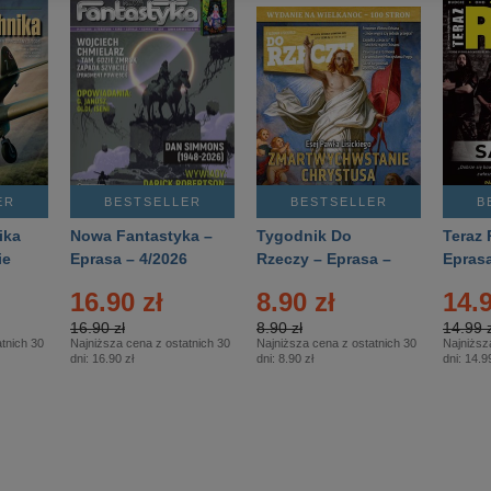
ER
BESTSELLER
BESTSELLER
B
ika
Nowa Fantastyka –
Tygodnik Do
Teraz 
ie
Eprasa – 4/2026
Rzeczy – Eprasa –
Eprasa
rasa
14/2026
16.90 zł
8.90 zł
14.9
16.90 zł
8.90 zł
14.99 z
tnich 30
Najniższa cena z ostatnich 30
Najniższa cena z ostatnich 30
Najniższ
dni:
16.90 zł
dni:
8.90 zł
dni:
14.99