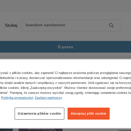
Szukaj
Szukaj
E-prasa
 thriller
Tylko przetrwaj noc
Zobacz wszystkie E-prasa
polityka, społeczno-informacyjne
stać z plików cookies, aby zapewnić Ci najlepsze wrażenia podczas przeglądania naszego
iobooków i e-prasy, dostarczać spersonalizowane rekomendacje oraz udostępniać Ci najno
psychologiczne
 noc” nie jest dostępny.
amy dzięki analizie danych i współpracy z naszymi partnerami. Jeśli zgadzasz się na korzyst
inne
lików cookies, kliknij „Zaakceptuj wszystkie”. Możesz również dostosować swoje preferencje
popularno-naukowe
ienia”. Pamiętaj, że zawsze możesz wycofać swoją zgodę, zmieniając ustawienia cookies lu
Polityka prywatności
Zaufani partnerzy
historia
zdrowie
religie
Ustawienia plików cookie
Akceptuj pliki cookie