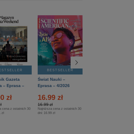
ESTSELLER
BESTSELLER
BESTSELLER
ik Gazeta
Świat Nauki –
Mówią Wieki –
a – Eprasa –
Eprasa – 4/2026
Eprasa – 3/2026
26
0 zł
16.99 zł
12.50 zł
ł
16.99 zł
12.50 zł
a cena z ostatnich 30
Najniższa cena z ostatnich 30
Najniższa cena z ostatnich 30
 zł
dni:
16.99 zł
dni:
12.50 zł