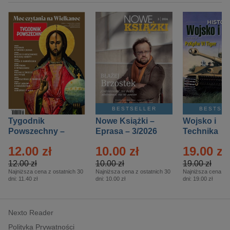
BESTSELLER
BESTSE
Tygodnik
Nowe Książki –
Wojsko i
Powszechny –
Eprasa – 3/2026
Technika
Eprasa – 14/2026
Historia – E
12.00 zł
10.00 zł
19.00 zł
– 2/2026
12.00 zł
10.00 zł
19.00 zł
Najniższa cena z ostatnich 30
Najniższa cena z ostatnich 30
Najniższa cena z o
dni:
11.40 zł
dni:
10.00 zł
dni:
19.00 zł
Nexto Reader
Polityka Prywatności