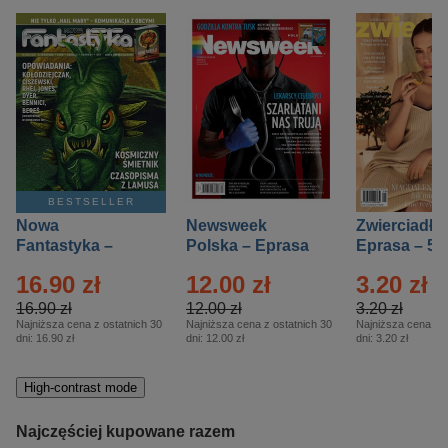
BESTSELLER
Nowa
Newsweek
Zwierciadło
Fantastyka –
Polska – Eprasa
Eprasa – 5/
Eprasa – 5/2026
– 13/2026
16.90 zł
12.00 zł
3.20 zł
16.90 zł
12.00 zł
3.20 zł
Najniższa cena z ostatnich 30
Najniższa cena z ostatnich 30
Najniższa cena z o
dni:
16.90 zł
dni:
12.00 zł
dni:
3.20 zł
High-contrast mode
Najczęściej kupowane razem