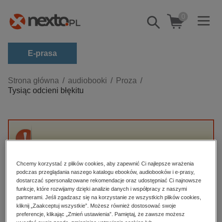
0
Pokaż/schowaj
wyszukiwarkę
E-prasa
Kategorie
Strona główna
audiobooki
Proza
Tysiąc odcieni błękitu
Zobacz wszystkie E-prasa
budownictwo, aranżacja wnętrz
biznesowe, branżowe, gospodarka
Przepraszamy, ale produkt „Tysiąc odcieni
darmowe wydania
błękitu” nie jest dostępny.
dzienniki
Chcemy korzystać z plików cookies, aby zapewnić Ci najlepsze wrażenia
podczas przeglądania naszego katalogu ebooków, audiobooków i e-prasy,
edukacja
dostarczać spersonalizowane rekomendacje oraz udostępniać Ci najnowsze
High-contrast mode
funkcje, które rozwijamy dzięki analizie danych i współpracy z naszymi
hobby, sport, rozrywka
partnerami. Jeśli zgadzasz się na korzystanie ze wszystkich plików cookies,
Polecane
kliknij „Zaakceptuj wszystkie”. Możesz również dostosować swoje
komputery, internet, technologie, informatyka
preferencje, klikając „Zmień ustawienia”. Pamiętaj, że zawsze możesz