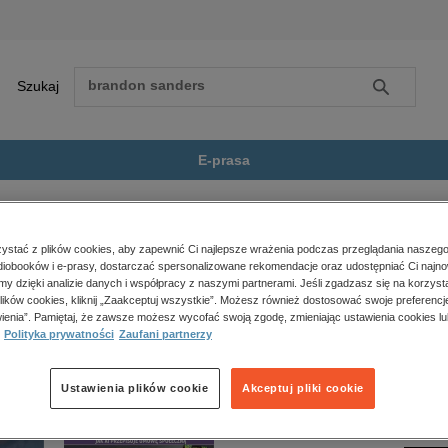
Szukaj
Szukaj
E-prasa
. Na gołe pięśc...
Zobacz wszystkie E-prasa
polityka, społeczno-informacyjne
stać z plików cookies, aby zapewnić Ci najlepsze wrażenia podczas przeglądania naszego
iobooków i e-prasy, dostarczać spersonalizowane rekomendacje oraz udostępniać Ci najno
psychologiczne
gołe pięści” nie jest dostępny.
amy dzięki analizie danych i współpracy z naszymi partnerami. Jeśli zgadzasz się na korzyst
inne
lików cookies, kliknij „Zaakceptuj wszystkie”. Możesz również dostosować swoje preferencje
popularno-naukowe
ienia”. Pamiętaj, że zawsze możesz wycofać swoją zgodę, zmieniając ustawienia cookies lu
Polityka prywatności
Zaufani partnerzy
historia
zdrowie
religie
Ustawienia plików cookie
Akceptuj pliki cookie