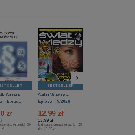
ESTSELLER
BESTSELLER
BESTSELLER
ik Gazeta
Świat Wiedzy –
T3 – Eprasa –
a – Eprasa –
Eprasa – 5/2026
4/2026
26
0 zł
12.99 zł
9.50 zł
ł
12.99 zł
9.50 zł
a cena z ostatnich 30
Najniższa cena z ostatnich 30
Najniższa cena z ostatnich 30
 zł
dni:
12.99 zł
dni:
11.90 zł