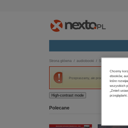
Kategorie
Strona główna
audiobooki
Sport
Tyson Fury
budownictwo, aranżacja wnętrz
Chcemy korzy
ebooków, aud
biznesowe, branżowe, gospodarka
Przepraszamy, ale produkt „Tyson Fury. Na 
które rozwij
darmowe wydania
wszystkich p
dzienniki
„Zmień ustaw
High-contrast mode
przeglądarki.
edukacja
hobby, sport, rozrywka
Polecane
komputery, internet, technologie,
informatyka
kobiece, lifestyle, kultura