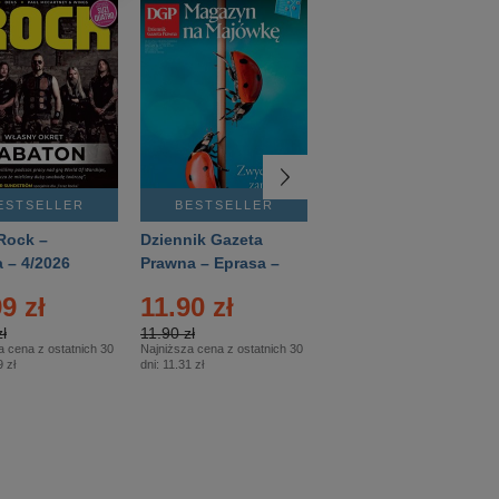
ESTSELLER
BESTSELLER
BESTSELLER
Rock –
Dziennik Gazeta
Świat Wiedzy
 – 4/2026
Prawna – Eprasa –
Historia – Eprasa –
83/2026
2/2026
9 zł
11.90 zł
13.99 zł
ł
11.90 zł
13.99 zł
a cena z ostatnich 30
Najniższa cena z ostatnich 30
Najniższa cena z ostatnich 30
 zł
dni:
11.31 zł
dni:
13.99 zł