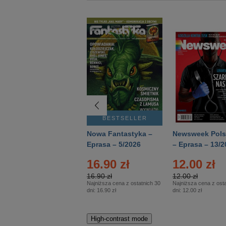
BESTSELLER
BESTSELLER
Deutsch Aktuell –
Nowa Fantastyka –
Newsweek Pols
Eprasa – 2/2026
Eprasa – 5/2026
– Eprasa – 13/2
16.90 zł
12.00 zł
16.90 zł
12.00 zł
Najniższa cena z ostatnich 30
Najniższa cena z osta
dni:
16.90 zł
dni:
12.00 zł
High-contrast mode