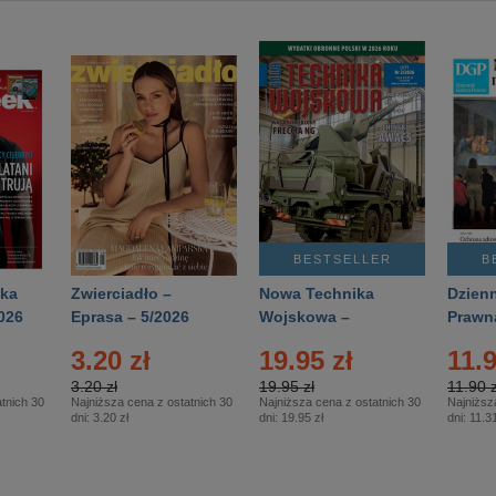
BESTSELLER
B
ka
Zwierciadło –
Nowa Technika
Dzienn
026
Eprasa – 5/2026
Wojskowa –
Prawn
Eprasa – 2/2026
65/20
3.20 zł
19.95 zł
11.9
3.20 zł
19.95 zł
11.90 z
tnich 30
Najniższa cena z ostatnich 30
Najniższa cena z ostatnich 30
Najniższ
dni:
3.20 zł
dni:
19.95 zł
dni:
11.31