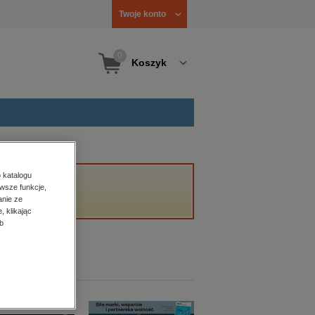
Twoje konto
0
Koszyk
 katalogu
wsze funkcje,
anie ze
, klikając
b