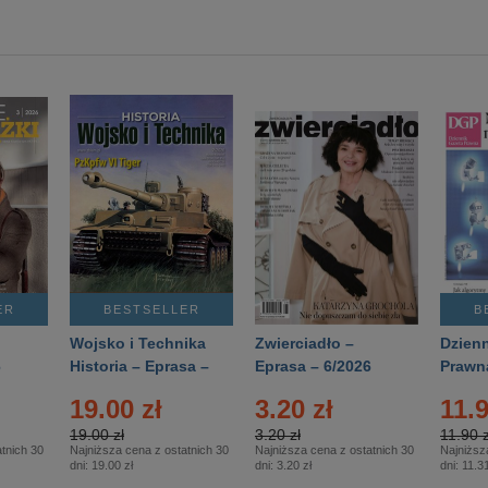
ER
BESTSELLER
B
Wojsko i Technika
Zwierciadło –
Dzienn
6
Historia – Eprasa –
Eprasa – 6/2026
Prawn
2/2026
74/20
19.00 zł
3.20 zł
11.9
19.00 zł
3.20 zł
11.90 z
tnich 30
Najniższa cena z ostatnich 30
Najniższa cena z ostatnich 30
Najniższ
dni:
19.00 zł
dni:
3.20 zł
dni:
11.31