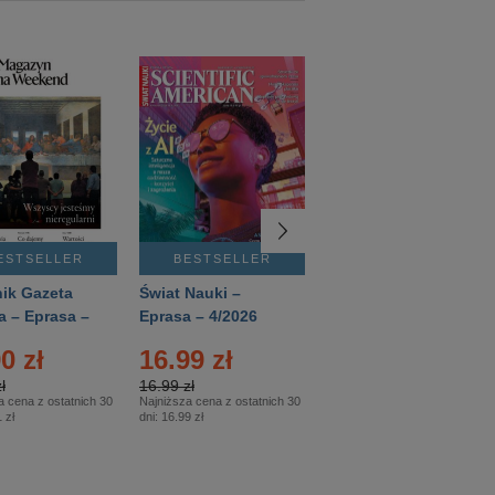
ESTSELLER
BESTSELLER
BESTSELLER
ik Gazeta
Świat Nauki –
Mówią Wieki –
a – Eprasa –
Eprasa – 4/2026
Eprasa – 3/2026
26
0 zł
16.99 zł
12.50 zł
ł
16.99 zł
12.50 zł
a cena z ostatnich 30
Najniższa cena z ostatnich 30
Najniższa cena z ostatnich 30
 zł
dni:
16.99 zł
dni:
12.50 zł