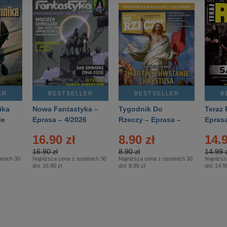
ER
BESTSELLER
BESTSELLER
B
ika
Nowa Fantastyka –
Tygodnik Do
Teraz 
ie
Eprasa – 4/2026
Rzeczy – Eprasa –
Eprasa
rasa
14/2026
16.90 zł
8.90 zł
14.9
16.90 zł
8.90 zł
14.99 z
tnich 30
Najniższa cena z ostatnich 30
Najniższa cena z ostatnich 30
Najniższ
dni:
16.90 zł
dni:
8.90 zł
dni:
14.99