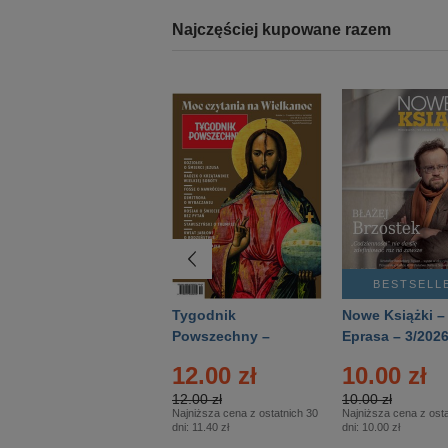
Najczęściej kupowane razem
BESTSELLER
BESTSELL
Technika
Tygodnik
Nowe Książki –
Wojskowa Historia
Powszechny –
Eprasa – 3/202
- Numer specjalny
Eprasa – 14/2026
24.95 zł
12.00 zł
10.00 zł
– Eprasa – 2/2026
24.95 zł
12.00 zł
10.00 zł
Najniższa cena z ostatnich 30
Najniższa cena z ostatnich 30
Najniższa cena z osta
dni:
24.95 zł
dni:
11.40 zł
dni:
10.00 zł