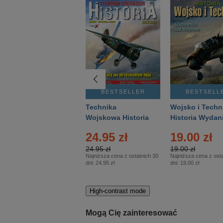
BESTSELLER
BESTSELLER
BESTSELL
Gość Niedzielny -
Technika
Wojsko i Techn
Warszawski –
Wojskowa Historia
Historia Wydan
Eprasa – 14/2026
– Eprasa – 2/2026
Specjalne – Ep
4.00 zł
24.95 zł
19.00 zł
– 2/2026
4.00 zł
24.95 zł
19.00 zł
Najniższa cena z ostatnich 30
Najniższa cena z ostatnich 30
Najniższa cena z osta
dni:
3.80 zł
dni:
24.95 zł
dni:
19.00 zł
High-contrast mode
Mogą Cię zainteresować