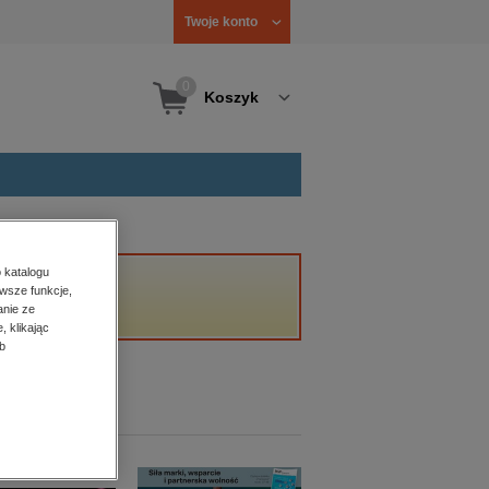
Twoje konto
0
Koszyk
 katalogu
wsze funkcje,
anie ze
, klikając
b