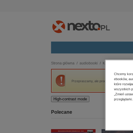
Kategorie
Strona główna
audiobooki
Kryminał, sensacja,
budownictwo, aranżacja wnętrz
Chcemy korzy
ebooków, aud
biznesowe, branżowe, gospodarka
Przepraszamy, ale produkt „Usypianka” nie
które rozwij
darmowe wydania
wszystkich p
dzienniki
„Zmień ustaw
High-contrast mode
przeglądarki.
edukacja
hobby, sport, rozrywka
Polecane
komputery, internet, technologie,
informatyka
kobiece, lifestyle, kultura