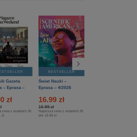
ESTSELLER
BESTSELLER
BESTSELLER
ik Gazeta
Świat Nauki –
Mówią Wieki –
a – Eprasa –
Eprasa – 4/2026
Eprasa – 3/2026
26
0 zł
16.99 zł
12.50 zł
ł
16.99 zł
12.50 zł
a cena z ostatnich 30
Najniższa cena z ostatnich 30
Najniższa cena z ostatnich 30
 zł
dni:
16.99 zł
dni:
12.50 zł