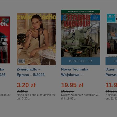
BESTSELLER
B
ka
Zwierciadło –
Nowa Technika
Dzienn
026
Eprasa – 5/2026
Wojskowa –
Prawn
Eprasa – 2/2026
65/20
3.20 zł
19.95 zł
11.9
3.20 zł
19.95 zł
11.90 z
tnich 30
Najniższa cena z ostatnich 30
Najniższa cena z ostatnich 30
Najniższ
dni:
3.20 zł
dni:
19.95 zł
dni:
11.31