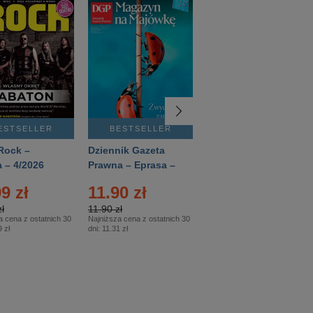
ESTSELLER
BESTSELLER
BESTSELLER
Rock –
Dziennik Gazeta
Świat Wiedzy
 – 4/2026
Prawna – Eprasa –
Historia – Eprasa –
83/2026
2/2026
9 zł
11.90 zł
13.99 zł
ł
11.90 zł
13.99 zł
a cena z ostatnich 30
Najniższa cena z ostatnich 30
Najniższa cena z ostatnich 30
 zł
dni:
11.31 zł
dni:
13.99 zł