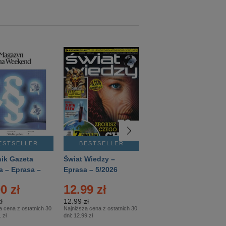
ESTSELLER
BESTSELLER
BESTSELLER
ik Gazeta
Świat Wiedzy –
T3 – Eprasa –
a – Eprasa –
Eprasa – 5/2026
4/2026
26
0 zł
12.99 zł
9.50 zł
ł
12.99 zł
9.50 zł
a cena z ostatnich 30
Najniższa cena z ostatnich 30
Najniższa cena z ostatnich 30
 zł
dni:
12.99 zł
dni:
11.90 zł