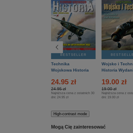
BESTSELLER
BESTSELLER
BESTSELL
Gość Niedzielny -
Technika
Wojsko i Techn
Warszawski –
Wojskowa Historia
Historia Wydan
Eprasa – 14/2026
– Eprasa – 2/2026
Specjalne – Ep
4.00 zł
24.95 zł
19.00 zł
– 2/2026
4.00 zł
24.95 zł
19.00 zł
Najniższa cena z ostatnich 30
Najniższa cena z ostatnich 30
Najniższa cena z osta
dni:
3.80 zł
dni:
24.95 zł
dni:
19.00 zł
High-contrast mode
Mogą Cię zainteresować