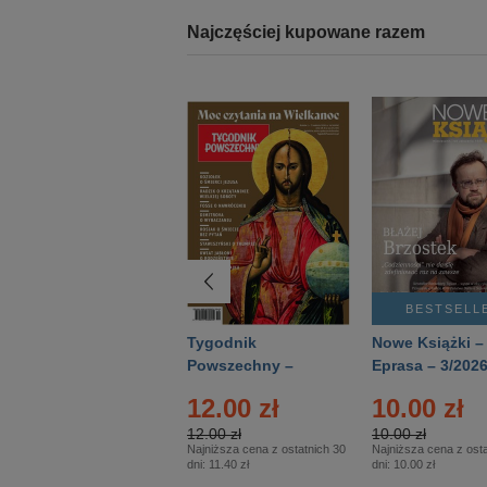
Najczęściej kupowane razem
BESTSELLER
BESTSELL
Technika
Tygodnik
Nowe Książki –
Wojskowa Historia
Powszechny –
Eprasa – 3/202
- Numer specjalny
Eprasa – 14/2026
12.00 zł
10.00 zł
– Eprasa – 2/2026
12.00 zł
10.00 zł
Najniższa cena z ostatnich 30
Najniższa cena z osta
dni:
11.40 zł
dni:
10.00 zł