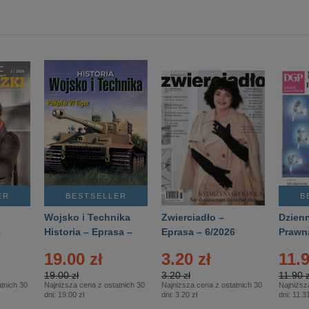
ER
BESTSELLER
B
Wojsko i Technika
Zwierciadło –
Dzienn
6
Historia – Eprasa –
Eprasa – 6/2026
Prawn
2/2026
74/20
19.00 zł
3.20 zł
11.9
19.00 zł
3.20 zł
11.90 z
tnich 30
Najniższa cena z ostatnich 30
Najniższa cena z ostatnich 30
Najniższ
dni:
19.00 zł
dni:
3.20 zł
dni:
11.31