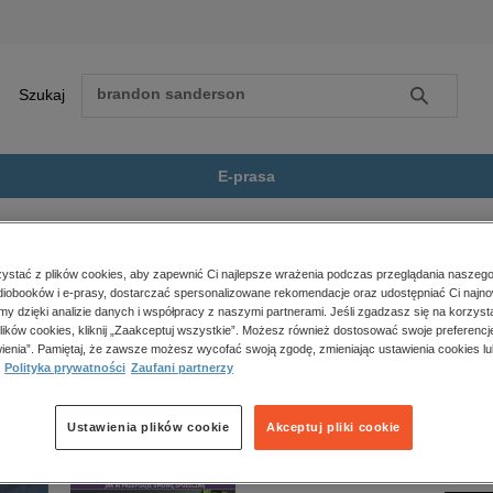
Szukaj
Szukaj
E-prasa
 thriller
Horror i Thriller
Usypianka
Zobacz wszystkie E-prasa
polityka, społeczno-informacyjne
stać z plików cookies, aby zapewnić Ci najlepsze wrażenia podczas przeglądania naszego
iobooków i e-prasy, dostarczać spersonalizowane rekomendacje oraz udostępniać Ci najno
psychologiczne
 jest dostępny.
amy dzięki analizie danych i współpracy z naszymi partnerami. Jeśli zgadzasz się na korzyst
inne
lików cookies, kliknij „Zaakceptuj wszystkie”. Możesz również dostosować swoje preferencje
popularno-naukowe
ienia”. Pamiętaj, że zawsze możesz wycofać swoją zgodę, zmieniając ustawienia cookies lu
Polityka prywatności
Zaufani partnerzy
historia
zdrowie
religie
Ustawienia plików cookie
Akceptuj pliki cookie