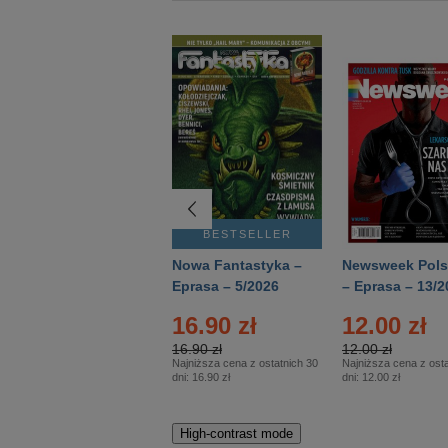
BESTSELLER
BESTSELLER
Deutsch Aktuell –
Nowa Fantastyka –
Newsweek Pols
Eprasa – 2/2026
Eprasa – 5/2026
– Eprasa – 13/2
16.90 zł
12.00 zł
16.90 zł
12.00 zł
Najniższa cena z ostatnich 30
Najniższa cena z osta
dni:
16.90 zł
dni:
12.00 zł
High-contrast mode