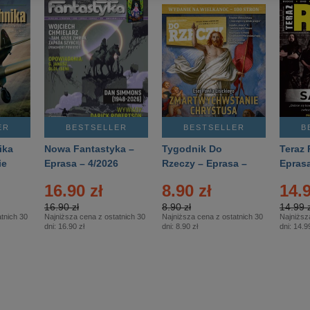
ER
BESTSELLER
BESTSELLER
B
ika
Nowa Fantastyka –
Tygodnik Do
Teraz 
ie
Eprasa – 4/2026
Rzeczy – Eprasa –
Eprasa
rasa
14/2026
16.90 zł
8.90 zł
14.9
16.90 zł
8.90 zł
14.99 z
tnich 30
Najniższa cena z ostatnich 30
Najniższa cena z ostatnich 30
Najniższ
dni:
16.90 zł
dni:
8.90 zł
dni:
14.99