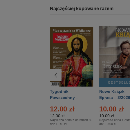
Najczęściej kupowane razem
BESTSELLER
BESTSELL
Technika
Tygodnik
Nowe Książki –
Wojskowa Historia
Powszechny –
Eprasa – 3/202
- Numer specjalny
Eprasa – 14/2026
24.95 zł
12.00 zł
10.00 zł
– Eprasa – 2/2026
24.95 zł
12.00 zł
10.00 zł
Najniższa cena z ostatnich 30
Najniższa cena z ostatnich 30
Najniższa cena z osta
dni:
24.95 zł
dni:
11.40 zł
dni:
10.00 zł