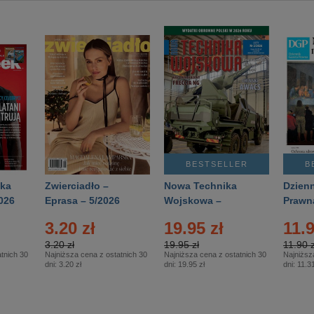
BESTSELLER
B
ka
Zwierciadło –
Nowa Technika
Dzienn
026
Eprasa – 5/2026
Wojskowa –
Prawn
Eprasa – 2/2026
65/20
3.20 zł
19.95 zł
11.9
3.20 zł
19.95 zł
11.90 z
tnich 30
Najniższa cena z ostatnich 30
Najniższa cena z ostatnich 30
Najniższ
dni:
3.20 zł
dni:
19.95 zł
dni:
11.31