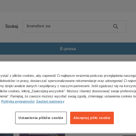
Szukaj
Szukaj
E-prasa
Romans
Venom III. W otchłani spo...
Zobacz wszystkie E-prasa
polityka, społeczno-informacyjne
stać z plików cookies, aby zapewnić Ci najlepsze wrażenia podczas przeglądania naszego
iobooków i e-prasy, dostarczać spersonalizowane rekomendacje oraz udostępniać Ci najno
psychologiczne
chłani spokoju” nie jest dostępny.
amy dzięki analizie danych i współpracy z naszymi partnerami. Jeśli zgadzasz się na korzyst
inne
lików cookies, kliknij „Zaakceptuj wszystkie”. Możesz również dostosować swoje preferencje
popularno-naukowe
ienia”. Pamiętaj, że zawsze możesz wycofać swoją zgodę, zmieniając ustawienia cookies lu
Polityka prywatności
Zaufani partnerzy
historia
zdrowie
religie
Ustawienia plików cookie
Akceptuj pliki cookie