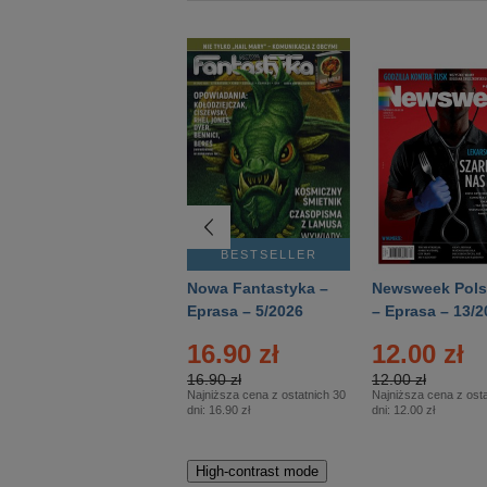
BESTSELLER
BESTSELLER
Deutsch Aktuell –
Nowa Fantastyka –
Newsweek Pols
Eprasa – 2/2026
Eprasa – 5/2026
– Eprasa – 13/2
22.90 zł
16.90 zł
12.00 zł
22.90 zł
16.90 zł
12.00 zł
Najniższa cena z ostatnich 30
Najniższa cena z ostatnich 30
Najniższa cena z osta
dni:
22.90 zł
dni:
16.90 zł
dni:
12.00 zł
High-contrast mode