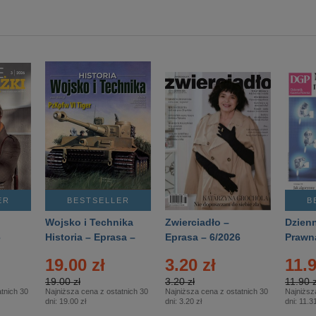
ER
BESTSELLER
B
Wojsko i Technika
Zwierciadło –
Dzienn
6
Historia – Eprasa –
Eprasa – 6/2026
Prawn
2/2026
74/20
19.00 zł
3.20 zł
11.9
19.00 zł
3.20 zł
11.90 z
tnich 30
Najniższa cena z ostatnich 30
Najniższa cena z ostatnich 30
Najniższ
dni:
19.00 zł
dni:
3.20 zł
dni:
11.31