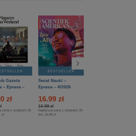
ESTSELLER
BESTSELLER
BESTSELLER
ik Gazeta
Świat Nauki –
Mówią Wieki –
a – Eprasa –
Eprasa – 4/2026
Eprasa – 3/2026
26
0 zł
16.99 zł
12.50 zł
ł
16.99 zł
12.50 zł
a cena z ostatnich 30
Najniższa cena z ostatnich 30
Najniższa cena z ostatnich 30
 zł
dni:
16.99 zł
dni:
12.50 zł