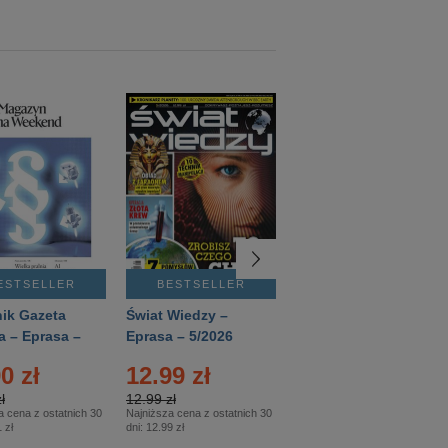
ESTSELLER
BESTSELLER
BESTSELLER
ik Gazeta
Świat Wiedzy –
T3 – Eprasa –
a – Eprasa –
Eprasa – 5/2026
4/2026
26
0 zł
12.99 zł
9.50 zł
ł
12.99 zł
9.50 zł
a cena z ostatnich 30
Najniższa cena z ostatnich 30
Najniższa cena z ostatnich 30
 zł
dni:
12.99 zł
dni:
11.90 zł