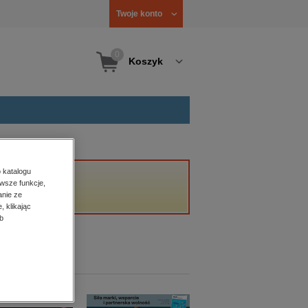
Twoje konto
0
Koszyk
 katalogu
wsze funkcje,
anie ze
, klikając
b