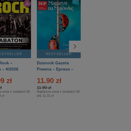
ESTSELLER
BESTSELLER
BESTSELLER
Rock –
Dziennik Gazeta
Świat Wiedzy
 – 4/2026
Prawna – Eprasa –
Historia – Eprasa –
83/2026
2/2026
9 zł
11.90 zł
13.99 zł
ł
11.90 zł
13.99 zł
a cena z ostatnich 30
Najniższa cena z ostatnich 30
Najniższa cena z ostatnich 30
 zł
dni:
11.31 zł
dni:
13.99 zł