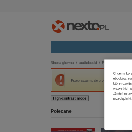
Kategorie
Strona główna
audiobooki
Romans i erotyka
budownictwo, aranżacja wnętrz
Chcemy korzy
ebooków, aud
biznesowe, branżowe, gospodarka
Przepraszamy, ale produkt „Venom III. W ot
które rozwij
darmowe wydania
wszystkich p
dzienniki
„Zmień ustaw
High-contrast mode
przeglądarki.
edukacja
hobby, sport, rozrywka
Polecane
komputery, internet, technologie,
informatyka
kobiece, lifestyle, kultura