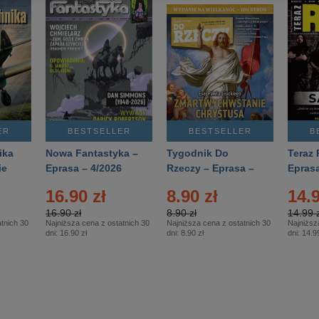
ER
BESTSELLER
BESTSELLER
B
ika
Nowa Fantastyka –
Tygodnik Do
Teraz 
ie
Eprasa – 4/2026
Rzeczy – Eprasa –
Eprasa
rasa
14/2026
16.90 zł
8.90 zł
14.9
16.90 zł
8.90 zł
14.99 z
tnich 30
Najniższa cena z ostatnich 30
Najniższa cena z ostatnich 30
Najniższ
dni:
16.90 zł
dni:
8.90 zł
dni:
14.99