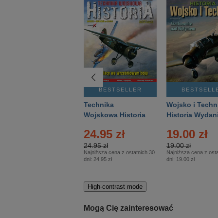
BESTSELLER
BESTSELLER
BESTSELL
Gość Niedzielny -
Technika
Wojsko i Techn
Warszawski –
Wojskowa Historia
Historia Wydan
Eprasa – 14/2026
– Eprasa – 2/2026
Specjalne – Ep
4.00 zł
24.95 zł
19.00 zł
– 2/2026
4.00 zł
24.95 zł
19.00 zł
Najniższa cena z ostatnich 30
Najniższa cena z ostatnich 30
Najniższa cena z osta
dni:
3.80 zł
dni:
24.95 zł
dni:
19.00 zł
High-contrast mode
Mogą Cię zainteresować