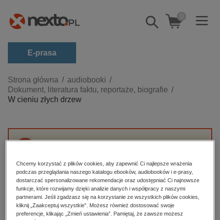
0
Pokaż/schowaj
wyszukiwarkę
E-prasa
Kategorie
Strona główna
audiobooki
Dokument, literatura faktu, reportaże, biografie
Zobacz wszystkie E-prasa
W cieniu złych drzew
budownictwo, aranżacja wnętrz
biznesowe, branżowe, gospodarka
darmowe wydania
Przepraszamy, ale produkt „W cieniu złych
dzienniki
drzew” nie jest dostępny.
Chcemy korzystać z plików cookies, aby zapewnić Ci najlepsze wrażenia
podczas przeglądania naszego katalogu ebooków, audiobooków i e-prasy,
edukacja
dostarczać spersonalizowane rekomendacje oraz udostępniać Ci najnowsze
funkcje, które rozwijamy dzięki analizie danych i współpracy z naszymi
High-contrast mode
hobby, sport, rozrywka
partnerami. Jeśli zgadzasz się na korzystanie ze wszystkich plików cookies,
komputery, internet, technologie, informatyka
kliknij „Zaakceptuj wszystkie”. Możesz również dostosować swoje
Polecane
preferencje, klikając „Zmień ustawienia”. Pamiętaj, że zawsze możesz