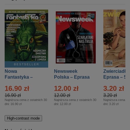
BESTSELLER
Nowa
Newsweek
Zwierciadło
Fantastyka –
Polska – Eprasa
Eprasa – 5/
Eprasa – 5/2026
– 13/2026
16.90 zł
12.00 zł
3.20 zł
16.90 zł
12.00 zł
3.20 zł
Najniższa cena z ostatnich 30
Najniższa cena z ostatnich 30
Najniższa cena z o
dni:
16.90 zł
dni:
12.00 zł
dni:
3.20 zł
High-contrast mode