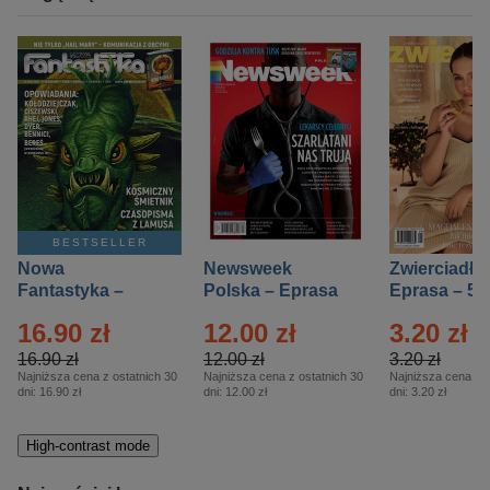
BESTSELLER
Nowa
Newsweek
Zwierciadło
Fantastyka –
Polska – Eprasa
Eprasa – 5/
Eprasa – 5/2026
– 13/2026
16.90 zł
12.00 zł
3.20 zł
16.90 zł
12.00 zł
3.20 zł
Najniższa cena z ostatnich 30
Najniższa cena z ostatnich 30
Najniższa cena z o
dni:
16.90 zł
dni:
12.00 zł
dni:
3.20 zł
High-contrast mode