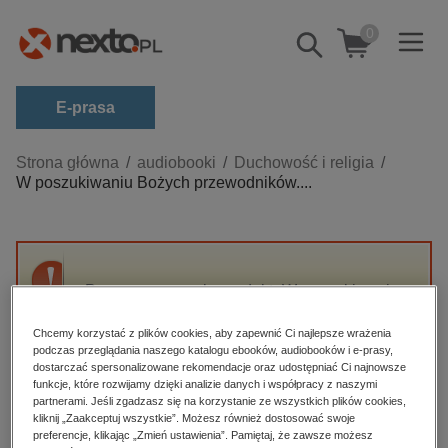
0
Pokaż/schowaj
wyszukiwarkę
E-prasa
Kategorie
Strona główna
audiobooki
Duchowość i religia
W poszukiwaniu Bożych przewodników....
Zobacz wszystkie E-prasa
budownictwo, aranżacja wnętrz
biznesowe, branżowe, gospodarka
Przepraszamy, ale produkt „W poszukiwaniu
darmowe wydania
Bożych przewodników. Księga sędziów” nie
dzienniki
jest dostępny.
Chcemy korzystać z plików cookies, aby zapewnić Ci najlepsze wrażenia
podczas przeglądania naszego katalogu ebooków, audiobooków i e-prasy,
edukacja
dostarczać spersonalizowane rekomendacje oraz udostępniać Ci najnowsze
funkcje, które rozwijamy dzięki analizie danych i współpracy z naszymi
High-contrast mode
hobby, sport, rozrywka
partnerami. Jeśli zgadzasz się na korzystanie ze wszystkich plików cookies,
komputery, internet, technologie, informatyka
kliknij „Zaakceptuj wszystkie”. Możesz również dostosować swoje
Polecane
preferencje, klikając „Zmień ustawienia”. Pamiętaj, że zawsze możesz