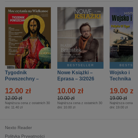
BESTSELLER
BESTSE
Tygodnik
Nowe Książki –
Wojsko i
Powszechny –
Eprasa – 3/2026
Technika
Eprasa – 14/2026
Historia – E
12.00 zł
10.00 zł
19.00 zł
– 2/2026
12.00 zł
10.00 zł
19.00 zł
Najniższa cena z ostatnich 30
Najniższa cena z ostatnich 30
Najniższa cena z o
dni:
11.40 zł
dni:
10.00 zł
dni:
19.00 zł
Nexto Reader
Polityka Prywatności