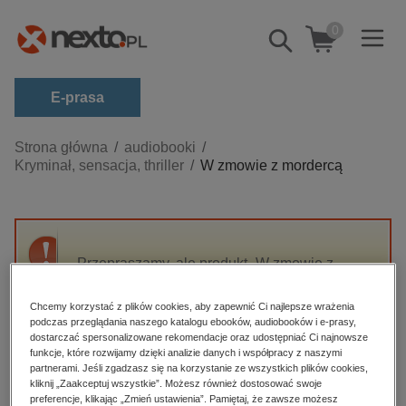
0
Pokaż/schowaj
wyszukiwarkę
E-prasa
Kategorie
Strona główna
audiobooki
Kryminał, sensacja, thriller
W zmowie z mordercą
Zobacz wszystkie E-prasa
budownictwo, aranżacja wnętrz
biznesowe, branżowe, gospodarka
Przepraszamy, ale produkt „W zmowie z
darmowe wydania
mordercą” nie jest dostępny.
dzienniki
Chcemy korzystać z plików cookies, aby zapewnić Ci najlepsze wrażenia
podczas przeglądania naszego katalogu ebooków, audiobooków i e-prasy,
edukacja
High-contrast mode
dostarczać spersonalizowane rekomendacje oraz udostępniać Ci najnowsze
hobby, sport, rozrywka
funkcje, które rozwijamy dzięki analizie danych i współpracy z naszymi
partnerami. Jeśli zgadzasz się na korzystanie ze wszystkich plików cookies,
Polecane
komputery, internet, technologie, informatyka
kliknij „Zaakceptuj wszystkie”. Możesz również dostosować swoje
preferencje, klikając „Zmień ustawienia”. Pamiętaj, że zawsze możesz