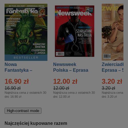
BESTSELLER
Nowa
Newsweek
Zwierciadło
Fantastyka –
Polska – Eprasa
Eprasa – 5/
Eprasa – 5/2026
– 13/2026
16.90 zł
12.00 zł
3.20 zł
16.90 zł
12.00 zł
3.20 zł
Najniższa cena z ostatnich 30
Najniższa cena z ostatnich 30
Najniższa cena z o
dni:
16.90 zł
dni:
12.00 zł
dni:
3.20 zł
High-contrast mode
Najczęściej kupowane razem