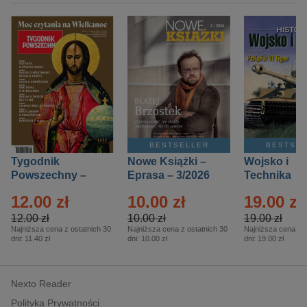
BESTSELLER
BESTSE
Tygodnik
Nowe Książki –
Wojsko i
Powszechny –
Eprasa – 3/2026
Technika
Eprasa – 14/2026
Historia – E
12.00 zł
10.00 zł
19.00 zł
– 2/2026
12.00 zł
10.00 zł
19.00 zł
Najniższa cena z ostatnich 30
Najniższa cena z ostatnich 30
Najniższa cena z o
dni:
11.40 zł
dni:
10.00 zł
dni:
19.00 zł
Nexto Reader
Polityka Prywatności