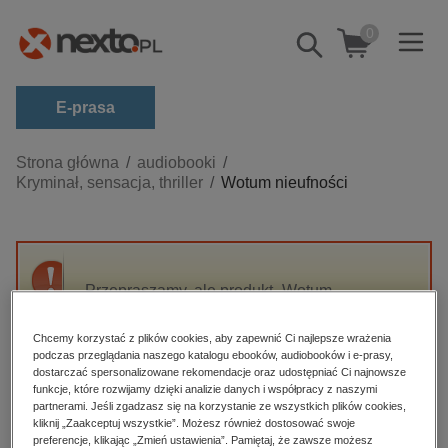
0
Pokaż/schowaj
wyszukiwarkę
E-prasa
Kategorie
Strona główna
audiobooki
Kryminał, sensacja, thriller
Wotum nieufności
Zobacz wszystkie E-prasa
budownictwo, aranżacja wnętrz
biznesowe, branżowe, gospodarka
Przepraszamy, ale produkt „Wotum
darmowe wydania
nieufności” nie jest dostępny.
dzienniki
Chcemy korzystać z plików cookies, aby zapewnić Ci najlepsze wrażenia
podczas przeglądania naszego katalogu ebooków, audiobooków i e-prasy,
edukacja
High-contrast mode
dostarczać spersonalizowane rekomendacje oraz udostępniać Ci najnowsze
hobby, sport, rozrywka
funkcje, które rozwijamy dzięki analizie danych i współpracy z naszymi
partnerami. Jeśli zgadzasz się na korzystanie ze wszystkich plików cookies,
Polecane
komputery, internet, technologie, informatyka
kliknij „Zaakceptuj wszystkie”. Możesz również dostosować swoje
preferencje, klikając „Zmień ustawienia”. Pamiętaj, że zawsze możesz