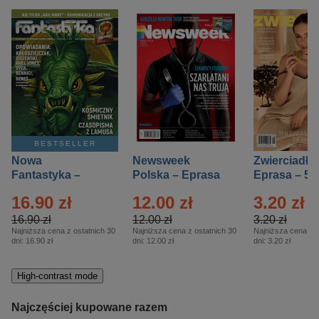
BESTSELLER
Nowa
Newsweek
Zwierciadło
Fantastyka –
Polska – Eprasa
Eprasa – 5/
Eprasa – 5/2026
– 13/2026
16.90 zł
12.00 zł
3.20 zł
16.90 zł
12.00 zł
3.20 zł
Najniższa cena z ostatnich 30
Najniższa cena z ostatnich 30
Najniższa cena z o
dni:
16.90 zł
dni:
12.00 zł
dni:
3.20 zł
High-contrast mode
Najczęściej kupowane razem