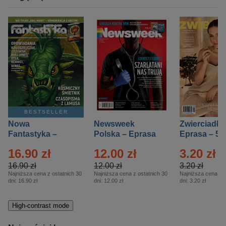
BESTSELLER
Nowa
Newsweek
Zwierciadło
Fantastyka –
Polska – Eprasa
Eprasa – 5/
Eprasa – 5/2026
– 13/2026
16.90 zł
12.00 zł
3.20 zł
16.90 zł
12.00 zł
3.20 zł
Najniższa cena z ostatnich 30
Najniższa cena z ostatnich 30
Najniższa cena z o
dni:
16.90 zł
dni:
12.00 zł
dni:
3.20 zł
High-contrast mode