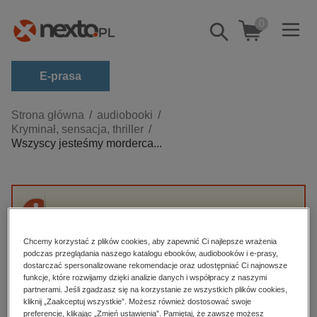
0
Pokaż/schowaj
wyszukiwarkę
E-prasa
Kategorie
Strona główna
audiobooki
Kryminał, sensacja, thriller
Zobacz wszystkie E-prasa
Wszyscy jesteśmy morderca...
budownictwo, aranżacja wnętrz
biznesowe, branżowe, gospodarka
darmowe wydania
Przepraszamy, ale produkt „Wszyscy jesteśmy
dzienniki
mordercami” nie jest dostępny.
Chcemy korzystać z plików cookies, aby zapewnić Ci najlepsze wrażenia
edukacja
podczas przeglądania naszego katalogu ebooków, audiobooków i e-prasy,
dostarczać spersonalizowane rekomendacje oraz udostępniać Ci najnowsze
High-contrast mode
hobby, sport, rozrywka
funkcje, które rozwijamy dzięki analizie danych i współpracy z naszymi
partnerami. Jeśli zgadzasz się na korzystanie ze wszystkich plików cookies,
komputery, internet, technologie, informatyka
kliknij „Zaakceptuj wszystkie”. Możesz również dostosować swoje
Polecane
preferencje, klikając „Zmień ustawienia”. Pamiętaj, że zawsze możesz