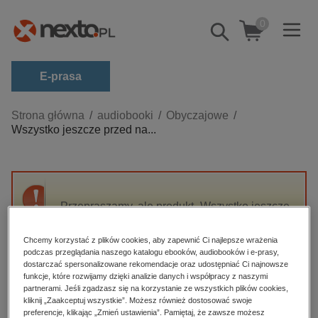
0
Pokaż/schowaj
wyszukiwarkę
E-prasa
Kategorie
Strona główna
audiobooki
Obyczajowe
Wszystko jeszcze przed na...
Zobacz wszystkie E-prasa
budownictwo, aranżacja wnętrz
biznesowe, branżowe, gospodarka
Przepraszamy, ale produkt „Wszystko jeszcze
darmowe wydania
przed nami” nie jest dostępny.
dzienniki
Chcemy korzystać z plików cookies, aby zapewnić Ci najlepsze wrażenia
podczas przeglądania naszego katalogu ebooków, audiobooków i e-prasy,
edukacja
High-contrast mode
dostarczać spersonalizowane rekomendacje oraz udostępniać Ci najnowsze
hobby, sport, rozrywka
funkcje, które rozwijamy dzięki analizie danych i współpracy z naszymi
partnerami. Jeśli zgadzasz się na korzystanie ze wszystkich plików cookies,
Polecane
komputery, internet, technologie, informatyka
kliknij „Zaakceptuj wszystkie”. Możesz również dostosować swoje
preferencje, klikając „Zmień ustawienia”. Pamiętaj, że zawsze możesz