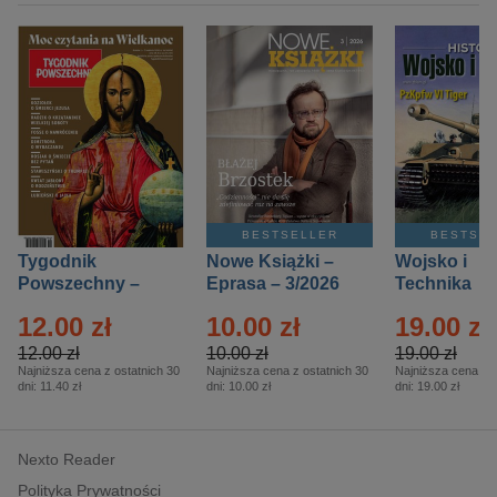
BESTSELLER
BESTSE
Tygodnik
Nowe Książki –
Wojsko i
Powszechny –
Eprasa – 3/2026
Technika
Eprasa – 14/2026
Historia – E
12.00 zł
10.00 zł
19.00 zł
– 2/2026
12.00 zł
10.00 zł
19.00 zł
Najniższa cena z ostatnich 30
Najniższa cena z ostatnich 30
Najniższa cena z o
dni:
11.40 zł
dni:
10.00 zł
dni:
19.00 zł
Nexto Reader
Polityka Prywatności