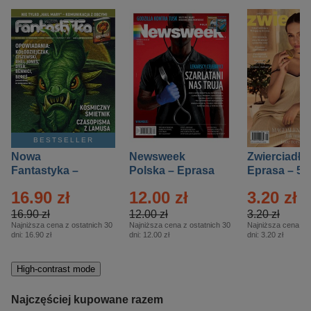
BESTSELLER
Nowa
Newsweek
Zwierciadło
Fantastyka –
Polska – Eprasa
Eprasa – 5/
Eprasa – 5/2026
– 13/2026
16.90 zł
12.00 zł
3.20 zł
16.90 zł
12.00 zł
3.20 zł
Najniższa cena z ostatnich 30
Najniższa cena z ostatnich 30
Najniższa cena z o
dni:
16.90 zł
dni:
12.00 zł
dni:
3.20 zł
High-contrast mode
Najczęściej kupowane razem