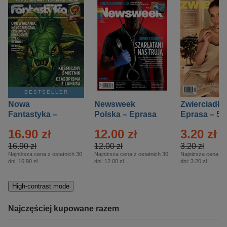
BESTSELLER
Nowa
Newsweek
Zwierciadło
Fantastyka –
Polska – Eprasa
Eprasa – 5/
Eprasa – 5/2026
– 13/2026
16.90 zł
12.00 zł
3.20 zł
16.90 zł
12.00 zł
3.20 zł
Najniższa cena z ostatnich 30
Najniższa cena z ostatnich 30
Najniższa cena z o
dni:
16.90 zł
dni:
12.00 zł
dni:
3.20 zł
High-contrast mode
Najczęściej kupowane razem