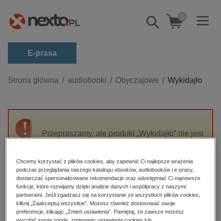
0
Pokaż/schowaj
wyszukiwarkę
E-prasa
Kategorie
Strona główna
audiobooki
Obyczajowe
Wykidajło
Zobacz wszystkie E-prasa
budownictwo, aranżacja wnętrz
biznesowe, branżowe, gospodarka
Przepraszamy, ale produkt „Wykidajło” nie jest
dostępny.
darmowe wydania
dzienniki
Chcemy korzystać z plików cookies, aby zapewnić Ci najlepsze wrażenia
podczas przeglądania naszego katalogu ebooków, audiobooków i e-prasy,
High-contrast mode
edukacja
dostarczać spersonalizowane rekomendacje oraz udostępniać Ci najnowsze
funkcje, które rozwijamy dzięki analizie danych i współpracy z naszymi
hobby, sport, rozrywka
Polecane
partnerami. Jeśli zgadzasz się na korzystanie ze wszystkich plików cookies,
kliknij „Zaakceptuj wszystkie”. Możesz również dostosować swoje
komputery, internet, technologie, informatyka
preferencje, klikając „Zmień ustawienia”. Pamiętaj, że zawsze możesz
wycofać swoją zgodę, zmieniając ustawienia cookies lub