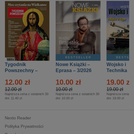
BESTSELLER
BESTSE
Tygodnik
Nowe Książki –
Wojsko i
Powszechny –
Eprasa – 3/2026
Technika
Eprasa – 14/2026
Historia – E
12.00 zł
10.00 zł
19.00 zł
– 2/2026
12.00 zł
10.00 zł
19.00 zł
Najniższa cena z ostatnich 30
Najniższa cena z ostatnich 30
Najniższa cena z o
dni:
11.40 zł
dni:
10.00 zł
dni:
19.00 zł
Nexto Reader
Polityka Prywatności