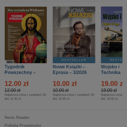
BESTSELLER
BESTSE
Tygodnik
Nowe Książki –
Wojsko i
Powszechny –
Eprasa – 3/2026
Technika
Eprasa – 14/2026
Historia – E
12.00 zł
10.00 zł
19.00 zł
– 2/2026
12.00 zł
10.00 zł
19.00 zł
Najniższa cena z ostatnich 30
Najniższa cena z ostatnich 30
Najniższa cena z o
dni:
11.40 zł
dni:
10.00 zł
dni:
19.00 zł
Nexto Reader
Polityka Prywatności