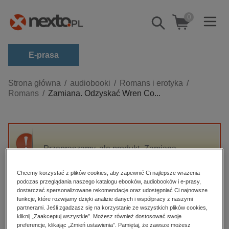
0
Pokaż/schowaj
wyszukiwarkę
E-prasa
Kategorie
Strona główna
audiobooki
Romans i erotyka
Romans
Zamiana. Odzyskać Wren Co...
Zobacz wszystkie E-prasa
budownictwo, aranżacja wnętrz
biznesowe, branżowe, gospodarka
Przepraszamy, ale produkt „Zamiana.
darmowe wydania
Odzyskać Wren Collins” nie jest dostępny.
dzienniki
Chcemy korzystać z plików cookies, aby zapewnić Ci najlepsze wrażenia
podczas przeglądania naszego katalogu ebooków, audiobooków i e-prasy,
edukacja
High-contrast mode
dostarczać spersonalizowane rekomendacje oraz udostępniać Ci najnowsze
hobby, sport, rozrywka
funkcje, które rozwijamy dzięki analizie danych i współpracy z naszymi
partnerami. Jeśli zgadzasz się na korzystanie ze wszystkich plików cookies,
Polecane
komputery, internet, technologie, informatyka
kliknij „Zaakceptuj wszystkie”. Możesz również dostosować swoje
preferencje, klikając „Zmień ustawienia”. Pamiętaj, że zawsze możesz