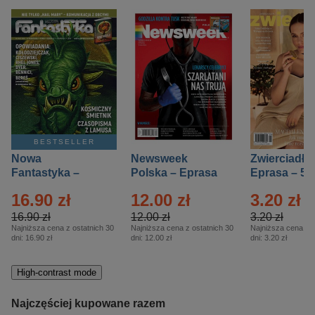
BESTSELLER
Nowa
Newsweek
Zwierciadło
Fantastyka –
Polska – Eprasa
Eprasa – 5/
Eprasa – 5/2026
– 13/2026
16.90 zł
12.00 zł
3.20 zł
16.90 zł
12.00 zł
3.20 zł
Najniższa cena z ostatnich 30
Najniższa cena z ostatnich 30
Najniższa cena z o
dni:
16.90 zł
dni:
12.00 zł
dni:
3.20 zł
High-contrast mode
Najczęściej kupowane razem