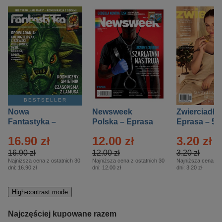
BESTSELLER
Nowa
Newsweek
Zwierciadło
Fantastyka –
Polska – Eprasa
Eprasa – 5/
Eprasa – 5/2026
– 13/2026
16.90 zł
12.00 zł
3.20 zł
16.90 zł
12.00 zł
3.20 zł
Najniższa cena z ostatnich 30
Najniższa cena z ostatnich 30
Najniższa cena z o
dni:
16.90 zł
dni:
12.00 zł
dni:
3.20 zł
High-contrast mode
Najczęściej kupowane razem