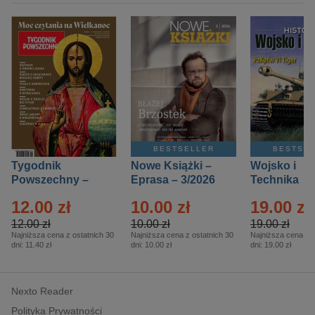
BESTSELLER
BESTSE
Tygodnik
Nowe Książki –
Wojsko i
Powszechny –
Eprasa – 3/2026
Technika
Eprasa – 14/2026
Historia – E
12.00 zł
10.00 zł
19.00 zł
– 2/2026
12.00 zł
10.00 zł
19.00 zł
Najniższa cena z ostatnich 30
Najniższa cena z ostatnich 30
Najniższa cena z o
dni:
11.40 zł
dni:
10.00 zł
dni:
19.00 zł
Nexto Reader
Polityka Prywatności