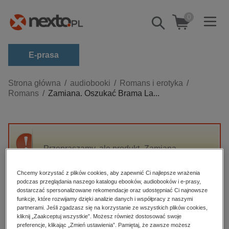
0
Pokaż/schowaj
wyszukiwarkę
E-prasa
Kategorie
Strona główna
audiobooki
Romans i erotyka
Romans
Zamiana. Oszukać Brama La...
Zobacz wszystkie E-prasa
budownictwo, aranżacja wnętrz
biznesowe, branżowe, gospodarka
Przepraszamy, ale produkt „Zamiana.
darmowe wydania
Oszukać Brama Larsena” nie jest dostępny.
dzienniki
Chcemy korzystać z plików cookies, aby zapewnić Ci najlepsze wrażenia
podczas przeglądania naszego katalogu ebooków, audiobooków i e-prasy,
edukacja
High-contrast mode
dostarczać spersonalizowane rekomendacje oraz udostępniać Ci najnowsze
hobby, sport, rozrywka
funkcje, które rozwijamy dzięki analizie danych i współpracy z naszymi
partnerami. Jeśli zgadzasz się na korzystanie ze wszystkich plików cookies,
Polecane
komputery, internet, technologie, informatyka
kliknij „Zaakceptuj wszystkie”. Możesz również dostosować swoje
preferencje, klikając „Zmień ustawienia”. Pamiętaj, że zawsze możesz