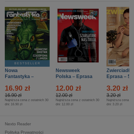
BESTSELLER
Nowa
Newsweek
Zwierciadło
Fantastyka –
Polska – Eprasa
Eprasa – 5/
Eprasa – 5/2026
– 13/2026
16.90 zł
12.00 zł
3.20 zł
16.90 zł
12.00 zł
3.20 zł
Najniższa cena z ostatnich 30
Najniższa cena z ostatnich 30
Najniższa cena z o
dni:
16.90 zł
dni:
12.00 zł
dni:
3.20 zł
Nexto Reader
Polityka Prywatności