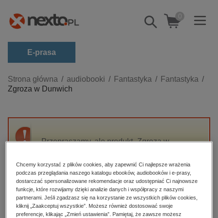
0
Pokaż/schowaj
wyszukiwarkę
E-prasa
Kategorie
Strona główna
audiobooki
Fantastyka
Fantastyka
Zgroza w Dunwich
Zobacz wszystkie E-prasa
budownictwo, aranżacja wnętrz
biznesowe, branżowe, gospodarka
Przepraszamy, ale produkt „Zgroza w
darmowe wydania
Dunwich” nie jest dostępny.
dzienniki
Chcemy korzystać z plików cookies, aby zapewnić Ci najlepsze wrażenia
podczas przeglądania naszego katalogu ebooków, audiobooków i e-prasy,
edukacja
High-contrast mode
dostarczać spersonalizowane rekomendacje oraz udostępniać Ci najnowsze
hobby, sport, rozrywka
funkcje, które rozwijamy dzięki analizie danych i współpracy z naszymi
partnerami. Jeśli zgadzasz się na korzystanie ze wszystkich plików cookies,
Polecane
komputery, internet, technologie, informatyka
kliknij „Zaakceptuj wszystkie”. Możesz również dostosować swoje
preferencje, klikając „Zmień ustawienia”. Pamiętaj, że zawsze możesz