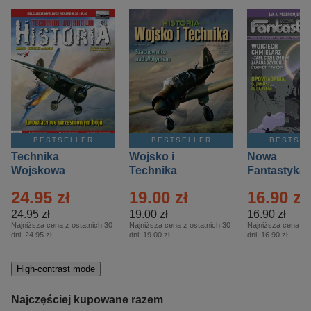
BESTSELLER
BESTSELLER
BESTSE
Technika
Wojsko i
Nowa
Wojskowa
Technika
Fantastyka 
Historia – Eprasa
Historia Wydanie
Eprasa – 4/
24.95 zł
19.00 zł
16.90 zł
– 2/2026
Specjalne –
Eprasa – 2/2026
24.95 zł
19.00 zł
16.90 zł
Najniższa cena z ostatnich 30
Najniższa cena z ostatnich 30
Najniższa cena z o
dni:
24.95 zł
dni:
19.00 zł
dni:
16.90 zł
High-contrast mode
Najczęściej kupowane razem