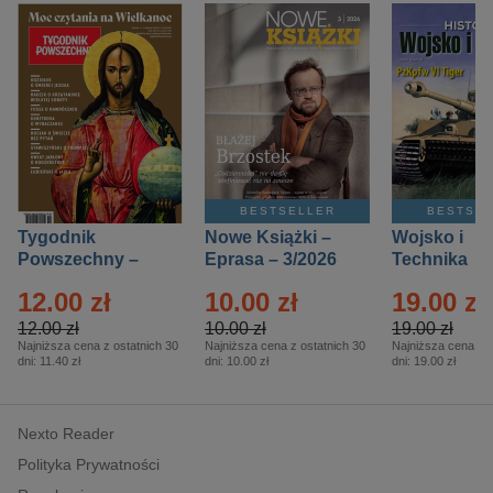
BESTSELLER
BESTSE
Tygodnik
Nowe Książki –
Wojsko i
Powszechny –
Eprasa – 3/2026
Technika
Eprasa – 14/2026
Historia – E
12.00 zł
10.00 zł
19.00 zł
– 2/2026
12.00 zł
10.00 zł
19.00 zł
Najniższa cena z ostatnich 30
Najniższa cena z ostatnich 30
Najniższa cena z o
dni:
11.40 zł
dni:
10.00 zł
dni:
19.00 zł
Nexto Reader
Polityka Prywatności