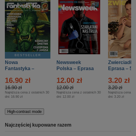
BESTSELLER
Nowa
Newsweek
Zwierciadło
Fantastyka –
Polska – Eprasa
Eprasa – 5/
Eprasa – 5/2026
– 13/2026
16.90 zł
12.00 zł
3.20 zł
16.90 zł
12.00 zł
3.20 zł
Najniższa cena z ostatnich 30
Najniższa cena z ostatnich 30
Najniższa cena z o
dni:
16.90 zł
dni:
12.00 zł
dni:
3.20 zł
High-contrast mode
Najczęściej kupowane razem