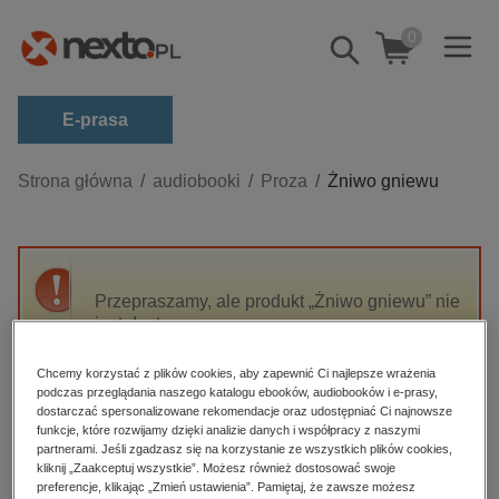
0
Pokaż/schowaj
wyszukiwarkę
E-prasa
Kategorie
Strona główna
audiobooki
Proza
Żniwo gniewu
Zobacz wszystkie E-prasa
budownictwo, aranżacja wnętrz
biznesowe, branżowe, gospodarka
Przepraszamy, ale produkt „Żniwo gniewu” nie
jest dostępny.
darmowe wydania
dzienniki
Chcemy korzystać z plików cookies, aby zapewnić Ci najlepsze wrażenia
High-contrast mode
podczas przeglądania naszego katalogu ebooków, audiobooków i e-prasy,
edukacja
dostarczać spersonalizowane rekomendacje oraz udostępniać Ci najnowsze
hobby, sport, rozrywka
funkcje, które rozwijamy dzięki analizie danych i współpracy z naszymi
Polecane
partnerami. Jeśli zgadzasz się na korzystanie ze wszystkich plików cookies,
komputery, internet, technologie, informatyka
kliknij „Zaakceptuj wszystkie”. Możesz również dostosować swoje
preferencje, klikając „Zmień ustawienia”. Pamiętaj, że zawsze możesz