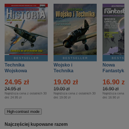
BESTSELLER
BESTSELLER
BESTSE
Technika
Wojsko i
Nowa
Wojskowa
Technika
Fantastyka 
Historia – Eprasa
Historia Wydanie
Eprasa – 4/
24.95 zł
19.00 zł
16.90 zł
– 2/2026
Specjalne –
Eprasa – 2/2026
24.95 zł
19.00 zł
16.90 zł
Najniższa cena z ostatnich 30
Najniższa cena z ostatnich 30
Najniższa cena z o
dni:
24.95 zł
dni:
19.00 zł
dni:
16.90 zł
High-contrast mode
Najczęściej kupowane razem