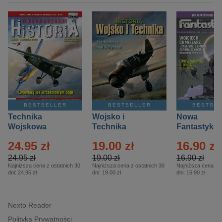
BESTSELLER
BESTSELLER
BESTSE
Technika
Wojsko i
Nowa
Wojskowa
Technika
Fantastyka 
Historia – Eprasa
Historia Wydanie
Eprasa – 4/
24.95 zł
19.00 zł
16.90 zł
– 2/2026
Specjalne –
Eprasa – 2/2026
24.95 zł
19.00 zł
16.90 zł
Najniższa cena z ostatnich 30
Najniższa cena z ostatnich 30
Najniższa cena z o
dni:
24.95 zł
dni:
19.00 zł
dni:
16.90 zł
Nexto Reader
Polityka Prywatności