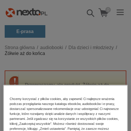
0
Pokaż/schowaj
wyszukiwarkę
E-prasa
Kategorie
Strona główna
audiobooki
Dla dzieci i młodzieży
Żółwie aż do końca
Zobacz wszystkie E-prasa
budownictwo, aranżacja wnętrz
biznesowe, branżowe, gospodarka
Przepraszamy, ale produkt „Żółwie aż do
darmowe wydania
końca” nie jest dostępny.
dzienniki
Chcemy korzystać z plików cookies, aby zapewnić Ci najlepsze wrażenia
podczas przeglądania naszego katalogu ebooków, audiobooków i e-prasy,
edukacja
High-contrast mode
dostarczać spersonalizowane rekomendacje oraz udostępniać Ci najnowsze
hobby, sport, rozrywka
funkcje, które rozwijamy dzięki analizie danych i współpracy z naszymi
partnerami. Jeśli zgadzasz się na korzystanie ze wszystkich plików cookies,
Polecane
komputery, internet, technologie, informatyka
kliknij „Zaakceptuj wszystkie”. Możesz również dostosować swoje
preferencje, klikając „Zmień ustawienia”. Pamiętaj, że zawsze możesz