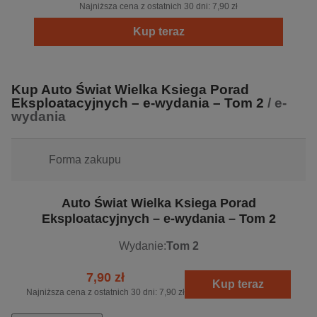
jest dla osób, które interesują się motoryzacją głównie od
Najniższa cena z ostatnich 30 dni:
7,90 zł
strony technicznej i praktycznej. Szczegółowo porusza
Kup teraz
zagadnienia związane z zakupem, użytkowaniem, a
przede wszystkim prawidłowym serwisowaniem
samochodu.
Kup Auto Świat Wielka Ksiega Porad
Eksploatacyjnych – e-wydania – Tom 2
/ e-
wydania
Forma zakupu
Auto Świat Wielka Ksiega Porad
Eksploatacyjnych – e-wydania – Tom 2
Wydanie:
Tom 2
7,90 zł
Kup teraz
Najniższa cena z ostatnich 30 dni:
7,90 zł