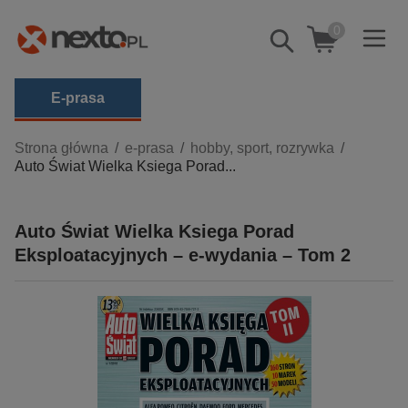
0
Pokaż/schowaj
wyszukiwarkę
E-prasa
Kategorie
Strona główna
e-prasa
hobby, sport, rozrywka
Auto Świat Wielka Ksiega Porad...
Zobacz wszystkie E-prasa
budownictwo, aranżacja wnętrz
Auto Świat Wielka Ksiega Porad
biznesowe, branżowe, gospodarka
Eksploatacyjnych – e-wydania – Tom 2
darmowe wydania
dzienniki
edukacja
hobby, sport, rozrywka
komputery, internet, technologie, informatyka