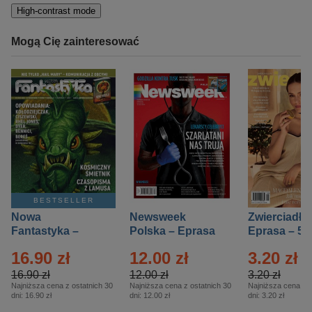
High-contrast mode
Mogą Cię zainteresować
BESTSELLER
Nowa
Newsweek
Zwierciadło
Fantastyka –
Polska – Eprasa
Eprasa – 5/
Eprasa – 5/2026
– 13/2026
16.90 zł
12.00 zł
3.20 zł
16.90 zł
12.00 zł
3.20 zł
Najniższa cena z ostatnich 30
Najniższa cena z ostatnich 30
Najniższa cena z o
dni:
16.90 zł
dni:
12.00 zł
dni:
3.20 zł