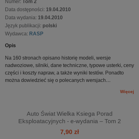
Numer:
Tom 2
Data dostępności:
19.04.2010
Data wydania:
19.04.2010
Język publikacji:
polski
Wydawca:
RASP
Opis
Na 160 stronach opisano historię modeli, wersje
nadwoziowe, silniki, dane techniczne, typowe usterki, ceny
części i koszty napraw, a także wyniki testów. Ponadto
można dowiedzieć się o polecanych wersjach
poszczególnych samochodów, opiniach fachowców na ich
Więcej
temat i o szczegółowych wymaganiach dotyczących
przeglądów i eksploatacji (w tym olejów i płynów). Lista
producentów aut: Alfa Romeo, Citroën, Daewoo, Ford,
Auto Świat Wielka Ksiega Porad
Mercedes, Mitsubishi, Nissan, Opel, Skoda, Volvo.
Eksploatacyjnych - e-wydania – Tom 2
7,90 zł
„Wielka Księga Porad Eksploatacyjnych” przeznaczona