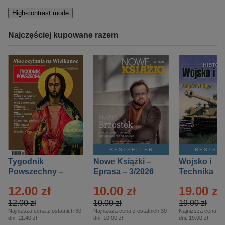
High-contrast mode
Najczęściej kupowane razem
BESTSELLER
BESTSE
Tygodnik
Nowe Książki –
Wojsko i
Powszechny –
Eprasa – 3/2026
Technika
Eprasa – 14/2026
Historia – E
12.00 zł
10.00 zł
19.00 zł
– 2/2026
12.00 zł
10.00 zł
19.00 zł
Najniższa cena z ostatnich 30
Najniższa cena z ostatnich 30
Najniższa cena z o
dni:
11.40 zł
dni:
10.00 zł
dni:
19.00 zł