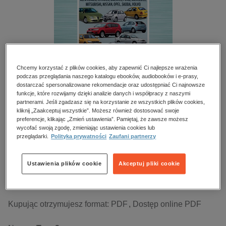
kobiece, lifestyle, kultura
polityka, społeczno-informacyjne
psychologiczne
inne
popularno-naukowe
Chcemy korzystać z plików cookies, aby zapewnić Ci najlepsze wrażenia
podczas przeglądania naszego katalogu ebooków, audiobooków i e-prasy,
historia
dostarczać spersonalizowane rekomendacje oraz udostępniać Ci najnowsze
funkcje, które rozwijamy dzięki analizie danych i współpracy z naszymi
zdrowie
partnerami. Jeśli zgadzasz się na korzystanie ze wszystkich plików cookies,
Auto Świat Wielka Ksiega Porad Eksploatacyjnych
kliknij „Zaakceptuj wszystkie”. Możesz również dostosować swoje
religie
preferencje, klikając „Zmień ustawienia”. Pamiętaj, że zawsze możesz
– e-wydania – Tom 2
wycofać swoją zgodę, zmieniając ustawienia cookies lub
przeglądarki.
Polityka prywatności
Zaufani partnerzy
Przeczytaj fragment
Ustawienia plików cookie
Akceptuj pliki cookie
Numery archiwalne
Kupując otrzymujesz format:
PDF
Dostęp online PDF