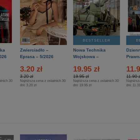
BESTSELLER
B
ka
Zwierciadło –
Nowa Technika
Dzienn
026
Eprasa – 5/2026
Wojskowa –
Prawn
Eprasa – 2/2026
65/20
3.20 zł
19.95 zł
11.9
3.20 zł
19.95 zł
11.90 z
tnich 30
Najniższa cena z ostatnich 30
Najniższa cena z ostatnich 30
Najniższ
dni:
3.20 zł
dni:
19.95 zł
dni:
11.31