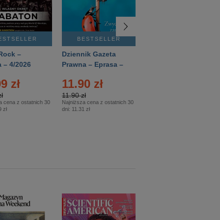
ESTSELLER
BESTSELLER
BESTSELLER
Rock –
Dziennik Gazeta
Świat Wiedzy
 – 4/2026
Prawna – Eprasa –
Historia – Eprasa –
83/2026
2/2026
9 zł
11.90 zł
13.99 zł
ł
11.90 zł
13.99 zł
a cena z ostatnich 30
Najniższa cena z ostatnich 30
Najniższa cena z ostatnich 30
 zł
dni:
11.31 zł
dni:
13.99 zł