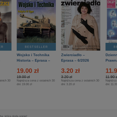
ER
BESTSELLER
B
Wojsko i Technika
Zwierciadło –
Dzienn
6
Historia – Eprasa –
Eprasa – 6/2026
Prawn
2/2026
74/20
19.00 zł
3.20 zł
11.9
19.00 zł
3.20 zł
11.90 z
tnich 30
Najniższa cena z ostatnich 30
Najniższa cena z ostatnich 30
Najniższ
dni:
19.00 zł
dni:
3.20 zł
dni:
11.31
ą, która doda opinię!