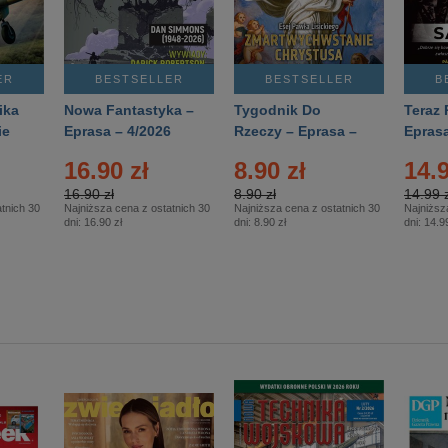
ER
BESTSELLER
BESTSELLER
B
ika
Nowa Fantastyka –
Tygodnik Do
Teraz 
ie
Eprasa – 4/2026
Rzeczy – Eprasa –
Eprasa
rasa
14/2026
16.90 zł
8.90 zł
14.9
16.90 zł
8.90 zł
14.99 z
tnich 30
Najniższa cena z ostatnich 30
Najniższa cena z ostatnich 30
Najniższ
dni:
16.90 zł
dni:
8.90 zł
dni:
14.99