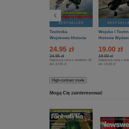
BESTSELLER
BESTSELLER
BESTSELL
Gość Niedzielny -
Technika
Wojsko i Techn
Warszawski –
Wojskowa Historia
Historia Wydan
Eprasa – 14/2026
– Eprasa – 2/2026
Specjalne – Ep
24.95 zł
19.00 zł
– 2/2026
24.95 zł
19.00 zł
Najniższa cena z ostatnich 30
Najniższa cena z osta
dni:
24.95 zł
dni:
19.00 zł
High-contrast mode
Mogą Cię zainteresować