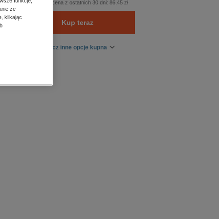
wsze funkcje,
Najniższa cena z ostatnich 30 dni:
86,45 zł
anie ze
, klikając
Kup teraz
b
Zobacz inne opcje kupna