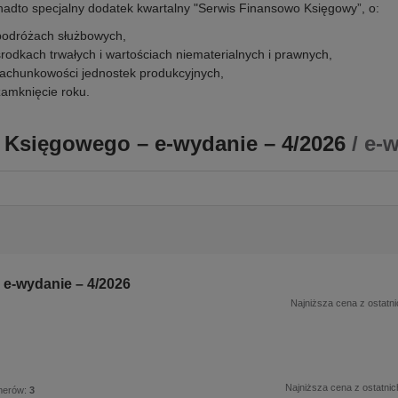
adto specjalny dodatek kwartalny "Serwis Finansowo Księgowy”, o:
podróżach służbowych,
środkach trwałych i wartościach niematerialnych i prawnych,
rachunkowości jednostek produkcyjnych,
zamknięcie roku.
 Księgowego – e-wydanie – 4/2026
/ e-
e-wydanie – 4/2026
Najniższa cena z ostatni
Najniższa cena z ostatnic
merów:
3