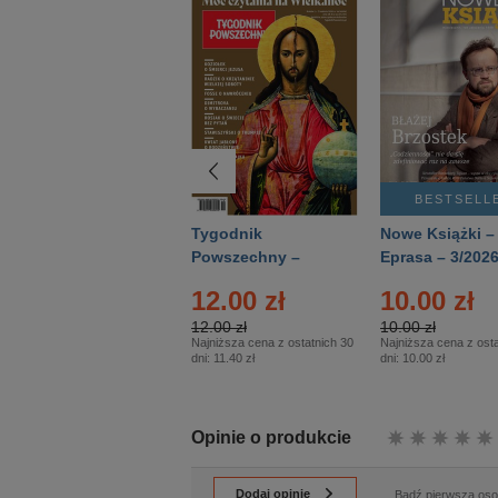
BESTSELLER
BESTSELL
Technika
Tygodnik
Nowe Książki –
Wojskowa Historia
Powszechny –
Eprasa – 3/202
- Numer specjalny
Eprasa – 14/2026
12.00 zł
10.00 zł
– Eprasa – 2/2026
12.00 zł
10.00 zł
Najniższa cena z ostatnich 30
Najniższa cena z osta
dni:
11.40 zł
dni:
10.00 zł
Opinie o produkcie
Dodaj opinię
Bądź pierwszą osob