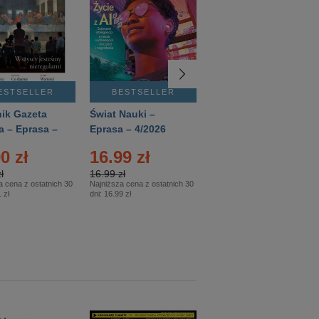
ESTSELLER
BESTSELLER
BESTSELLER
ik Gazeta
Świat Nauki –
Mówią Wieki –
a – Eprasa –
Eprasa – 4/2026
Eprasa – 3/2026
26
0 zł
16.99 zł
12.50 zł
ł
16.99 zł
12.50 zł
a cena z ostatnich 30
Najniższa cena z ostatnich 30
Najniższa cena z ostatnich 30
 zł
dni:
16.99 zł
dni:
12.50 zł