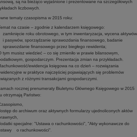
ansową, są na bieżąco wyjaśnione i prezentowane na szczegółowych
ykładach liczbowych.
ówne tematy czasopisma w 2015 roku:
Temat na czasie – zgodnie z kalendarzem księgowego:
zamknięcie roku obrotowego, w tym inwentaryzacja, wycena aktywów
i pasywów, sporządzanie sprawozdania finansowego, badanie
sprawozdanie finansowego przez biegłego rewidenta;
O tym musisz wiedzieć – co się zmieniło w prawie bilansowym,
podatkowym, gospodarczym. Prezentacja zmian na przykładach.
Rachunkowość/ewidencja księgowa na co dzień – rozwiązania
ewidencyjne w praktyce najczęściej pojawiających się problemów
związanych z różnymi transakcjami gospodarczymi.
ramach rocznej prenumeraty Biuletynu Głównego Księgowego w 2015
u otrzymają Państwo:
Czasopismo,
dostęp do archiwum oraz aktywnych formularzy ujednoliconych aktów
prawnych,
dodatki specjalne: "Ustawa o rachunkowości", "Akty wykonawcze do
ustawy o rachunkowości".