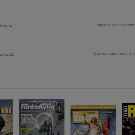
Najniższa cena z ostatnic
merów:
6
Najniższa cena z ostatnich 
merów:
12