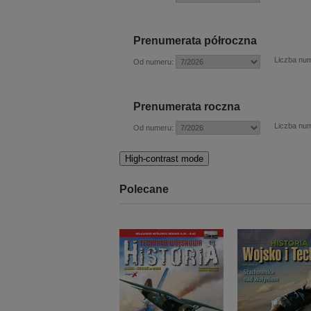
Prenumerata półroczna
Liczba nu
Od numeru:
Prenumerata roczna
Liczba nu
Od numeru:
High-contrast mode
Polecane