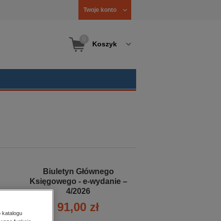
Twoje konto
0
Koszyk
Biuletyn Głównego
Księgowego - e-wydanie –
4/2026
91,00 zł
 katalogu