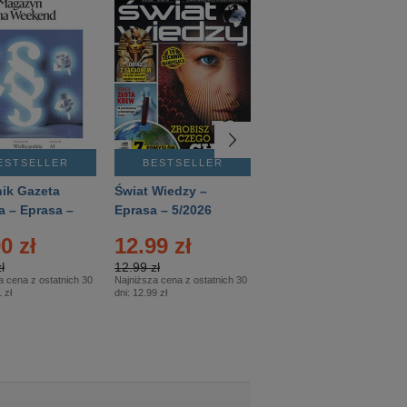
ESTSELLER
BESTSELLER
BESTSELLER
ik Gazeta
Świat Wiedzy –
T3 – Eprasa –
a – Eprasa –
Eprasa – 5/2026
4/2026
26
0 zł
12.99 zł
9.50 zł
ł
12.99 zł
9.50 zł
a cena z ostatnich 30
Najniższa cena z ostatnich 30
Najniższa cena z ostatnich 30
 zł
dni:
12.99 zł
dni:
11.90 zł