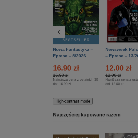
BESTSELLER
BESTSELLER
Deutsch Aktuell –
Nowa Fantastyka –
Newsweek Pols
Eprasa – 2/2026
Eprasa – 5/2026
– Eprasa – 13/2
16.90 zł
12.00 zł
16.90 zł
12.00 zł
Najniższa cena z ostatnich 30
Najniższa cena z osta
dni:
16.90 zł
dni:
12.00 zł
High-contrast mode
Najczęściej kupowane razem