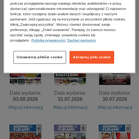
kobiece, lifestyle, kultura
podczas przeglądania naszego katalogu ebooków, audiobooków i e-prasy,
dostarczać spersonalizowane rekomendacje oraz udostępniać Ci najnowsze
Data wydania:
Data wydania:
Data wydania:
polityka, społeczno-informacyjne
funkcje, które rozwijamy dzięki analizie danych i współpracy z naszymi
05.08.2026
06.08.2026
04.08.2026
partnerami. Jeśli zgadzasz się na korzystanie ze wszystkich plików cookies,
psychologiczne
kliknij „Zaakceptuj wszystkie”. Możesz również dostosować swoje
Więcej informacji
Więcej informacji
Więcej informacji
preferencje, klikając „Zmień ustawienia”. Pamiętaj, że zawsze możesz
inne
wycofać swoją zgodę, zmieniając ustawienia cookies lub
przeglądarki.
Polityka prywatności
Zaufani partnerzy
popularno-naukowe
historia
Ustawienia plików cookie
Akceptuj pliki cookie
zdrowie
religie
Data wydania:
Data wydania:
Data wydania:
03.08.2026
31.07.2026
30.07.2026
Więcej informacji
Więcej informacji
Więcej informacji