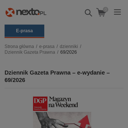
0
Pokaż/schowaj
wyszukiwarkę
E-prasa
Kategorie
Strona główna
e-prasa
dzienniki
Dziennik Gazeta Prawna
69/2026
Zobacz wszystkie E-prasa
budownictwo, aranżacja wnętrz
Dziennik Gazeta Prawna – e-wydanie –
biznesowe, branżowe, gospodarka
69/2026
darmowe wydania
dzienniki
edukacja
hobby, sport, rozrywka
komputery, internet, technologie, informatyka