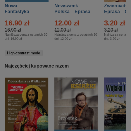
Nowa
Newsweek
Zwierciadło
Fantastyka –
Polska – Eprasa
Eprasa – 5/
Eprasa – 5/2026
– 13/2026
16.90 zł
12.00 zł
3.20 zł
16.90 zł
12.00 zł
3.20 zł
Najniższa cena z ostatnich 30
Najniższa cena z ostatnich 30
Najniższa cena z o
dni:
16.90 zł
dni:
12.00 zł
dni:
3.20 zł
High-contrast mode
Najczęściej kupowane razem