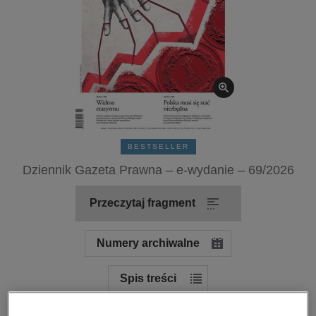
kobiece, lifestyle, kultura
polityka, społeczno-informacyjne
psychologiczne
inne
popularno-naukowe
historia
zdrowie
BESTSELLER
religie
Dziennik Gazeta Prawna – e-wydanie – 69/2026
Przeczytaj fragment
Numery archiwalne
Spis treści
Ocena: