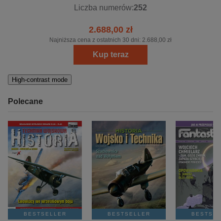
Liczba numerów:
252
2.688,00 zł
Najniższa cena z ostatnich 30 dni:
2.688,00 zł
Kup teraz
High-contrast mode
Polecane
BESTSELLER
BESTSELLER
BESTSE