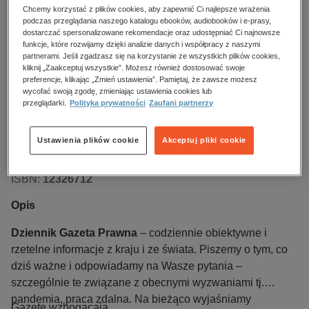
Oceń produkt
Chcemy korzystać z plików cookies, aby zapewnić Ci najlepsze wrażenia
podczas przeglądania naszego katalogu ebooków, audiobooków i e-prasy,
dostarczać spersonalizowane rekomendacje oraz udostępniać Ci najnowsze
Kupując otrzymujesz format:
PDF
EPUB
MOBI
funkcje, które rozwijamy dzięki analizie danych i współpracy z naszymi
Dostęp online EPUB
Dostęp online PDF
partnerami. Jeśli zgadzasz się na korzystanie ze wszystkich plików cookies,
kliknij „Zaakceptuj wszystkie”. Możesz również dostosować swoje
preferencje, klikając „Zmień ustawienia”. Pamiętaj, że zawsze możesz
Numer:
69/2026
wycofać swoją zgodę, zmieniając ustawienia cookies lub
przeglądarki.
Polityka prywatności
Zaufani partnerzy
Data dostępności:
10.04.2026
Data wydania:
10.04.2026
Ustawienia plików cookie
Akceptuj pliki cookie
Język publikacji:
polski
Wydawca:
Infor PL
ISBN:
12326712
Opis
Dziennik Gazeta Prawna
–
codziennie obiektywne i
rzetelne informacje z kraju i ze świata. Piszemy o tym, co
dziś ważne i odpowiadamy na Wasze pytania –
szczególnie te związane z obecnymi wyzwaniami tj.
pandemia, praca zdalna. Na bieżąco wyjaśniamy
Gazetę wzbogacają