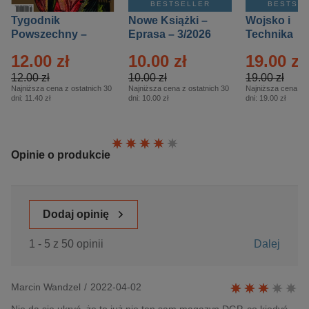
BESTSELLER
BESTSE
Tygodnik
Nowe Książki –
Wojsko i
Powszechny –
Eprasa – 3/2026
Technika
Eprasa – 14/2026
Historia – E
12.00 zł
10.00 zł
19.00 zł
– 2/2026
12.00 zł
10.00 zł
19.00 zł
Najniższa cena z ostatnich 30
Najniższa cena z ostatnich 30
Najniższa cena z o
dni:
11.40 zł
dni:
10.00 zł
dni:
19.00 zł
Ocena:
Opinie o produkcie
Dodaj opinię
1 - 5 z 50 opinii
Dalej
Marcin Wandzel
/
2022-04-02
Nie da się ukryć, że to już nie ten sam magazyn DGP, co kiedyś.