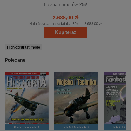
Liczba numerów:
252
2.688,00 zł
Najniższa cena z ostatnich 30 dni:
2.688,00 zł
Kup teraz
High-contrast mode
Polecane
BESTSELLER
BESTSELLER
BESTSE