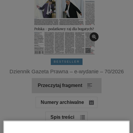
kobiece, lifestyle, kultura
polityka, społeczno-informacyjne
psychologiczne
inne
popularno-naukowe
historia
zdrowie
BESTSELLER
religie
Dziennik Gazeta Prawna – e-wydanie – 70/2026
Przeczytaj fragment
Numery archiwalne
Spis treści
Ocena: