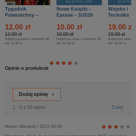
BESTSELLER
BESTSE
Tygodnik
Nowe Książki –
Wojsko i
Powszechny –
Eprasa – 3/2026
Technika
Eprasa – 14/2026
Historia – E
12.00 zł
10.00 zł
19.00 zł
– 2/2026
12.00 zł
10.00 zł
19.00 zł
Najniższa cena z ostatnich 30
Najniższa cena z ostatnich 30
Najniższa cena z o
dni:
11.40 zł
dni:
10.00 zł
dni:
19.00 zł
Ocena:
Opinie o produkcie
Dodaj opinię
1 - 5 z 50 opinii
Dalej
Marcin Wandzel
/
2022-04-02
Nie da się ukryć, że to już nie ten sam magazyn DGP, co kiedyś.