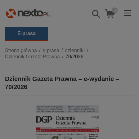
0
Pokaż/schowaj
wyszukiwarkę
E-prasa
Kategorie
Strona główna
e-prasa
dzienniki
Dziennik Gazeta Prawna
70/2026
Zobacz wszystkie E-prasa
budownictwo, aranżacja wnętrz
Dziennik Gazeta Prawna – e-wydanie –
biznesowe, branżowe, gospodarka
70/2026
darmowe wydania
dzienniki
edukacja
hobby, sport, rozrywka
komputery, internet, technologie, informatyka