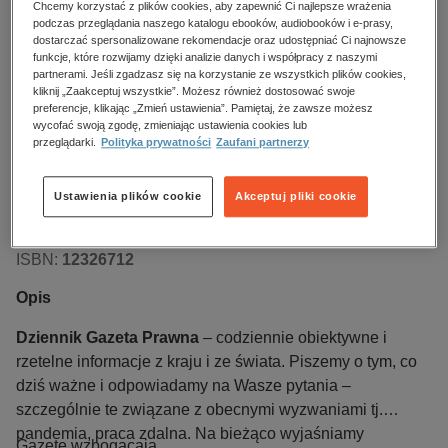
Chcemy korzystać z plików cookies, aby zapewnić Ci najlepsze wrażenia
Oceń produkt
podczas przeglądania naszego katalogu ebooków, audiobooków i e-prasy,
dostarczać spersonalizowane rekomendacje oraz udostępniać Ci najnowsze
Kupując otrzymujesz format:
PDF
EPUB
MOBI
funkcje, które rozwijamy dzięki analizie danych i współpracy z naszymi
partnerami. Jeśli zgadzasz się na korzystanie ze wszystkich plików cookies,
Dostęp online EPUB
Dostęp online PDF
kliknij „Zaakceptuj wszystkie”. Możesz również dostosować swoje
preferencje, klikając „Zmień ustawienia”. Pamiętaj, że zawsze możesz
wycofać swoją zgodę, zmieniając ustawienia cookies lub
Numer:
70/2026
przeglądarki.
Polityka prywatności
Zaufani partnerzy
Data dostępności:
13.04.2026
Data wydania:
13.04.2026
Ustawienia plików cookie
Akceptuj pliki cookie
Język publikacji:
polski
Wydawca:
Infor PL
ISBN:
12326712
Opis
Dziennik Gazeta Prawna
–
codziennie obiektywne i
rzetelne informacje z kraju i ze świata. Piszemy o tym, co
dziś ważne i odpowiadamy na Wasze pytania –
szczególnie te związane z obecnymi wyzwaniami tj.
pandemia, praca zdalna. Na bieżąco wyjaśniamy
Gazetę wzbogacają