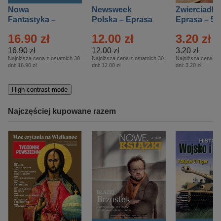
Nowa
Newsweek
Zwierciadło
Fantastyka –
Polska – Eprasa
Eprasa – 5/
Eprasa – 5/2026
– 13/2026
16.90 zł
12.00 zł
3.20 zł
16.90 zł
12.00 zł
3.20 zł
Najniższa cena z ostatnich 30
Najniższa cena z ostatnich 30
Najniższa cena z o
dni:
16.90 zł
dni:
12.00 zł
dni:
3.20 zł
High-contrast mode
Najczęściej kupowane razem