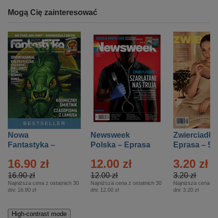
Mogą Cię zainteresować
BESTSELLER
Nowa
Newsweek
Zwierciadło
Fantastyka –
Polska – Eprasa
Eprasa – 5/
Eprasa – 5/2026
– 13/2026
16.90 zł
12.00 zł
3.20 zł
16.90 zł
12.00 zł
3.20 zł
Najniższa cena z ostatnich 30
Najniższa cena z ostatnich 30
Najniższa cena z o
dni:
16.90 zł
dni:
12.00 zł
dni:
3.20 zł
High-contrast mode