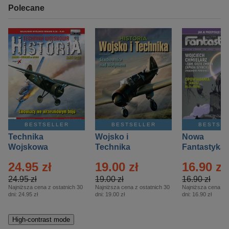
Polecane
BESTSELLER
BESTSELLER
BESTSE
Technika
Wojsko i
Nowa
Wojskowa
Technika
Fantastyka 
Historia – Eprasa
Historia Wydanie
Eprasa – 4/
24.95 zł
19.00 zł
16.90 zł
– 2/2026
Specjalne –
Eprasa – 2/2026
24.95 zł
19.00 zł
16.90 zł
Najniższa cena z ostatnich 30
Najniższa cena z ostatnich 30
Najniższa cena z o
dni:
24.95 zł
dni:
19.00 zł
dni:
16.90 zł
High-contrast mode