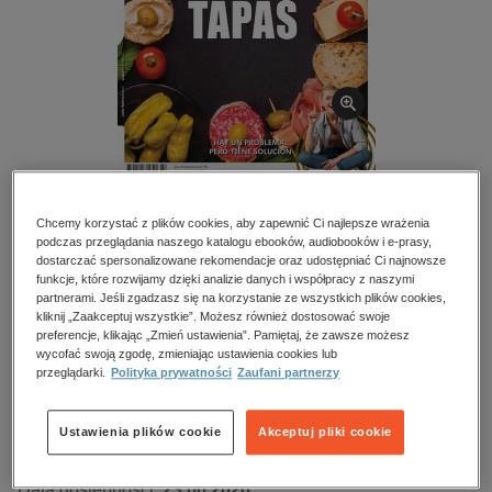
kobiece, lifestyle, kultura
polityka, społeczno-informacyjne
psychologiczne
inne
popularno-naukowe
historia
BESTSELLER
zdrowie
Chcemy korzystać z plików cookies, aby zapewnić Ci najlepsze wrażenia
Espanol? Si, gracias – e-wydanie – 4/2026
podczas przeglądania naszego katalogu ebooków, audiobooków i e-prasy,
religie
dostarczać spersonalizowane rekomendacje oraz udostępniać Ci najnowsze
funkcje, które rozwijamy dzięki analizie danych i współpracy z naszymi
Numery archiwalne
partnerami. Jeśli zgadzasz się na korzystanie ze wszystkich plików cookies,
kliknij „Zaakceptuj wszystkie”. Możesz również dostosować swoje
preferencje, klikając „Zmień ustawienia”. Pamiętaj, że zawsze możesz
Spis treści
wycofać swoją zgodę, zmieniając ustawienia cookies lub
przeglądarki.
Polityka prywatności
Zaufani partnerzy
Kupując otrzymujesz format:
PDF
Ustawienia plików cookie
Akceptuj pliki cookie
Numer:
4/2026
Data dostępności:
23.06.2026