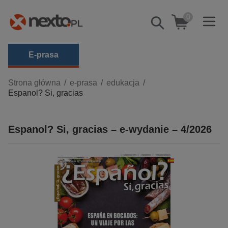
0
Pokaż/schowaj
wyszukiwarkę
E-prasa
Kategorie
Strona główna
e-prasa
edukacja
Espanol? Si, gracias
Zobacz wszystkie E-prasa
budownictwo, aranżacja wnętrz
Espanol? Si, gracias – e-wydanie – 4/2026
biznesowe, branżowe, gospodarka
darmowe wydania
dzienniki
edukacja
hobby, sport, rozrywka
komputery, internet, technologie, informatyka