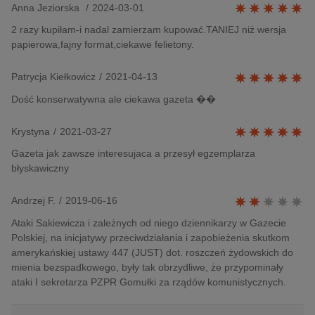
Anna Jeziorska
/
2024-03-01
2 razy kupiłam-i nadal zamierzam kupować.TANIEJ niż wersja
papierowa,fajny format,ciekawe felietony.
Patrycja Kiełkowicz
/
2021-04-13
Dość konserwatywna ale ciekawa gazeta ��
Krystyna
/
2021-03-27
Gazeta jak zawsze interesujaca a przesył egzemplarza
błyskawiczny
Andrzej F.
/
2019-06-16
Ataki Sakiewicza i zależnych od niego dziennikarzy w Gazecie
Polskiej, na inicjatywy przeciwdziałania i zapobieżenia skutkom
amerykańskiej ustawy 447 (JUST) dot. roszczeń żydowskich do
mienia bezspadkowego, były tak obrzydliwe, że przypominały
ataki I sekretarza PZPR Gomułki za rządów komunistycznych.