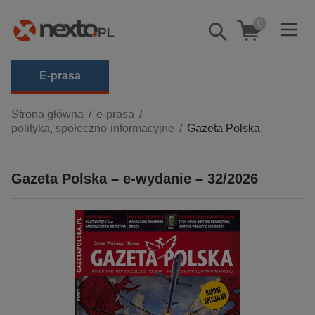
0
Pokaż/schowaj
wyszukiwarkę
E-prasa
Kategorie
Strona główna
e-prasa
polityka, społeczno-informacyjne
Gazeta Polska
Zobacz wszystkie E-prasa
budownictwo, aranżacja wnętrz
Gazeta Polska – e-wydanie – 32/2026
biznesowe, branżowe, gospodarka
darmowe wydania
dzienniki
edukacja
hobby, sport, rozrywka
komputery, internet, technologie, informatyka