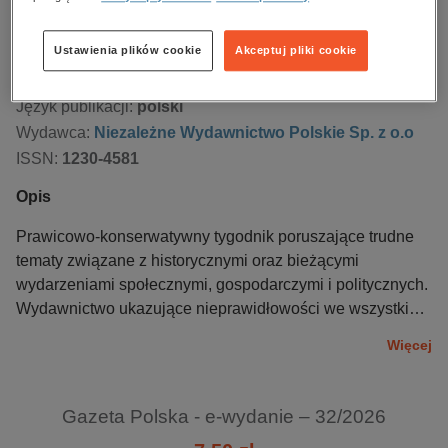
Numer:
32/2026
Ustawienia plików cookie
Akceptuj pliki cookie
Data dostępności:
05.08.2026
Data wydania:
05.08.2026
Język publikacji:
polski
Wydawca:
Niezależne Wydawnictwo Polskie Sp. z o.o
ISSN:
1230-4581
Opis
Prawicowo-konserwatywny tygodnik poruszające trudne
tematy związane z historycznymi oraz bieżącymi
wydarzeniami społecznymi, gospodarczymi i politycznych.
Wydawnictwo ukazujące nieprawidłowości we wszystkich
sferach życia publicznego.
Więcej
Gazeta Polska - e-wydanie – 32/2026