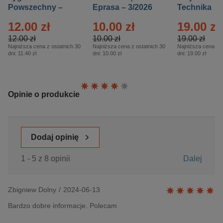
Powszechny –
Eprasa – 3/2026
Technika
Eprasa – 14/2026
Historia – E
12.00 zł
10.00 zł
19.00 zł
– 2/2026
12.00 zł
10.00 zł
19.00 zł
Najniższa cena z ostatnich 30
Najniższa cena z ostatnich 30
Najniższa cena z o
dni:
11.40 zł
dni:
10.00 zł
dni:
19.00 zł
Ocena:
Opinie o produkcie
Dodaj opinię
1 - 5 z 8 opinii
Dalej
Zbigniew Dolny
/
2024-06-13
Bardzo dobre informacje. Polecam