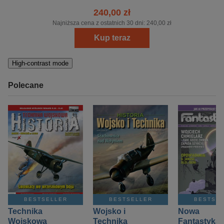
240,00 zł
Najniższa cena z ostatnich 30 dni:
240,00 zł
Kup teraz
High-contrast mode
Polecane
BESTSELLER
BESTSELLER
BESTSE
Technika
Wojsko i
Nowa
Wojskowa
Technika
Fantastyka 