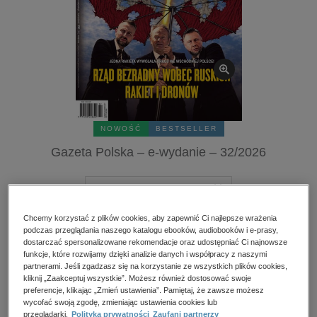
kobiece, lifestyle, kultura
polityka, społeczno-informacyjne
psychologiczne
inne
popularno-naukowe
historia
NOWOŚĆ
BESTSELLER
zdrowie
Gazeta Polska – e-wydanie – 32/2026
religie
Numery archiwalne
Chcemy korzystać z plików cookies, aby zapewnić Ci najlepsze wrażenia
Spis treści
podczas przeglądania naszego katalogu ebooków, audiobooków i e-prasy,
dostarczać spersonalizowane rekomendacje oraz udostępniać Ci najnowsze
Ocena:
funkcje, które rozwijamy dzięki analizie danych i współpracy z naszymi
partnerami. Jeśli zgadzasz się na korzystanie ze wszystkich plików cookies,
Oceń produkt
kliknij „Zaakceptuj wszystkie”. Możesz również dostosować swoje
preferencje, klikając „Zmień ustawienia”. Pamiętaj, że zawsze możesz
Kupując otrzymujesz format:
PDF
wycofać swoją zgodę, zmieniając ustawienia cookies lub
przeglądarki.
Polityka prywatności
Zaufani partnerzy