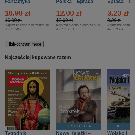
Fantastyka –
Polska – Eprasa
Eprasa – 5/
Eprasa – 5/2026
– 13/2026
16.90 zł
12.00 zł
3.20 zł
16.90 zł
12.00 zł
3.20 zł
Najniższa cena z ostatnich 30
Najniższa cena z ostatnich 30
Najniższa cena z o
dni:
16.90 zł
dni:
12.00 zł
dni:
3.20 zł
High-contrast mode
Najczęściej kupowane razem
BESTSELLER
BESTSE
Tygodnik
Nowe Książki –
Wojsko i