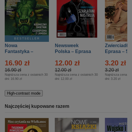
BESTSELLER
Nowa
Newsweek
Zwierciadło
Fantastyka –
Polska – Eprasa
Eprasa – 5/
Eprasa – 5/2026
– 13/2026
16.90 zł
12.00 zł
3.20 zł
16.90 zł
12.00 zł
3.20 zł
Najniższa cena z ostatnich 30
Najniższa cena z ostatnich 30
Najniższa cena z o
dni:
16.90 zł
dni:
12.00 zł
dni:
3.20 zł
High-contrast mode
Najczęściej kupowane razem