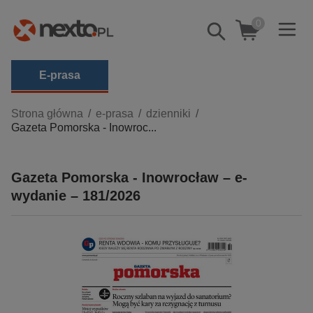
0
Pokaż/schowaj
wyszukiwarkę
E-prasa
Kategorie
Strona główna
e-prasa
dzienniki
Gazeta Pomorska - Inowroc...
Zobacz wszystkie E-prasa
budownictwo, aranżacja wnętrz
Gazeta Pomorska - Inowrocław – e-
biznesowe, branżowe, gospodarka
wydanie – 181/2026
darmowe wydania
dzienniki
edukacja
hobby, sport, rozrywka
komputery, internet, technologie, informatyka