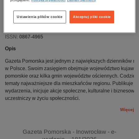
Data dostępności:
06.08.2026
Data wydania:
06.08.2026
Ustawienia plików cookie
Akceptuj pliki cookie
Język publikacji:
polski
Wydawca:
Polska Press
ISSN:
0867-4965
Opis
Gazeta Pomorska jest jednym z największych dzienników re
w Polsce. Swoim zasięgiem obejmuje województwo kujawsk
pomorskie oraz kilka gmin województw ościennych. Codzien
tematy najważniejsze dla mieszkańców regionu. Publikuje a
wydarzenia, inicjuje akcje społeczne, kulturalne i biznesowe
uczestniczy w życiu społeczności.
Więcej
Gazeta Pomorska - Inowrocław - e-