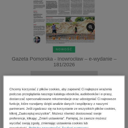
kobiece, lifestyle, kultura
polityka, społeczno-informacyjne
psychologiczne
inne
popularno-naukowe
historia
NOWOŚĆ
zdrowie
Gazeta Pomorska - Inowrocław – e-wydanie –
181/2026
religie
Przeczytaj fragment
Chcemy korzystać z plików cookies, aby zapewnić Ci najlepsze wrażenia
Numery archiwalne
podczas przeglądania naszego katalogu ebooków, audiobooków i e-prasy,
dostarczać spersonalizowane rekomendacje oraz udostępniać Ci najnowsze
funkcje, które rozwijamy dzięki analizie danych i współpracy z naszymi
partnerami. Jeśli zgadzasz się na korzystanie ze wszystkich plików cookies,
Kupując otrzymujesz format:
PDF
Dostęp online PDF
kliknij „Zaakceptuj wszystkie”. Możesz również dostosować swoje
preferencje, klikając „Zmień ustawienia”. Pamiętaj, że zawsze możesz
wycofać swoją zgodę, zmieniając ustawienia cookies lub
Numer:
181/2026
przeglądarki.
Polityka prywatności
Zaufani partnerzy