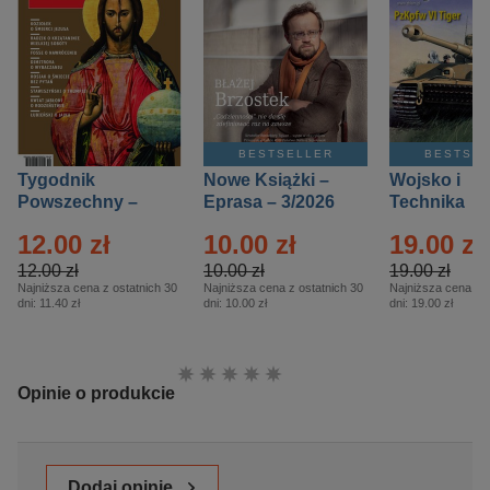
BESTSELLER
BESTSE
Tygodnik
Nowe Książki –
Wojsko i
Powszechny –
Eprasa – 3/2026
Technika
Eprasa – 14/2026
Historia – E
12.00 zł
10.00 zł
19.00 zł
– 2/2026
12.00 zł
10.00 zł
19.00 zł
Najniższa cena z ostatnich 30
Najniższa cena z ostatnich 30
Najniższa cena z o
dni:
11.40 zł
dni:
10.00 zł
dni:
19.00 zł
Ocena:
Opinie o produkcie
Dodaj opinię