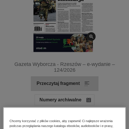
kobiece, lifestyle, kultura
polityka, społeczno-informacyjne
psychologiczne
inne
popularno-naukowe
historia
zdrowie
Gazeta Wyborcza - Rzeszów – e-wydanie –
religie
124/2026
Przeczytaj fragment
Numery archiwalne
Ocena:
Oceń produkt
Chcemy korzystać z plików cookies, aby zapewnić Ci najlepsze wrażenia
podczas przeglądania naszego katalogu ebooków, audiobooków i e-prasy,