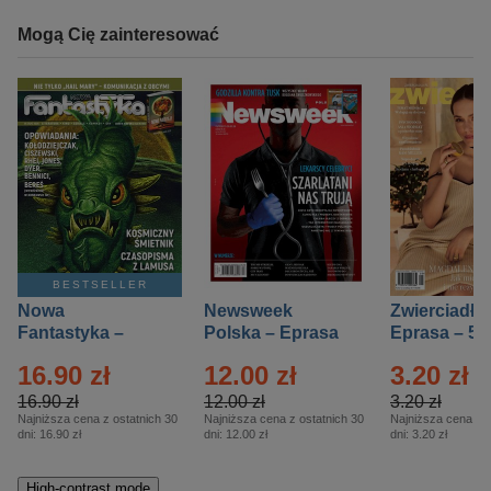
Mogą Cię zainteresować
BESTSELLER
Nowa
Newsweek
Zwierciadło
Fantastyka –
Polska – Eprasa
Eprasa – 5/
Eprasa – 5/2026
– 13/2026
16.90 zł
12.00 zł
3.20 zł
16.90 zł
12.00 zł
3.20 zł
Najniższa cena z ostatnich 30
Najniższa cena z ostatnich 30
Najniższa cena z o
dni:
16.90 zł
dni:
12.00 zł
dni:
3.20 zł
High-contrast mode