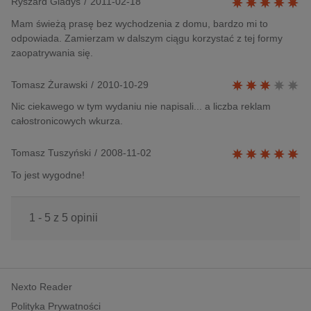
Ryszard Gladys
/
2011-02-18
Mam świeżą prasę bez wychodzenia z domu, bardzo mi to
odpowiada. Zamierzam w dalszym ciągu korzystać z tej formy
zaopatrywania się.
Tomasz Żurawski
/
2010-10-29
Nic ciekawego w tym wydaniu nie napisali... a liczba reklam
całostronicowych wkurza.
Tomasz Tuszyński
/
2008-11-02
To jest wygodne!
1 - 5 z 5 opinii
Nexto Reader
Polityka Prywatności