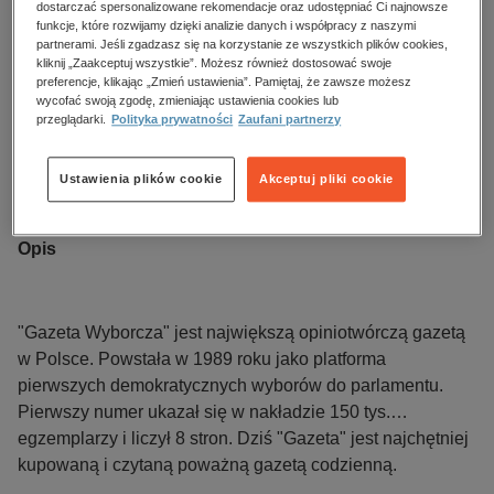
dostarczać spersonalizowane rekomendacje oraz udostępniać Ci najnowsze
Kupując otrzymujesz format:
PDF
Dostęp online PDF
funkcje, które rozwijamy dzięki analizie danych i współpracy z naszymi
partnerami. Jeśli zgadzasz się na korzystanie ze wszystkich plików cookies,
Numer:
124/2026
kliknij „Zaakceptuj wszystkie”. Możesz również dostosować swoje
preferencje, klikając „Zmień ustawienia”. Pamiętaj, że zawsze możesz
Data dostępności:
29.05.2026
wycofać swoją zgodę, zmieniając ustawienia cookies lub
Data wydania:
29.05.2026
przeglądarki.
Polityka prywatności
Zaufani partnerzy
Język publikacji:
polski
Wydawca:
Agora
Ustawienia plików cookie
Akceptuj pliki cookie
ISBN:
0860908XRZE
Opis
"Gazeta Wyborcza" jest największą opiniotwórczą gazetą
w Polsce. Powstała w 1989 roku jako platforma
pierwszych demokratycznych wyborów do parlamentu.
Pierwszy numer ukazał się w nakładzie 150 tys.
egzemplarzy i liczył 8 stron. Dziś "Gazeta" jest najchętniej
kupowaną i czytaną poważną gazetą codzienną.