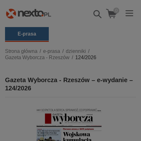
0
Pokaż/schowaj
wyszukiwarkę
E-prasa
Kategorie
Strona główna
e-prasa
dzienniki
Gazeta Wyborcza - Rzeszów
124/2026
Zobacz wszystkie E-prasa
budownictwo, aranżacja wnętrz
Gazeta Wyborcza - Rzeszów – e-wydanie –
biznesowe, branżowe, gospodarka
124/2026
darmowe wydania
dzienniki
edukacja
hobby, sport, rozrywka
komputery, internet, technologie, informatyka