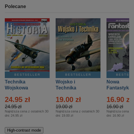
Polecane
BESTSELLER
BESTSELLER
BESTSE
Technika
Wojsko i
Nowa
Wojskowa
Technika
Fantastyka 
Historia – Eprasa
Historia Wydanie
Eprasa – 4/
24.95 zł
19.00 zł
16.90 zł
– 2/2026
Specjalne –
Eprasa – 2/2026
24.95 zł
19.00 zł
16.90 zł
Najniższa cena z ostatnich 30
Najniższa cena z ostatnich 30
Najniższa cena z o
dni:
24.95 zł
dni:
19.00 zł
dni:
16.90 zł
High-contrast mode