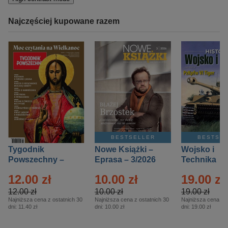
Najczęściej kupowane razem
BESTSELLER
BESTSE
Tygodnik
Nowe Książki –
Wojsko i
Powszechny –
Eprasa – 3/2026
Technika
Eprasa – 14/2026
Historia – E
12.00 zł
10.00 zł
19.00 zł
– 2/2026
12.00 zł
10.00 zł
19.00 zł
Najniższa cena z ostatnich 30
Najniższa cena z ostatnich 30
Najniższa cena z o
dni:
11.40 zł
dni:
10.00 zł
dni:
19.00 zł