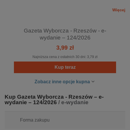
Codziennie w redakcji nad tworzeniem "Gazety" pracuje
Więcej
zespół składający się z 900 osób, w tym 570 dziennikarzy i
redaktorów w całym kraju, 5 korespondentów za granicą.
Gazeta Wyborcza - Rzeszów - e-
"Gazeta" cieszy się uznaniem w kraju i za granicą, a jej
wydanie – 124/2026
dziennikarze i fotoreporterzy otrzymują prestiżowe nagrody
3,99 zł
na polskich i światowych konkursach.
Najniższa cena z ostatnich 30 dni:
3,79 zł
Kup teraz
Zobacz inne opcje kupna
Kup Gazeta Wyborcza - Rzeszów – e-
wydanie – 124/2026
/ e-wydanie
Forma zakupu