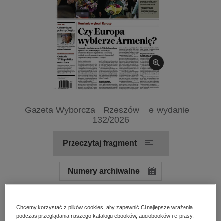
kobiece, lifestyle, kultura
polityka, społeczno-informacyjne
psychologiczne
inne
popularno-naukowe
historia
zdrowie
Gazeta Wyborcza - Rzeszów – e-wydanie –
religie
132/2026
Przeczytaj fragment
Numery archiwalne
Ocena:
Oceń produkt
Chcemy korzystać z plików cookies, aby zapewnić Ci najlepsze wrażenia
podczas przeglądania naszego katalogu ebooków, audiobooków i e-prasy,