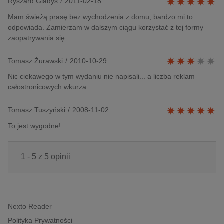
Ryszard Gladys
/
2011-02-18
Mam świeżą prasę bez wychodzenia z domu, bardzo mi to
odpowiada. Zamierzam w dalszym ciągu korzystać z tej formy
zaopatrywania się.
Tomasz Żurawski
/
2010-10-29
Nic ciekawego w tym wydaniu nie napisali... a liczba reklam
całostronicowych wkurza.
Tomasz Tuszyński
/
2008-11-02
To jest wygodne!
1 - 5 z 5 opinii
Nexto Reader
Polityka Prywatności