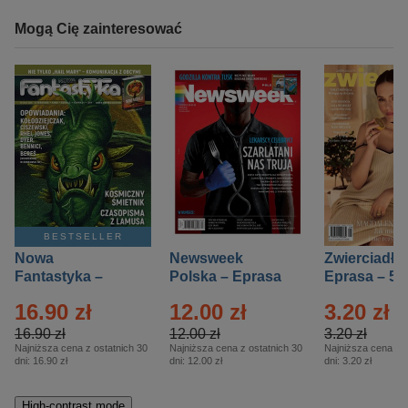
Mogą Cię zainteresować
BESTSELLER
Nowa
Newsweek
Zwierciadło
Fantastyka –
Polska – Eprasa
Eprasa – 5/
Eprasa – 5/2026
– 13/2026
16.90 zł
12.00 zł
3.20 zł
16.90 zł
12.00 zł
3.20 zł
Najniższa cena z ostatnich 30
Najniższa cena z ostatnich 30
Najniższa cena z o
dni:
16.90 zł
dni:
12.00 zł
dni:
3.20 zł
High-contrast mode