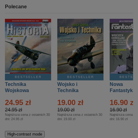
Polecane
BESTSELLER
BESTSELLER
BESTSE
Technika
Wojsko i
Nowa
Wojskowa
Technika
Fantastyka 
Historia – Eprasa
Historia Wydanie
Eprasa – 4/
24.95 zł
19.00 zł
16.90 zł
– 2/2026
Specjalne –
Eprasa – 2/2026
24.95 zł
19.00 zł
16.90 zł
Najniższa cena z ostatnich 30
Najniższa cena z ostatnich 30
Najniższa cena z o
dni:
24.95 zł
dni:
19.00 zł
dni:
16.90 zł
High-contrast mode