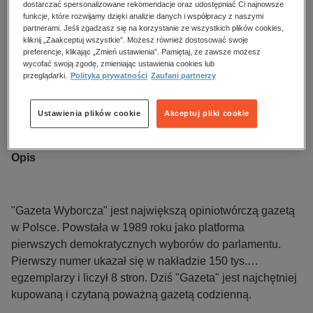
dostarczać spersonalizowane rekomendacje oraz udostępniać Ci najnowsze
Kupując otrzymujesz format:
PDF
Dostęp online PDF
funkcje, które rozwijamy dzięki analizie danych i współpracy z naszymi
partnerami. Jeśli zgadzasz się na korzystanie ze wszystkich plików cookies,
Numer:
132/2026
kliknij „Zaakceptuj wszystkie”. Możesz również dostosować swoje
preferencje, klikając „Zmień ustawienia”. Pamiętaj, że zawsze możesz
Data dostępności:
09.06.2026
wycofać swoją zgodę, zmieniając ustawienia cookies lub
Data wydania:
09.06.2026
przeglądarki.
Polityka prywatności
Zaufani partnerzy
Język publikacji:
polski
Wydawca:
Agora
Ustawienia plików cookie
Akceptuj pliki cookie
ISBN:
0860908XRZE
Opis
"Gazeta Wyborcza" jest największą opiniotwórczą gazetą
w Polsce. Powstała w 1989 roku jako platforma
pierwszych demokratycznych wyborów do parlamentu.
Pierwszy numer ukazał się w nakładzie 150 tys.
egzemplarzy i liczył 8 stron. Dziś "Gazeta" jest najchętniej
kupowaną i czytaną poważną gazetą codzienną.