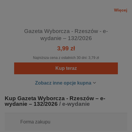
Codziennie w redakcji nad tworzeniem "Gazety" pracuje
Więcej
zespół składający się z 900 osób, w tym 570 dziennikarzy i
redaktorów w całym kraju, 5 korespondentów za granicą.
Gazeta Wyborcza - Rzeszów - e-
"Gazeta" cieszy się uznaniem w kraju i za granicą, a jej
wydanie – 132/2026
dziennikarze i fotoreporterzy otrzymują prestiżowe nagrody
3,99 zł
na polskich i światowych konkursach.
Najniższa cena z ostatnich 30 dni:
3,79 zł
Kup teraz
Zobacz inne opcje kupna
Kup Gazeta Wyborcza - Rzeszów – e-
wydanie – 132/2026
/ e-wydanie
Forma zakupu