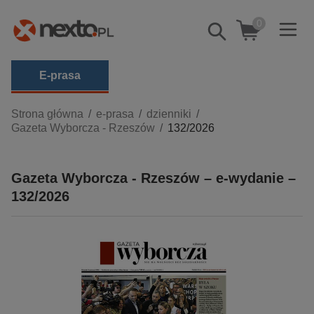
0
Pokaż/schowaj
wyszukiwarkę
E-prasa
Kategorie
Strona główna
e-prasa
dzienniki
Gazeta Wyborcza - Rzeszów
132/2026
Zobacz wszystkie E-prasa
budownictwo, aranżacja wnętrz
Gazeta Wyborcza - Rzeszów – e-wydanie –
biznesowe, branżowe, gospodarka
132/2026
darmowe wydania
dzienniki
edukacja
hobby, sport, rozrywka
komputery, internet, technologie, informatyka