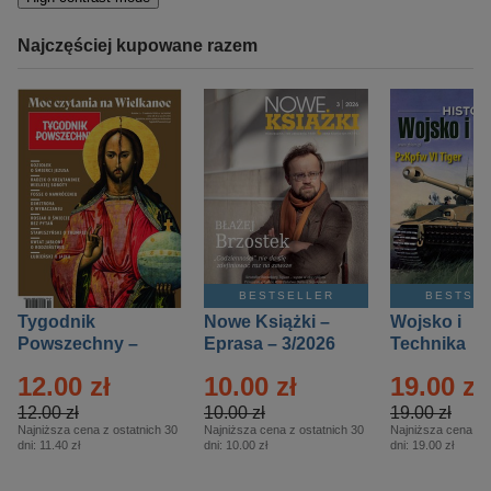
Najczęściej kupowane razem
BESTSELLER
BESTSE
Tygodnik
Nowe Książki –
Wojsko i
Powszechny –
Eprasa – 3/2026
Technika
Eprasa – 14/2026
Historia – E
12.00 zł
10.00 zł
19.00 zł
– 2/2026
12.00 zł
10.00 zł
19.00 zł
Najniższa cena z ostatnich 30
Najniższa cena z ostatnich 30
Najniższa cena z o
dni:
11.40 zł
dni:
10.00 zł
dni:
19.00 zł