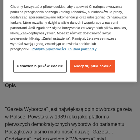
Oceń produkt
Chcemy korzystać z plików cookies, aby zapewnić Ci najlepsze wrażenia
podczas przeglądania naszego katalogu ebooków, audiobooków i e-prasy,
Kupując otrzymujesz format:
PDF
Dostęp online PDF
dostarczać spersonalizowane rekomendacje oraz udostępniać Ci najnowsze
funkcje, które rozwijamy dzięki analizie danych i współpracy z naszymi
partnerami. Jeśli zgadzasz się na korzystanie ze wszystkich plików cookies,
Numer:
238/2024
kliknij „Zaakceptuj wszystkie”. Możesz również dostosować swoje
preferencje, klikając „Zmień ustawienia”. Pamiętaj, że zawsze możesz
Data dostępności:
11.10.2024
wycofać swoją zgodę, zmieniając ustawienia cookies lub
Data wydania:
11.10.2024
przeglądarki.
Polityka prywatności
Zaufani partnerzy
Język publikacji:
polski
Wydawca:
Agora
Ustawienia plików cookie
Akceptuj pliki cookie
ISBN:
0860908XWAR
Opis
"Gazeta Wyborcza" jest największą opiniotwórczą gazetą
w Polsce. Powstała w 1989 roku jako platforma
pierwszych demokratycznych wyborów do parlamentu.
Początkowo pismo miało nosić nazwę "Gazeta
Codzienna", zaś przymiotnik "Wyborcza" miał