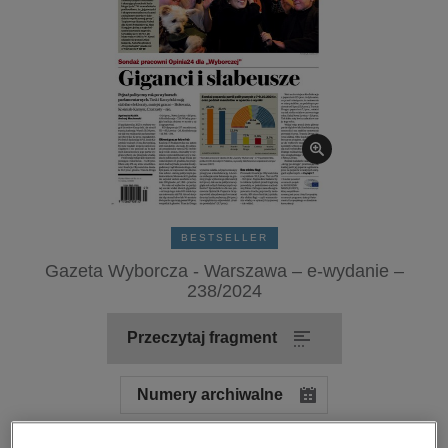
kobiece, lifestyle, kultura
polityka, społeczno-informacyjne
psychologiczne
inne
popularno-naukowe
historia
zdrowie
religie
BESTSELLER
Gazeta Wyborcza - Warszawa – e-wydanie –
238/2024
Przeczytaj fragment
Numery archiwalne
Ocena: