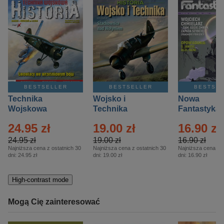
BESTSELLER
BESTSELLER
BESTSE
Technika
Wojsko i
Nowa
Wojskowa
Technika
Fantastyka 
Historia – Eprasa
Historia Wydanie
Eprasa – 4/
24.95 zł
19.00 zł
16.90 zł
– 2/2026
Specjalne –
Eprasa – 2/2026
24.95 zł
19.00 zł
16.90 zł
Najniższa cena z ostatnich 30
Najniższa cena z ostatnich 30
Najniższa cena z o
dni:
24.95 zł
dni:
19.00 zł
dni:
16.90 zł
High-contrast mode
Mogą Cię zainteresować