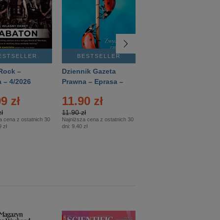
ESTSELLER
BESTSELLER
BESTSELLER
Rock –
Dziennik Gazeta
Świat Wiedzy
 – 4/2026
Prawna – Eprasa –
Historia – Eprasa –
83/2026
2/2026
9 zł
11.90 zł
13.99 zł
ł
11.90 zł
13.99 zł
a cena z ostatnich 30
Najniższa cena z ostatnich 30
Najniższa cena z ostatnich 30
 zł
dni:
9.40 zł
dni:
13.99 zł