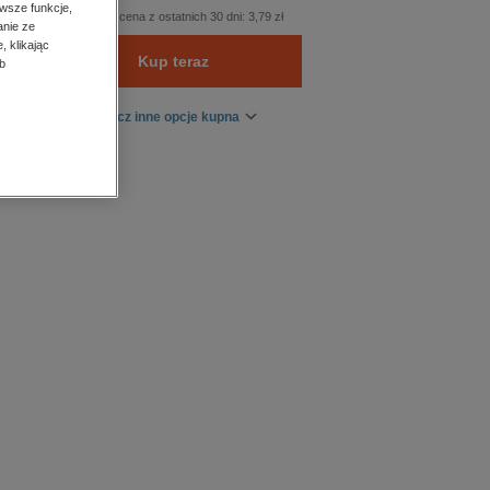
wsze funkcje,
Najniższa cena z ostatnich 30 dni:
3,79 zł
anie ze
, klikając
Kup teraz
b
Zobacz inne opcje kupna