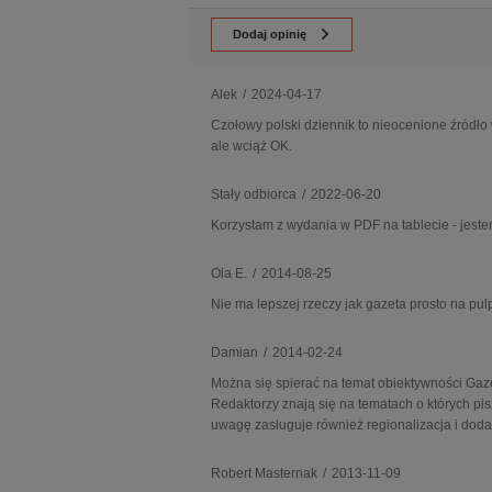
Dodaj opinię
Alek
/
2024-04-17
Czołowy polski dziennik to nieocenione źródło 
ale wciąż OK.
Stały odbiorca
/
2022-06-20
Korzystam z wydania w PDF na tablecie - jest
Ola E.
/
2014-08-25
Nie ma lepszej rzeczy jak gazeta prosto na pu
Damian
/
2014-02-24
Można się spierać na temat obiektywności Gaze
Redaktorzy znają się na tematach o których pis
uwagę zasługuje również regionalizacja i do
Robert Masternak
/
2013-11-09