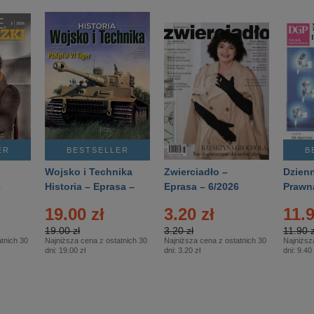
ER
BESTSELLER
B
Wojsko i Technika
Zwierciadło –
Dzienn
6
Historia – Eprasa –
Eprasa – 6/2026
Prawn
2/2026
74/20
19.00 zł
3.20 zł
11.9
19.00 zł
3.20 zł
11.90 z
tnich 30
Najniższa cena z ostatnich 30
Najniższa cena z ostatnich 30
Najniższ
dni:
19.00 zł
dni:
3.20 zł
dni:
9.40 