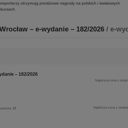
oreporterzy otrzymują prestiżowe nagrody na polskich i światowych
kursach.
Wrocław – e-wydanie – 182/2026
/ e-wy
ydanie – 182/2026
Najniższa cena z ostatn
Najniższa cena z ostatni
numerów:
27