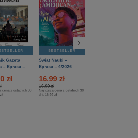
ESTSELLER
BESTSELLER
BESTSELLER
ik Gazeta
Świat Nauki –
Mówią Wieki –
a – Eprasa –
Eprasa – 4/2026
Eprasa – 3/2026
26
0 zł
16.99 zł
12.50 zł
ł
16.99 zł
12.50 zł
a cena z ostatnich 30
Najniższa cena z ostatnich 30
Najniższa cena z ostatnich 30
zł
dni:
16.99 zł
dni:
12.50 zł