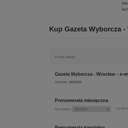
fot
kon
Kup Gazeta Wyborcza - 
Forma zakupu
Gazeta Wyborcza - Wrocław – e-w
Wydanie:
182/2026
Prenumerata miesięczna
Liczba 
Od numeru:
Prenumerata kwartalna