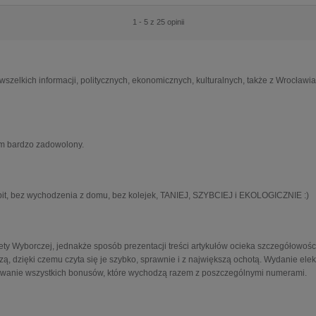
1 - 5 z 25 opinii
wszelkich informacji, politycznych, ekonomicznych, kulturalnych, także z Wrocławi
em bardzo zadowolony.
lpit, bez wychodzenia z domu, bez kolejek, TANIEJ, SZYBCIEJ i EKOLOGICZNIE :)
ty Wyborczej, jednakże sposób prezentacji treści artykułów ocieka szczegółowośc
zą, dzięki czemu czyta się je szybko, sprawnie i z największą ochotą. Wydanie elek
dawanie wszystkich bonusów, które wychodzą razem z poszczególnymi numerami.