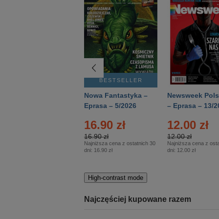
BESTSELLER
BESTSELLER
Deutsch Aktuell –
Nowa Fantastyka –
Newsweek Pols
Eprasa – 2/2026
Eprasa – 5/2026
– Eprasa – 13/2
16.90 zł
12.00 zł
16.90 zł
12.00 zł
Najniższa cena z ostatnich 30
Najniższa cena z osta
dni:
16.90 zł
dni:
12.00 zł
High-contrast mode
Najczęściej kupowane razem