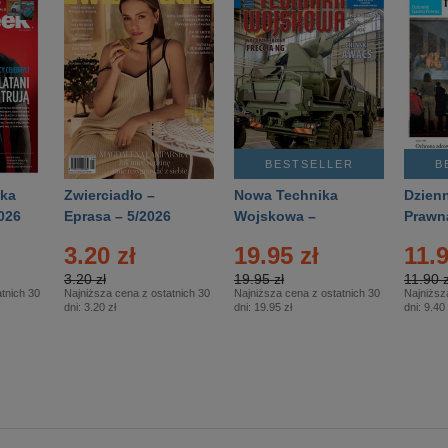
BESTSELLER
B
ka
Zwierciadło –
Nowa Technika
Dzienn
026
Eprasa – 5/2026
Wojskowa –
Prawn
Eprasa – 2/2026
65/20
3.20 zł
19.95 zł
11.9
3.20 zł
19.95 zł
11.90 z
tnich 30
Najniższa cena z ostatnich 30
Najniższa cena z ostatnich 30
Najniższ
dni:
3.20 zł
dni:
19.95 zł
dni:
9.40 