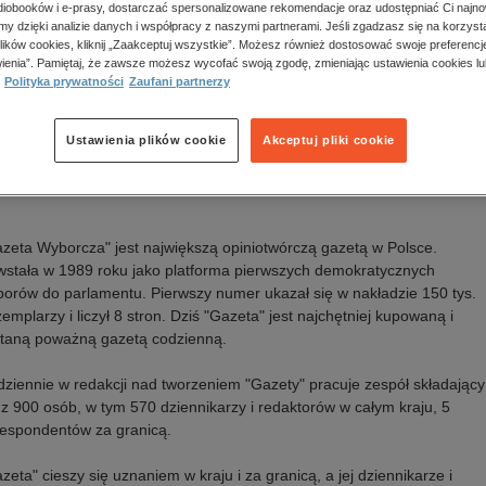
a wydania:
06.08.2026
iobooków i e-prasy, dostarczać spersonalizowane rekomendacje oraz udostępniać Ci najno
amy dzięki analizie danych i współpracy z naszymi partnerami. Jeśli zgadzasz się na korzyst
k publikacji:
polski
lików cookies, kliknij „Zaakceptuj wszystkie”. Możesz również dostosować swoje preferencje
awca:
Agora
ienia”. Pamiętaj, że zawsze możesz wycofać swoją zgodę, zmieniając ustawienia cookies lu
N:
0860908XWRO
Polityka prywatności
Zaufani partnerzy
Oceń produkt
Ustawienia plików cookie
Akceptuj pliki cookie
is
zeta Wyborcza" jest największą opiniotwórczą gazetą w Polsce.
stała w 1989 roku jako platforma pierwszych demokratycznych
orów do parlamentu. Pierwszy numer ukazał się w nakładzie 150 tys.
emplarzy i liczył 8 stron. Dziś "Gazeta" jest najchętniej kupowaną i
taną poważną gazetą codzienną.
ziennie w redakcji nad tworzeniem "Gazety" pracuje zespół składający
 z 900 osób, w tym 570 dziennikarzy i redaktorów w całym kraju, 5
espondentów za granicą.
zeta" cieszy się uznaniem w kraju i za granicą, a jej dziennikarze i