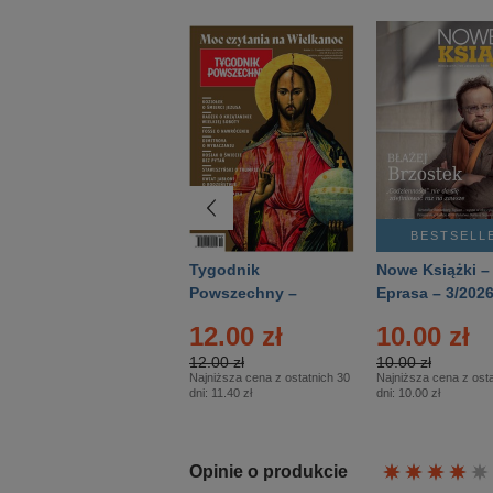
BESTSELLER
BESTSELL
Technika
Tygodnik
Nowe Książki –
Wojskowa Historia
Powszechny –
Eprasa – 3/202
- Numer specjalny
Eprasa – 14/2026
12.00 zł
10.00 zł
– Eprasa – 2/2026
12.00 zł
10.00 zł
Najniższa cena z ostatnich 30
Najniższa cena z osta
dni:
11.40 zł
dni:
10.00 zł
Opinie o produkcie