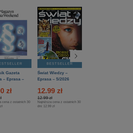
ESTSELLER
BESTSELLER
BESTSELLER
ik Gazeta
Świat Wiedzy –
T3 – Eprasa –
a – Eprasa –
Eprasa – 5/2026
4/2026
26
0 zł
12.99 zł
9.50 zł
ł
12.99 zł
9.50 zł
a cena z ostatnich 30
Najniższa cena z ostatnich 30
Najniższa cena z ostatnich 30
zł
dni:
12.99 zł
dni:
11.90 zł