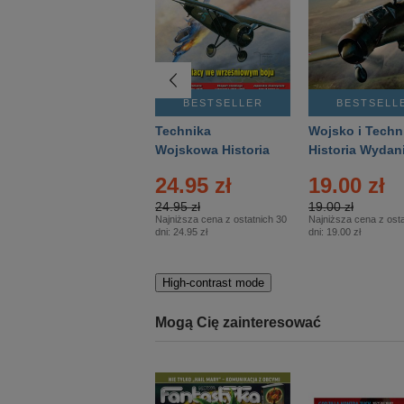
BESTSELLER
BESTSELLER
BESTSELL
Gość Niedzielny -
Technika
Wojsko i Techn
Warszawski –
Wojskowa Historia
Historia Wydan
Eprasa – 14/2026
– Eprasa – 2/2026
Specjalne – Ep
24.95 zł
19.00 zł
– 2/2026
24.95 zł
19.00 zł
Najniższa cena z ostatnich 30
Najniższa cena z osta
dni:
24.95 zł
dni:
19.00 zł
High-contrast mode
Mogą Cię zainteresować