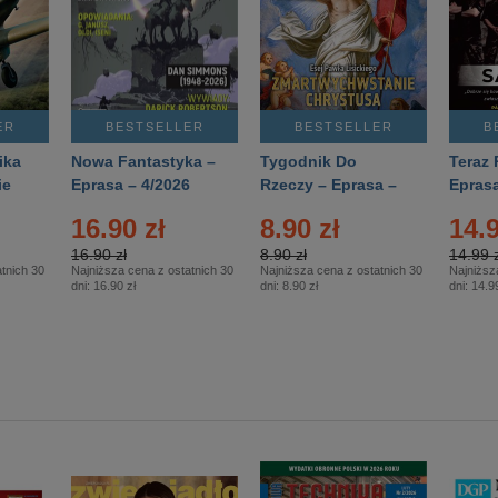
ER
BESTSELLER
BESTSELLER
B
ika
Nowa Fantastyka –
Tygodnik Do
Teraz 
ie
Eprasa – 4/2026
Rzeczy – Eprasa –
Eprasa
rasa
14/2026
16.90 zł
8.90 zł
14.9
16.90 zł
8.90 zł
14.99 z
tnich 30
Najniższa cena z ostatnich 30
Najniższa cena z ostatnich 30
Najniższ
dni:
16.90 zł
dni:
8.90 zł
dni:
14.99