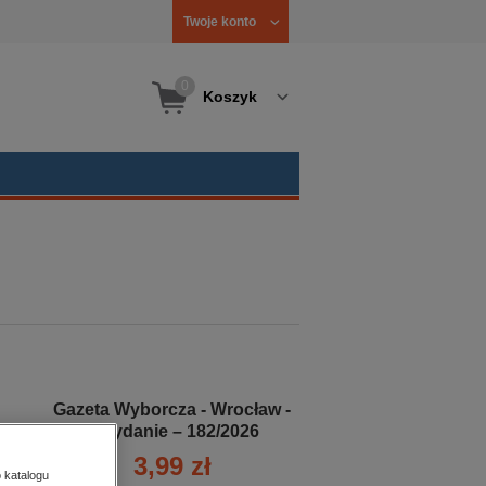
Twoje konto
0
Koszyk
Gazeta Wyborcza - Wrocław -
e-wydanie – 182/2026
3,99 zł
 katalogu