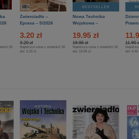
BESTSELLER
B
ka
Zwierciadło –
Nowa Technika
Dzienn
026
Eprasa – 5/2026
Wojskowa –
Prawn
Eprasa – 2/2026
65/20
3.20 zł
19.95 zł
11.9
3.20 zł
19.95 zł
11.90 z
tnich 30
Najniższa cena z ostatnich 30
Najniższa cena z ostatnich 30
Najniższ
dni:
3.20 zł
dni:
19.95 zł
dni:
9.40 