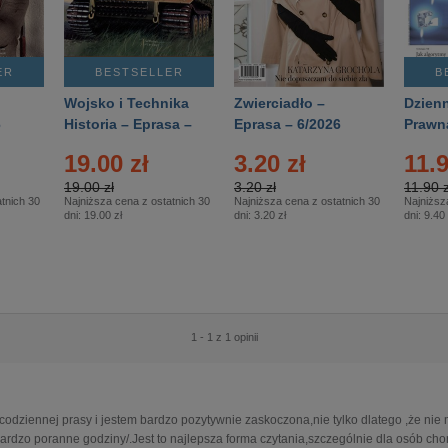
ER
BESTSELLER
B
Wojsko i Technika
Zwierciadło –
Dzienn
6
Historia – Eprasa –
Eprasa – 6/2026
Prawn
2/2026
74/20
19.00 zł
3.20 zł
11.9
19.00 zł
3.20 zł
11.90 z
tnich 30
Najniższa cena z ostatnich 30
Najniższa cena z ostatnich 30
Najniższ
dni:
19.00 zł
dni:
3.20 zł
dni:
9.40 
1 - 1 z 1 opinii
 codziennej prasy i jestem bardzo pozytywnie zaskoczona,nie tylko dlatego ,że ni
bardzo poranne godziny/.Jest to najlepsza forma czytania,szczególnie dla osób cho