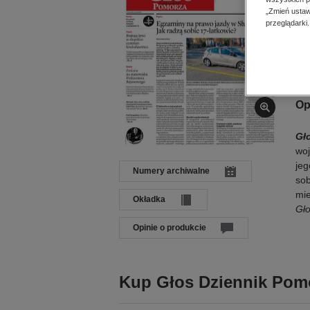
Dat
„Zmień ustaw
Języ
przeglądarki.
Wyd
ISS
Op
Gł
woj
jeg
Numery archiwalne
sob
mie
Okładka
Gł
Opinie o produkcie
Kup Głos Dziennik Pomo