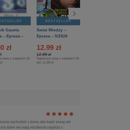
ESTSELLER
BESTSELLER
BESTSELLER
ik Gazeta
Świat Wiedzy –
T3 – Eprasa –
a – Eprasa –
Eprasa – 5/2026
4/2026
26
0 zł
12.99 zł
9.50 zł
ł
12.99 zł
9.50 zł
a cena z ostatnich 30
Najniższa cena z ostatnich 30
Najniższa cena z ostatnich 30
zł
dni:
12.99 zł
dni:
11.90 zł
e muszę wychodzić z domu aby kupić prasę ale
rych,które nie mają możliwości wyjścia z