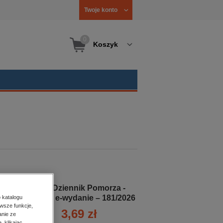
Twoje konto
0
Koszyk
Głos Dziennik Pomorza -
Słupsk - e-wydanie – 181/2026
 katalogu
wsze funkcje,
3,69 zł
anie ze
, klikając