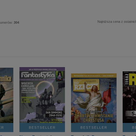
Najniższa cena z ostatnic
numerów:
304
ER
BESTSELLER
BESTSELLER
B