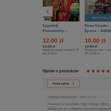
BESTSELLER
BESTSELL
Technika
Tygodnik
Nowe Książki –
Wojskowa Historia
Powszechny –
Eprasa – 3/202
- Numer specjalny
Eprasa – 14/2026
12.00 zł
10.00 zł
– Eprasa – 2/2026
12.00 zł
10.00 zł
Najniższa cena z ostatnich 30
Najniższa cena z osta
dni:
11.40 zł
dni:
10.00 zł
Opinie o produkcie
Dodaj opinię
Jadwiga Kołaczyńska
/
2013-12-12
Pierwszy raz korzystam z tego rodzaju odbioru
dlatego też ,że codzienne rano jest dostępna /