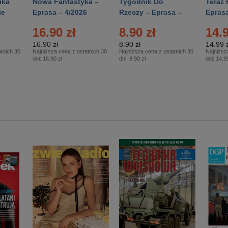
ika
Nowa Fantastyka –
Tygodnik Do
Teraz 
ie
Eprasa – 4/2026
Rzeczy – Eprasa –
Eprasa
rasa
14/2026
16.90 zł
8.90 zł
14.9
16.90 zł
8.90 zł
14.99 z
tnich 30
Najniższa cena z ostatnich 30
Najniższa cena z ostatnich 30
Najniższ
dni:
16.90 zł
dni:
8.90 zł
dni:
14.99