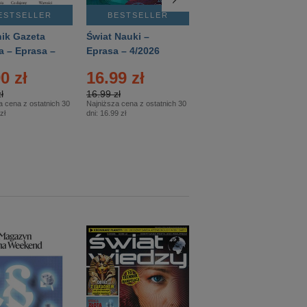
ESTSELLER
BESTSELLER
BESTSELLER
ik Gazeta
Świat Nauki –
Mówią Wieki –
a – Eprasa –
Eprasa – 4/2026
Eprasa – 3/2026
26
0 zł
16.99 zł
12.50 zł
ł
16.99 zł
12.50 zł
a cena z ostatnich 30
Najniższa cena z ostatnich 30
Najniższa cena z ostatnich 30
zł
dni:
16.99 zł
dni:
12.50 zł