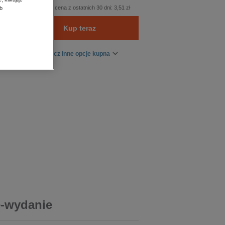
Najniższa cena z ostatnich 30 dni:
3,51 zł
b
Kup teraz
Zobacz inne opcje kupna
e-wydanie