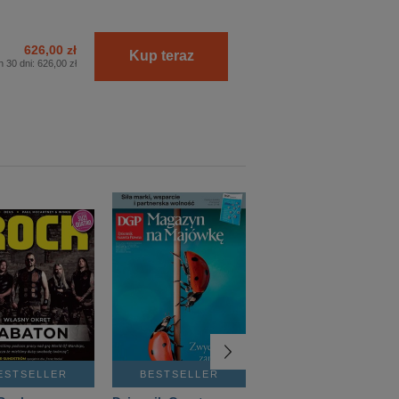
626,00 zł
Kup teraz
h 30 dni:
626,00 zł
ESTSELLER
BESTSELLER
BESTSELLER