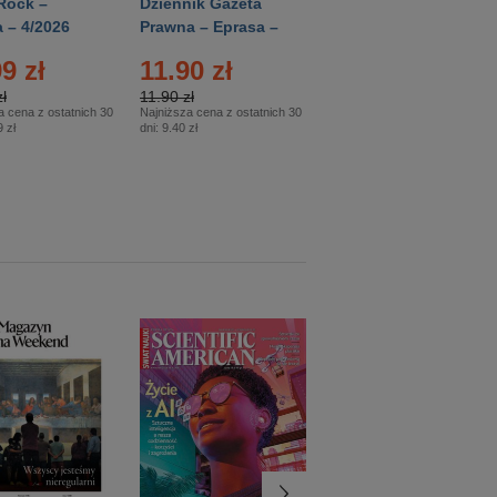
Rock –
Dziennik Gazeta
Świat Wiedzy
 – 4/2026
Prawna – Eprasa –
Historia – Eprasa –
83/2026
2/2026
9 zł
11.90 zł
13.99 zł
ł
11.90 zł
13.99 zł
a cena z ostatnich 30
Najniższa cena z ostatnich 30
Najniższa cena z ostatnich 30
 zł
dni:
9.40 zł
dni:
13.99 zł