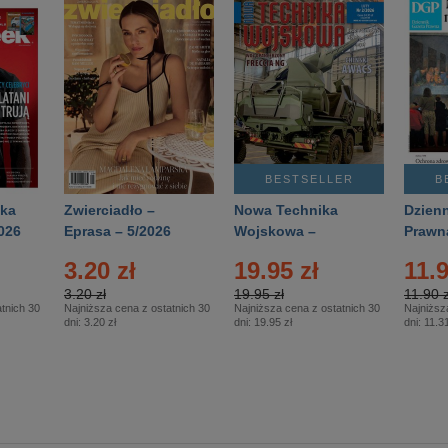
BESTSELLER
B
ka
Zwierciadło –
Nowa Technika
Dzienn
026
Eprasa – 5/2026
Wojskowa –
Prawn
Eprasa – 2/2026
65/20
3.20 zł
19.95 zł
11.9
3.20 zł
19.95 zł
11.90 z
tnich 30
Najniższa cena z ostatnich 30
Najniższa cena z ostatnich 30
Najniższ
dni:
3.20 zł
dni:
19.95 zł
dni:
11.31