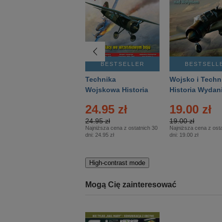
BESTSELLER
BESTSELLER
BESTSELL
Gość Niedzielny -
Technika
Wojsko i Techn
Warszawski –
Wojskowa Historia
Historia Wydan
Eprasa – 14/2026
– Eprasa – 2/2026
Specjalne – Ep
24.95 zł
19.00 zł
– 2/2026
24.95 zł
19.00 zł
Najniższa cena z ostatnich 30
Najniższa cena z osta
dni:
24.95 zł
dni:
19.00 zł
High-contrast mode
Mogą Cię zainteresować