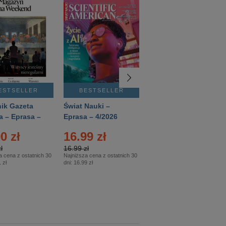
ESTSELLER
BESTSELLER
BESTSELLER
ik Gazeta
Świat Nauki –
Mówią Wieki –
a – Eprasa –
Eprasa – 4/2026
Eprasa – 3/2026
26
0 zł
16.99 zł
12.50 zł
ł
16.99 zł
12.50 zł
a cena z ostatnich 30
Najniższa cena z ostatnich 30
Najniższa cena z ostatnich 30
 zł
dni:
16.99 zł
dni:
12.50 zł