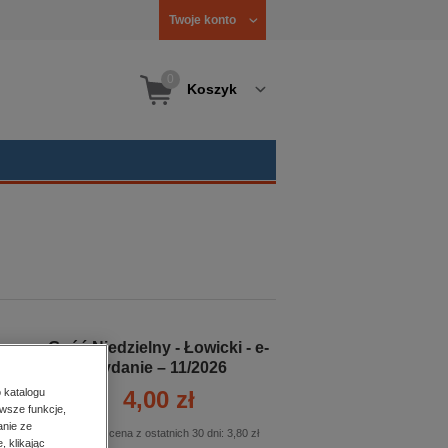
Twoje konto
0
Koszyk
Gość Niedzielny - Łowicki - e-
wydanie – 11/2026
4,00 zł
 katalogu
wsze funkcje,
anie ze
Najniższa cena z ostatnich 30 dni:
3,80 zł
, klikając