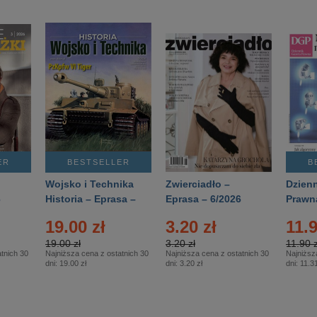
ER
BESTSELLER
B
Wojsko i Technika
Zwierciadło –
Dzienn
6
Historia – Eprasa –
Eprasa – 6/2026
Prawn
2/2026
74/20
19.00 zł
3.20 zł
11.9
19.00 zł
3.20 zł
11.90 z
tnich 30
Najniższa cena z ostatnich 30
Najniższa cena z ostatnich 30
Najniższ
dni:
19.00 zł
dni:
3.20 zł
dni:
11.31