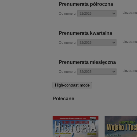
Prenumerata półroczna
Liczba n
Od numeru:
Prenumerata kwartalna
Liczba n
Od numeru:
Prenumerata miesięczna
Liczba n
Od numeru:
High-contrast mode
Polecane