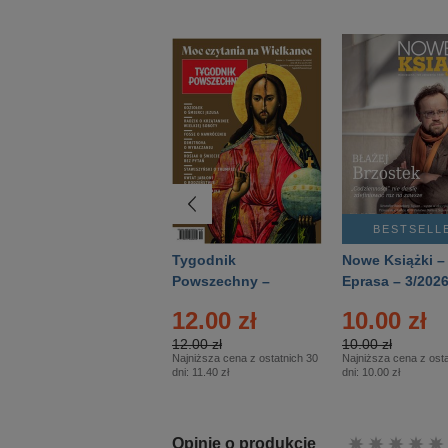
BESTSELLER
BESTSELL
Technika
Tygodnik
Nowe Książki –
Wojskowa Historia
Powszechny –
Eprasa – 3/202
- Numer specjalny
Eprasa – 14/2026
12.00 zł
10.00 zł
– Eprasa – 2/2026
12.00 zł
10.00 zł
Najniższa cena z ostatnich 30
Najniższa cena z osta
dni:
11.40 zł
dni:
10.00 zł
Opinie o produkcie