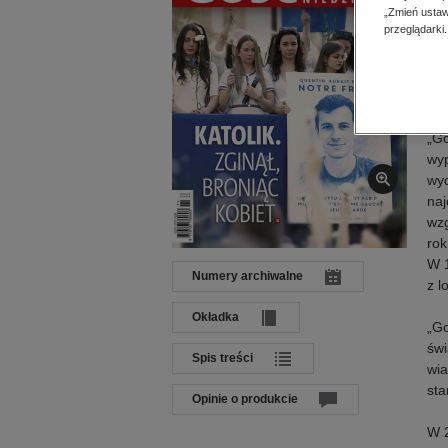
„Zmień ustaw
Wyd
przeglądarki.
ISB
Op
„Go
wyp
wyd
naj
wzg
rok
W 1
Numery archiwalne
z l
Okładka
„Go
świ
Spis treści
wia
sta
Opinie o produkcie
W 2