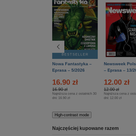
BESTSELLER
BESTSELLER
Deutsch Aktuell –
Nowa Fantastyka –
Newsweek Pols
Eprasa – 2/2026
Eprasa – 5/2026
– Eprasa – 13/2
16.90 zł
12.00 zł
16.90 zł
12.00 zł
Najniższa cena z ostatnich 30
Najniższa cena z osta
dni:
16.90 zł
dni:
12.00 zł
High-contrast mode
Najczęściej kupowane razem