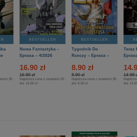
ER
BESTSELLER
BESTSELLER
B
ika
Nowa Fantastyka –
Tygodnik Do
Teraz 
ie
Eprasa – 4/2026
Rzeczy – Eprasa –
Eprasa
rasa
14/2026
16.90 zł
8.90 zł
14.9
16.90 zł
8.90 zł
14.99 z
tnich 30
Najniższa cena z ostatnich 30
Najniższa cena z ostatnich 30
Najniższ
dni:
16.90 zł
dni:
8.90 zł
dni:
14.99