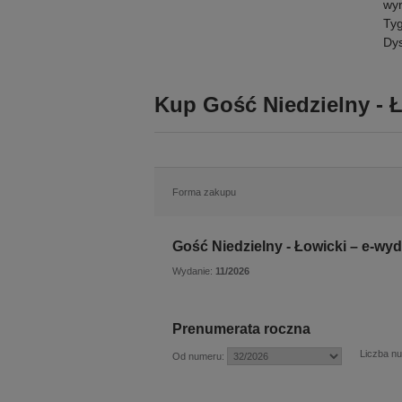
wyr
Tyg
Dys
Kup Gość Niedzielny - Ł
Forma zakupu
Gość Niedzielny - Łowicki – e-wyd
Wydanie:
11/2026
Prenumerata roczna
Liczba n
Od numeru: