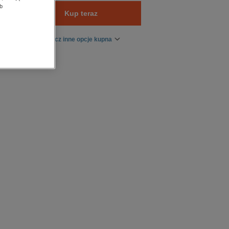
b
Kup teraz
Zobacz inne opcje kupna