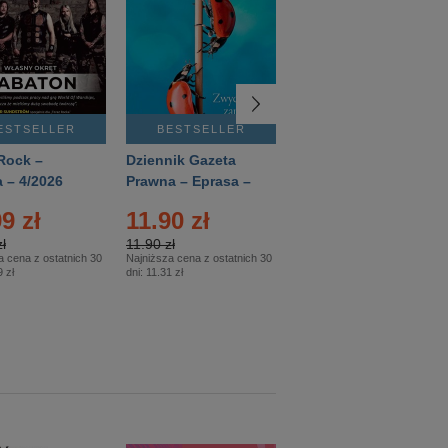
ESTSELLER
BESTSELLER
BESTSELLER
Rock –
Dziennik Gazeta
Świat Wiedzy
 – 4/2026
Prawna – Eprasa –
Historia – Eprasa –
83/2026
2/2026
9 zł
11.90 zł
13.99 zł
ł
11.90 zł
13.99 zł
a cena z ostatnich 30
Najniższa cena z ostatnich 30
Najniższa cena z ostatnich 30
 zł
dni:
11.31 zł
dni:
13.99 zł