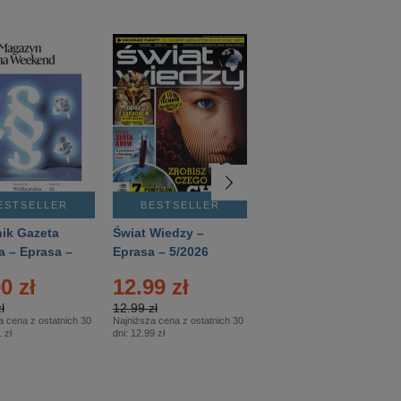
ESTSELLER
BESTSELLER
BESTSELLER
ik Gazeta
Świat Wiedzy –
T3 – Eprasa –
a – Eprasa –
Eprasa – 5/2026
4/2026
26
0 zł
12.99 zł
9.50 zł
ł
12.99 zł
9.50 zł
a cena z ostatnich 30
Najniższa cena z ostatnich 30
Najniższa cena z ostatnich 30
 zł
dni:
12.99 zł
dni:
11.90 zł