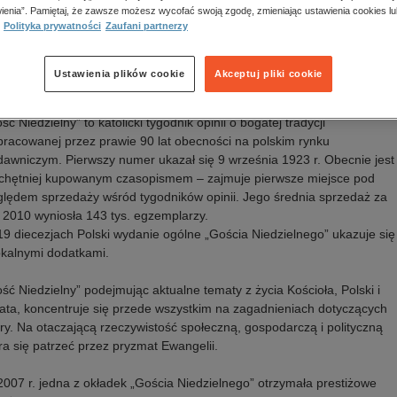
ienia”. Pamiętaj, że zawsze możesz wycofać swoją zgodę, zmieniając ustawienia cookies lu
awca:
Instytut Gość Media
Polityka prywatności
Zaufani partnerzy
N:
0137-7604
Ustawienia plików cookie
Akceptuj pliki cookie
is
ść Niedzielny” to katolicki tygodnik opinii o bogatej tradycji
racowanej przez prawie 90 lat obecności na polskim rynku
awniczym. Pierwszy numer ukazał się 9 września 1923 r. Obecnie jest
chętniej kupowanym czasopismem – zajmuje pierwsze miejsce pod
lędem sprzedaży wśród tygodników opinii. Jego średnia sprzedaż za
 2010 wyniosła 143 tys. egzemplarzy.
9 diecezjach Polski wydanie ogólne „Gościa Niedzielnego” ukazuje się
okalnymi dodatkami.
ść Niedzielny” podejmując aktualne tematy z życia Kościoła, Polski i
ata, koncentruje się przede wszystkim na zagadnieniach dotyczących
ry. Na otaczającą rzeczywistość społeczną, gospodarczą i polityczną
ra się patrzeć przez pryzmat Ewangelii.
007 r. jedna z okładek „Gościa Niedzielnego” otrzymała prestiżowe