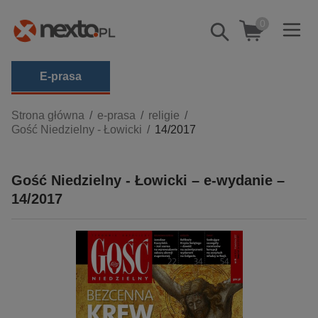
0
Pokaż/schowaj
wyszukiwarkę
E-prasa
Kategorie
Strona główna
e-prasa
religie
Gość Niedzielny - Łowicki
14/2017
Zobacz wszystkie E-prasa
budownictwo, aranżacja wnętrz
Gość Niedzielny - Łowicki – e-wydanie –
biznesowe, branżowe, gospodarka
14/2017
darmowe wydania
dzienniki
edukacja
hobby, sport, rozrywka
komputery, internet, technologie, informatyka