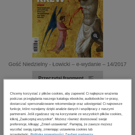
kobiece, lifestyle, kultura
polityka, społeczno-informacyjne
psychologiczne
inne
popularno-naukowe
historia
zdrowie
Gość Niedzielny - Łowicki – e-wydanie – 14/2017
religie
Przeczytaj fragment
Chcemy korzystać z plików cookies, aby zapewnić Ci najlepsze wrażenia
Numery archiwalne
podczas przeglądania naszego katalogu ebooków, audiobooków i e-prasy,
dostarczać spersonalizowane rekomendacje oraz udostępniać Ci najnowsze
funkcje, które rozwijamy dzięki analizie danych i współpracy z naszymi
Kupując otrzymujesz format:
PDF
Dostęp online PDF
partnerami. Jeśli zgadzasz się na korzystanie ze wszystkich plików cookies,
kliknij „Zaakceptuj wszystkie”. Możesz również dostosować swoje
preferencje, klikając „Zmień ustawienia”. Pamiętaj, że zawsze możesz
Numer:
14/2017
wycofać swoją zgodę, zmieniając ustawienia cookies lub
przeglądarki.
Polityka prywatności
Zaufani partnerzy