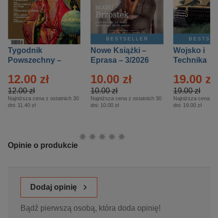
BESTSELLER
BESTSE
Tygodnik
Nowe Książki –
Wojsko i
Powszechny –
Eprasa – 3/2026
Technika
Eprasa – 14/2026
Historia – E
12.00 zł
10.00 zł
19.00 zł
– 2/2026
12.00 zł
10.00 zł
19.00 zł
Najniższa cena z ostatnich 30
Najniższa cena z ostatnich 30
Najniższa cena z o
dni:
11.40 zł
dni:
10.00 zł
dni:
19.00 zł
Ocena:
Opinie o produkcie
Dodaj opinię
Bądź pierwszą osobą, która doda opinię!