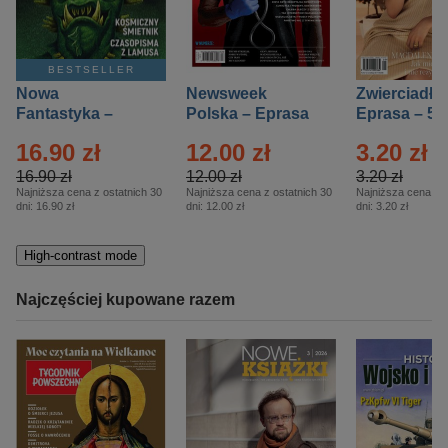
BESTSELLER
Nowa
Newsweek
Zwierciadło
Fantastyka –
Polska – Eprasa
Eprasa – 5/
Eprasa – 5/2026
– 13/2026
16.90 zł
12.00 zł
3.20 zł
16.90 zł
12.00 zł
3.20 zł
Najniższa cena z ostatnich 30
Najniższa cena z ostatnich 30
Najniższa cena z o
dni:
16.90 zł
dni:
12.00 zł
dni:
3.20 zł
High-contrast mode
Najczęściej kupowane razem