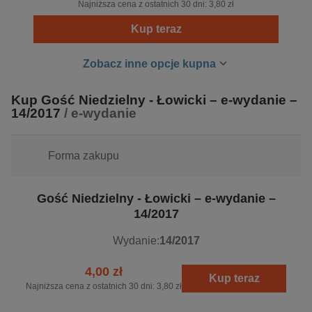
Najniższa cena z ostatnich 30 dni:
3,80 zł
wszystkim na zagadnieniach dotyczących wiary. Na
Kup teraz
otaczającą rzeczywistość społeczną, gospodarczą i
polityczną stara się patrzeć przez pryzmat Ewangelii.
Zobacz inne opcje kupna
W 2007 r. jedna z okładek „Gościa Niedzielnego”
Kup Gość Niedzielny - Łowicki – e-wydanie –
otrzymała prestiżowe wyróżnienie Grand Front,
14/2017
/ e-wydanie
przyznawane przez Izbę Wydawców Prasy. Tygodnik jest
członkiem Izby Wydawców Prasy, Związku Kontroli
Dystrybucji Prasy i Polskich Badań Czytelnictwa.
Forma zakupu
Gość Niedzielny - Łowicki – e-wydanie –
14/2017
Wydanie:
14/2017
4,00 zł
Kup teraz
Najniższa cena z ostatnich 30 dni:
3,80 zł