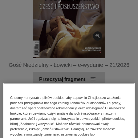
kobiece, lifestyle, kultura
polityka, społeczno-informacyjne
psychologiczne
inne
popularno-naukowe
historia
zdrowie
Gość Niedzielny - Łowicki – e-wydanie – 21/2026
religie
Przeczytaj fragment
Numery archiwalne
Chcemy korzystać z plików cookies, aby zapewnić Ci najlepsze wrażenia
podczas przeglądania naszego katalogu ebooków, audiobooków i e-prasy,
dostarczać spersonalizowane rekomendacje oraz udostępniać Ci najnowsze
Spis treści
funkcje, które rozwijamy dzięki analizie danych i współpracy z naszymi
partnerami. Jeśli zgadzasz się na korzystanie ze wszystkich plików cookies,
kliknij „Zaakceptuj wszystkie”. Możesz również dostosować swoje
preferencje, klikając „Zmień ustawienia”. Pamiętaj, że zawsze możesz
Kupując otrzymujesz format:
PDF
Dostęp online PDF
wycofać swoją zgodę, zmieniając ustawienia cookies lub