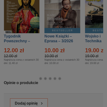
BESTSELLER
BESTSE
Tygodnik
Nowe Książki –
Wojsko i
Powszechny –
Eprasa – 3/2026
Technika
Eprasa – 14/2026
Historia – E
12.00 zł
10.00 zł
19.00 zł
– 2/2026
12.00 zł
10.00 zł
19.00 zł
Najniższa cena z ostatnich 30
Najniższa cena z ostatnich 30
Najniższa cena z o
dni:
11.40 zł
dni:
10.00 zł
dni:
19.00 zł
Ocena:
Opinie o produkcie
Dodaj opinię