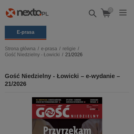
0
Pokaż/schowaj
wyszukiwarkę
E-prasa
Kategorie
Strona główna
e-prasa
religie
Gość Niedzielny - Łowicki
21/2026
Zobacz wszystkie E-prasa
budownictwo, aranżacja wnętrz
Gość Niedzielny - Łowicki – e-wydanie –
biznesowe, branżowe, gospodarka
21/2026
darmowe wydania
dzienniki
edukacja
hobby, sport, rozrywka
komputery, internet, technologie, informatyka