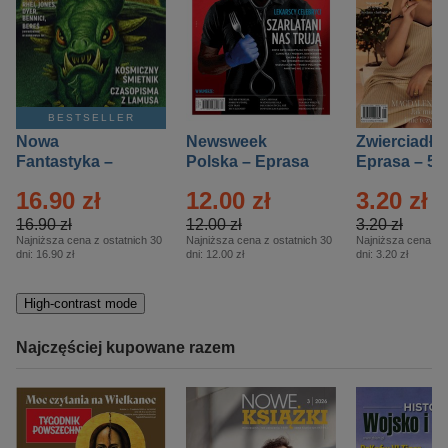
BESTSELLER
Nowa
Newsweek
Zwierciadło
Fantastyka –
Polska – Eprasa
Eprasa – 5/
Eprasa – 5/2026
– 13/2026
16.90 zł
12.00 zł
3.20 zł
16.90 zł
12.00 zł
3.20 zł
Najniższa cena z ostatnich 30
Najniższa cena z ostatnich 30
Najniższa cena z o
dni:
16.90 zł
dni:
12.00 zł
dni:
3.20 zł
High-contrast mode
Najczęściej kupowane razem