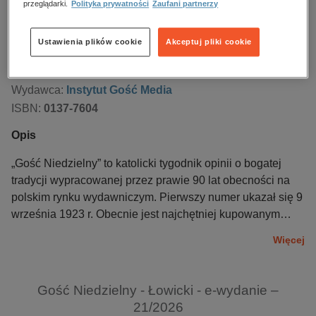
przeglądarki.
Polityka prywatności
Zaufani partnerzy
Numer:
21/2026
Data dostępności:
21.05.2026
Ustawienia plików cookie
Akceptuj pliki cookie
Data wydania:
21.05.2026
Język publikacji:
polski
Wydawca:
Instytut Gość Media
ISBN:
0137-7604
Opis
„Gość Niedzielny” to katolicki tygodnik opinii o bogatej
tradycji wypracowanej przez prawie 90 lat obecności na
polskim rynku wydawniczym. Pierwszy numer ukazał się 9
września 1923 r. Obecnie jest najchętniej kupowanym
czasopismem – zajmuje pierwsze miejsce pod względem
Więcej
sprzedaży wśród tygodników opinii. Jego średnia
sprzedaż za rok 2010 wyniosła 143 tys. egzemplarzy.
W 19 diecezjach Polski wydanie ogólne „Gościa
Gość Niedzielny - Łowicki - e-wydanie –
Niedzielnego” ukazuje się z lokalnymi dodatkami.
21/2026