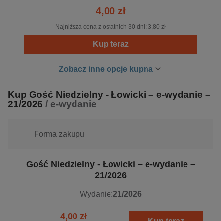
4,00 zł
„Gość Niedzielny” podejmując aktualne tematy z życia
Kościoła, Polski i świata, koncentruje się przede
Najniższa cena z ostatnich 30 dni:
3,80 zł
wszystkim na zagadnieniach dotyczących wiary. Na
Kup teraz
otaczającą rzeczywistość społeczną, gospodarczą i
polityczną stara się patrzeć przez pryzmat Ewangelii.
Zobacz inne opcje kupna
W 2007 r. jedna z okładek „Gościa Niedzielnego”
Kup Gość Niedzielny - Łowicki – e-wydanie –
otrzymała prestiżowe wyróżnienie Grand Front,
21/2026
/ e-wydanie
przyznawane przez Izbę Wydawców Prasy. Tygodnik jest
członkiem Izby Wydawców Prasy, Związku Kontroli
Dystrybucji Prasy i Polskich Badań Czytelnictwa.
Forma zakupu
Gość Niedzielny - Łowicki – e-wydanie –
21/2026
Wydanie:
21/2026
4,00 zł
Kup teraz