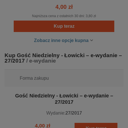
4,00 zł
„Gość Niedzielny” podejmując aktualne tematy z życia
Kościoła, Polski i świata, koncentruje się przede
Najniższa cena z ostatnich 30 dni:
3,80 zł
wszystkim na zagadnieniach dotyczących wiary. Na
Kup teraz
otaczającą rzeczywistość społeczną, gospodarczą i
polityczną stara się patrzeć przez pryzmat Ewangelii.
Zobacz inne opcje kupna
W 2007 r. jedna z okładek „Gościa Niedzielnego”
Kup Gość Niedzielny - Łowicki – e-wydanie –
otrzymała prestiżowe wyróżnienie Grand Front,
27/2017
/ e-wydanie
przyznawane przez Izbę Wydawców Prasy. Tygodnik jest
członkiem Izby Wydawców Prasy, Związku Kontroli
Dystrybucji Prasy i Polskich Badań Czytelnictwa.
Forma zakupu
Gość Niedzielny - Łowicki – e-wydanie –
27/2017
Wydanie:
27/2017
4,00 zł