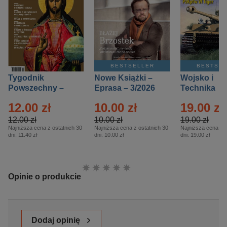
BESTSELLER
BESTSE
Tygodnik
Nowe Książki –
Wojsko i
Powszechny –
Eprasa – 3/2026
Technika
Eprasa – 14/2026
Historia – E
12.00 zł
10.00 zł
19.00 zł
– 2/2026
12.00 zł
10.00 zł
19.00 zł
Najniższa cena z ostatnich 30
Najniższa cena z ostatnich 30
Najniższa cena z o
dni:
11.40 zł
dni:
10.00 zł
dni:
19.00 zł
Ocena:
Opinie o produkcie
Dodaj opinię