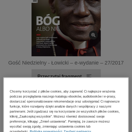
kobiece, lifestyle, kultura
polityka, społeczno-informacyjne
psychologiczne
inne
popularno-naukowe
historia
zdrowie
Gość Niedzielny - Łowicki – e-wydanie – 27/2017
religie
Przeczytaj fragment
Chcemy korzystać z plików cookies, aby zapewnić Ci najlepsze wrażenia
Numery archiwalne
podczas przeglądania naszego katalogu ebooków, audiobooków i e-prasy,
dostarczać spersonalizowane rekomendacje oraz udostępniać Ci najnowsze
funkcje, które rozwijamy dzięki analizie danych i współpracy z naszymi
Spis treści
partnerami. Jeśli zgadzasz się na korzystanie ze wszystkich plików cookies,
kliknij „Zaakceptuj wszystkie”. Możesz również dostosować swoje
preferencje, klikając „Zmień ustawienia”. Pamiętaj, że zawsze możesz
Kupując otrzymujesz format:
PDF
Dostęp online PDF
wycofać swoją zgodę, zmieniając ustawienia cookies lub
przeglądarki.
Polityka prywatności
Zaufani partnerzy