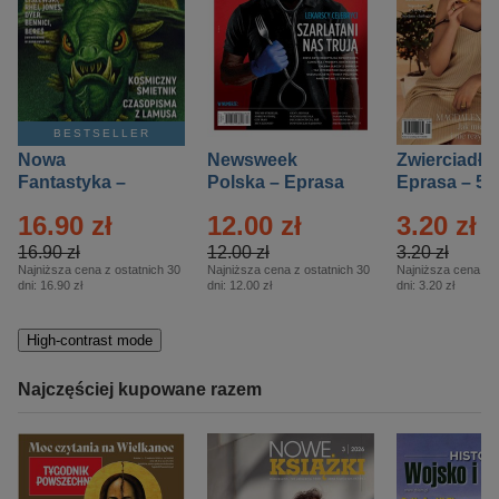
BESTSELLER
Nowa
Newsweek
Zwierciadło
Fantastyka –
Polska – Eprasa
Eprasa – 5/
Eprasa – 5/2026
– 13/2026
16.90 zł
12.00 zł
3.20 zł
16.90 zł
12.00 zł
3.20 zł
Najniższa cena z ostatnich 30
Najniższa cena z ostatnich 30
Najniższa cena z o
dni:
16.90 zł
dni:
12.00 zł
dni:
3.20 zł
High-contrast mode
Najczęściej kupowane razem