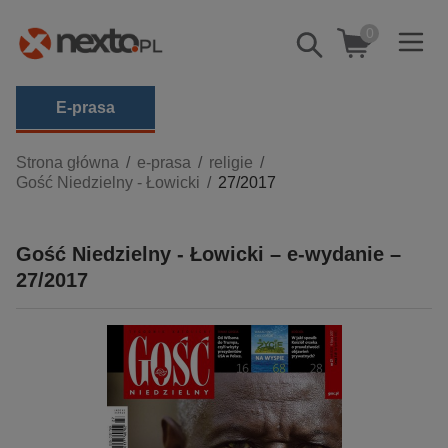
0
Pokaż/schowaj
wyszukiwarkę
E-prasa
Kategorie
Strona główna
e-prasa
religie
Gość Niedzielny - Łowicki
27/2017
Zobacz wszystkie E-prasa
budownictwo, aranżacja wnętrz
Gość Niedzielny - Łowicki – e-wydanie –
biznesowe, branżowe, gospodarka
27/2017
darmowe wydania
dzienniki
edukacja
hobby, sport, rozrywka
komputery, internet, technologie, informatyka