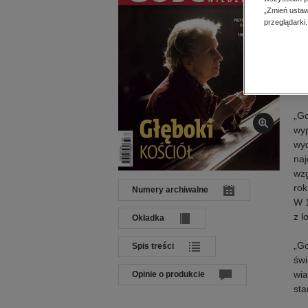
Dat
„Zmień ustaw
Języ
przeglądarki.
Wyd
ISS
Op
„Go
wyp
wyd
naj
wzg
rok
Numery archiwalne
W 1
z l
Okładka
„Go
Spis treści
świ
wia
Opinie o produkcie
sta