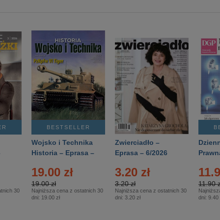
ER
BESTSELLER
B
Wojsko i Technika
Zwierciadło –
Dzienn
6
Historia – Eprasa –
Eprasa – 6/2026
Prawn
2/2026
74/20
19.00 zł
3.20 zł
11.9
19.00 zł
3.20 zł
11.90 z
tnich 30
Najniższa cena z ostatnich 30
Najniższa cena z ostatnich 30
Najniższ
dni:
19.00 zł
dni:
3.20 zł
dni:
9.40 