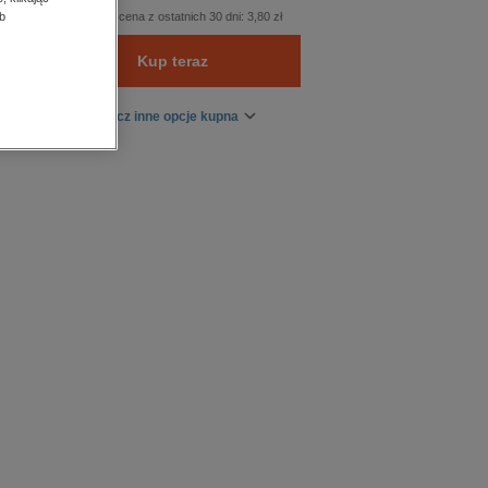
Najniższa cena z ostatnich 30 dni:
3,80 zł
b
Kup teraz
Zobacz inne opcje kupna