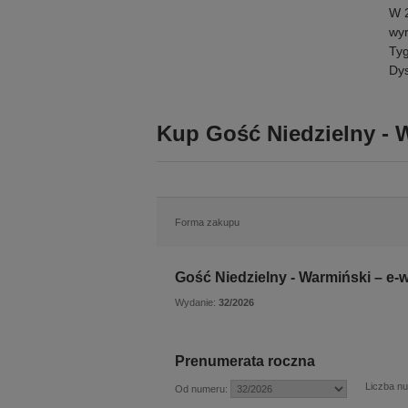
W 2
wyr
Tyg
Dys
Kup Gość Niedzielny - 
Forma zakupu
Gość Niedzielny - Warmiński – e-
Wydanie:
32/2026
Prenumerata roczna
Liczba n
Od numeru: