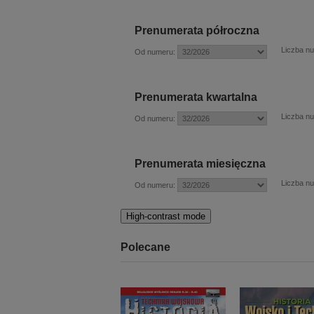
Prenumerata półroczna
Liczba n
Od numeru:
Prenumerata kwartalna
Liczba n
Od numeru:
Prenumerata miesięczna
Liczba n
Od numeru:
High-contrast mode
Polecane