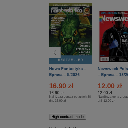
BESTSELLER
BESTSELLER
Deutsch Aktuell –
Nowa Fantastyka –
Newsweek Pols
Eprasa – 2/2026
Eprasa – 5/2026
– Eprasa – 13/2
16.90 zł
12.00 zł
16.90 zł
12.00 zł
Najniższa cena z ostatnich 30
Najniższa cena z osta
dni:
16.90 zł
dni:
12.00 zł
High-contrast mode