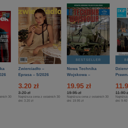
BESTSELLER
B
ka
Zwierciadło –
Nowa Technika
Dzienn
026
Eprasa – 5/2026
Wojskowa –
Prawn
Eprasa – 2/2026
65/20
3.20 zł
19.95 zł
11.9
3.20 zł
19.95 zł
11.90 z
tnich 30
Najniższa cena z ostatnich 30
Najniższa cena z ostatnich 30
Najniższ
dni:
3.20 zł
dni:
19.95 zł
dni:
9.40 