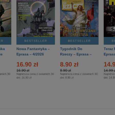
ER
BESTSELLER
BESTSELLER
B
ika
Nowa Fantastyka –
Tygodnik Do
Teraz 
ie
Eprasa – 4/2026
Rzeczy – Eprasa –
Eprasa
rasa
14/2026
16.90 zł
8.90 zł
14.9
16.90 zł
8.90 zł
14.99 z
tnich 30
Najniższa cena z ostatnich 30
Najniższa cena z ostatnich 30
Najniższ
dni:
16.90 zł
dni:
8.90 zł
dni:
14.99