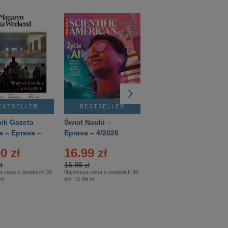
ESTSELLER
BESTSELLER
BESTSELLER
ik Gazeta
Świat Nauki –
Mówią Wieki –
a – Eprasa –
Eprasa – 4/2026
Eprasa – 3/2026
26
0 zł
16.99 zł
12.50 zł
ł
16.99 zł
12.50 zł
a cena z ostatnich 30
Najniższa cena z ostatnich 30
Najniższa cena z ostatnich 30
zł
dni:
16.99 zł
dni:
12.50 zł