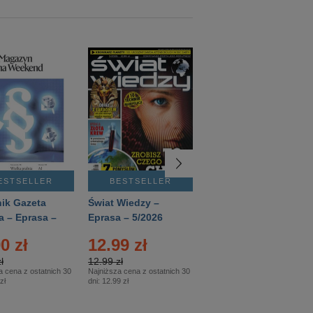
ESTSELLER
BESTSELLER
BESTSELLER
ik Gazeta
Świat Wiedzy –
T3 – Eprasa –
a – Eprasa –
Eprasa – 5/2026
4/2026
26
0 zł
12.99 zł
9.50 zł
ł
12.99 zł
9.50 zł
a cena z ostatnich 30
Najniższa cena z ostatnich 30
Najniższa cena z ostatnich 30
zł
dni:
12.99 zł
dni:
11.90 zł