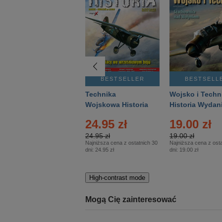
BESTSELLER
BESTSELLER
BESTSELL
Gość Niedzielny -
Technika
Wojsko i Techn
Warszawski –
Wojskowa Historia
Historia Wydan
Eprasa – 14/2026
– Eprasa – 2/2026
Specjalne – Ep
4.00 zł
24.95 zł
19.00 zł
– 2/2026
4.00 zł
24.95 zł
19.00 zł
Najniższa cena z ostatnich 30
Najniższa cena z ostatnich 30
Najniższa cena z osta
dni:
3.80 zł
dni:
24.95 zł
dni:
19.00 zł
High-contrast mode
Mogą Cię zainteresować