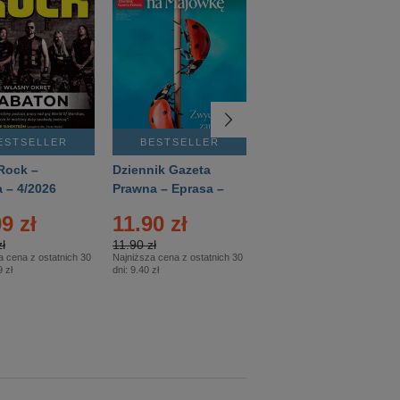
ESTSELLER
BESTSELLER
BESTSELLER
Rock –
Dziennik Gazeta
Świat Wiedzy
 – 4/2026
Prawna – Eprasa –
Historia – Eprasa –
83/2026
2/2026
9 zł
11.90 zł
13.99 zł
ł
11.90 zł
13.99 zł
a cena z ostatnich 30
Najniższa cena z ostatnich 30
Najniższa cena z ostatnich 30
 zł
dni:
9.40 zł
dni:
13.99 zł