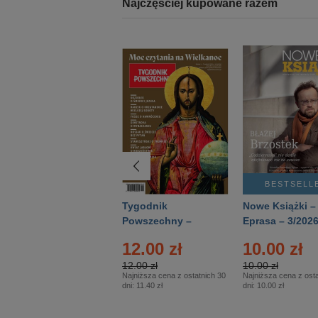
Najczęściej kupowane razem
BESTSELLER
BESTSELL
Technika
Tygodnik
Nowe Książki –
Wojskowa Historia
Powszechny –
Eprasa – 3/202
- Numer specjalny
Eprasa – 14/2026
24.95 zł
12.00 zł
10.00 zł
– Eprasa – 2/2026
24.95 zł
12.00 zł
10.00 zł
Najniższa cena z ostatnich 30
Najniższa cena z ostatnich 30
Najniższa cena z osta
dni:
24.95 zł
dni:
11.40 zł
dni:
10.00 zł