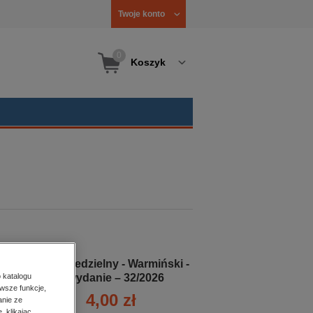
Twoje konto
0
Koszyk
Gość Niedzielny - Warmiński -
e-wydanie – 32/2026
 katalogu
wsze funkcje,
4,00 zł
anie ze
, klikając