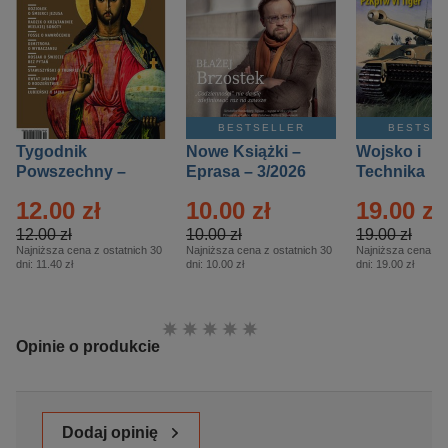
BESTSELLER
BESTSE
Tygodnik
Nowe Książki –
Wojsko i
Powszechny –
Eprasa – 3/2026
Technika
Eprasa – 14/2026
Historia – E
12.00 zł
10.00 zł
19.00 zł
– 2/2026
12.00 zł
10.00 zł
19.00 zł
Najniższa cena z ostatnich 30
Najniższa cena z ostatnich 30
Najniższa cena z o
dni:
11.40 zł
dni:
10.00 zł
dni:
19.00 zł
Ocena:
Opinie o produkcie
Dodaj opinię