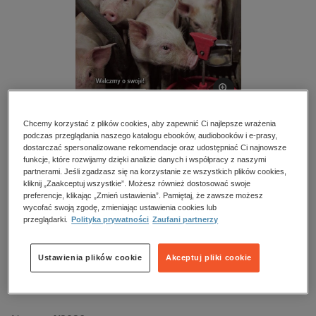
kobiece, lifestyle, kultura
polityka, społeczno-informacyjne
psychologiczne
inne
popularno-naukowe
historia
Chcemy korzystać z plików cookies, aby zapewnić Ci najlepsze wrażenia
podczas przeglądania naszego katalogu ebooków, audiobooków i e-prasy,
zdrowie
dostarczać spersonalizowane rekomendacje oraz udostępniać Ci najnowsze
NOWOŚĆ
religie
funkcje, które rozwijamy dzięki analizie danych i współpracy z naszymi
Hoduj z głową świnie – eprasa – 4/2026
partnerami. Jeśli zgadzasz się na korzystanie ze wszystkich plików cookies,
kliknij „Zaakceptuj wszystkie”. Możesz również dostosować swoje
preferencje, klikając „Zmień ustawienia”. Pamiętaj, że zawsze możesz
Przeczytaj fragment
wycofać swoją zgodę, zmieniając ustawienia cookies lub
przeglądarki.
Polityka prywatności
Zaufani partnerzy
Numery archiwalne
Ustawienia plików cookie
Akceptuj pliki cookie
Kupując otrzymujesz format:
PDF
Dostęp online PDF