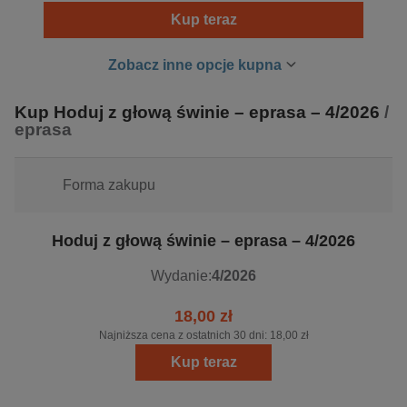
dokładnego przyglądnięcia się konkretnym etapom
Kup teraz
produkcji oraz zapoznania się z indywidualnymi
rozwiązaniami różnych problemów żywieniowych,
Zobacz inne opcje kupna
zdrowotnych i organizacyjnych. Na łamach
Hoduj z głową
świnie
omawiana jest również aktualna sytuacja na rynku
Kup Hoduj z głową świnie – eprasa – 4/2026
/
wieprzowiny. Celem jest zaprezentowanie Czytelnikowi
eprasa
nowoczesnych rozwiązań wykorzystywanych w produkcji
trzody chlewnej oraz przedstawienie aktualnej sytuacji w
branży, w sposób merytoryczny i przede wszystkim
Forma zakupu
praktyczny.
Hoduj z głową świnie – eprasa – 4/2026
Wydanie:
4/2026
18,00 zł
Najniższa cena z ostatnich 30 dni:
18,00 zł
Kup teraz