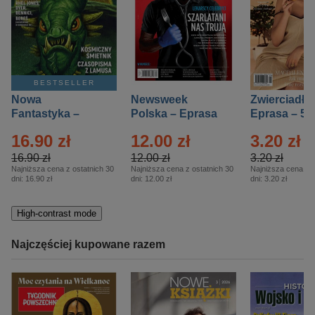
BESTSELLER
Nowa
Newsweek
Zwierciadło
Fantastyka –
Polska – Eprasa
Eprasa – 5/
Eprasa – 5/2026
– 13/2026
16.90 zł
12.00 zł
3.20 zł
16.90 zł
12.00 zł
3.20 zł
Najniższa cena z ostatnich 30
Najniższa cena z ostatnich 30
Najniższa cena z o
dni:
16.90 zł
dni:
12.00 zł
dni:
3.20 zł
High-contrast mode
Najczęściej kupowane razem