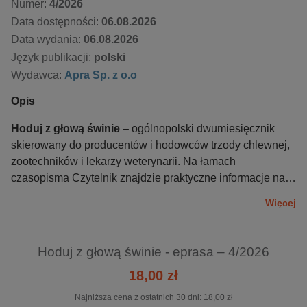
Numer:
4/2026
Data dostępności:
06.08.2026
Data wydania:
06.08.2026
Język publikacji:
polski
Wydawca:
Apra Sp. z o.o
Opis
Hoduj z głową świnie
– ogólnopolski dwumiesięcznik
skierowany do producentów i hodowców trzody chlewnej,
zootechników i lekarzy weterynarii. Na łamach
czasopisma Czytelnik znajdzie praktyczne informacje na
temat żywienia, dobrostanu, zdrowia (przede wszystkim
Więcej
prosiąt, warchlaków, tuczników, loch), hodowli i sposobów
organizacji prowadzenia produkcji wieprzowiny. Magazyn
przedstawia wiedzę, prezentując ją nie tylko w formie
Hoduj z głową świnie - eprasa – 4/2026
artykułów merytorycznych, ale także wywiadów i reportaży
18,00 zł
z gospodarstw prowadzących swoją produkcję w naszym
kraju albo zagranicą. Czytelnik ma dzięki temu możliwość
Najniższa cena z ostatnich 30 dni:
18,00 zł