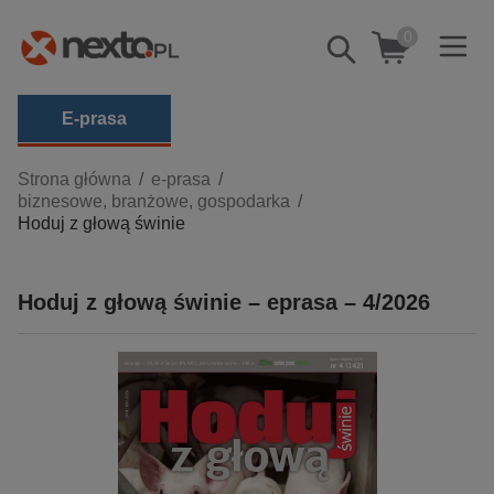
0
Pokaż/schowaj
wyszukiwarkę
E-prasa
Kategorie
Strona główna
e-prasa
biznesowe, branżowe, gospodarka
Zobacz wszystkie E-prasa
Hoduj z głową świnie
budownictwo, aranżacja wnętrz
biznesowe, branżowe, gospodarka
Hoduj z głową świnie – eprasa – 4/2026
darmowe wydania
dzienniki
edukacja
hobby, sport, rozrywka
komputery, internet, technologie, informatyka