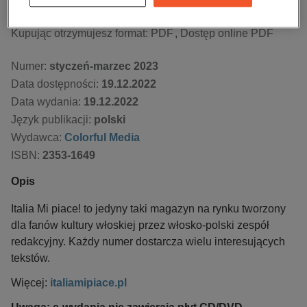
Kupując otrzymujesz format:
PDF
Dostęp online PDF
Numer:
styczeń-marzec 2023
Data dostępności:
19.12.2022
Data wydania:
19.12.2022
Język publikacji:
polski
Wydawca:
Colorful Media
ISBN:
2353-1649
Opis
Italia Mi piace! to jedyny taki magazyn na rynku tworzony
dla fanów kultury włoskiej przez włosko-polski zespół
redakcyjny. Każdy numer dostarcza wielu interesujących
tekstów.
Więcej:
italiamipiace.pl