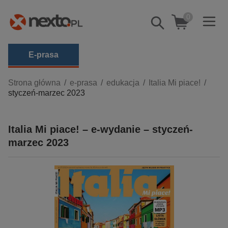
0
Pokaż/schowaj
wyszukiwarkę
E-prasa
Kategorie
Strona główna
e-prasa
edukacja
Italia Mi piace!
styczeń-marzec 2023
Zobacz wszystkie E-prasa
budownictwo, aranżacja wnętrz
Italia Mi piace! – e-wydanie – styczeń-
biznesowe, branżowe, gospodarka
marzec 2023
darmowe wydania
dzienniki
edukacja
hobby, sport, rozrywka
komputery, internet, technologie, informatyka