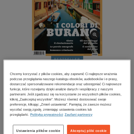
kobiece, lifestyle, kultura
polityka, społeczno-informacyjne
psychologiczne
inne
popularno-naukowe
historia
zdrowie
BESTSELLER
religie
Italia Mi piace! – e-wydanie – styczeń-marzec 2023
Chcemy korzystać z plików cookies, aby zapewnić Ci najlepsze wrażenia
podczas przeglądania naszego katalogu ebooków, audiobooków i e-prasy,
Przeczytaj fragment
dostarczać spersonalizowane rekomendacje oraz udostępniać Ci najnowsze
funkcje, które rozwijamy dzięki analizie danych i współpracy z naszymi
partnerami. Jeśli zgadzasz się na korzystanie ze wszystkich plików cookies,
Numery archiwalne
kliknij „Zaakceptuj wszystkie”. Możesz również dostosować swoje
preferencje, klikając „Zmień ustawienia”. Pamiętaj, że zawsze możesz
wycofać swoją zgodę, zmieniając ustawienia cookies lub
Spis treści
przeglądarki.
Polityka prywatności
Zaufani partnerzy
Ocena:
Ustawienia plików cookie
Akceptuj pliki cookie
Oceń produkt