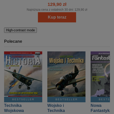
129,90 zł
Najniższa cena z ostatnich 30 dni:
129,90 zł
Kup teraz
High-contrast mode
Polecane
BESTSELLER
BESTSELLER
BESTSE
Technika
Wojsko i
Nowa
Wojskowa
Technika
Fantastyka 