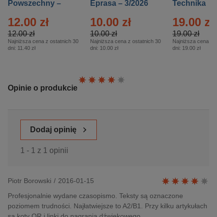
Powszechny –
Eprasa – 3/2026
Technika
Eprasa – 14/2026
Historia – E
12.00 zł
10.00 zł
19.00 zł
– 2/2026
12.00 zł
10.00 zł
19.00 zł
Najniższa cena z ostatnich 30
Najniższa cena z ostatnich 30
Najniższa cena z o
dni:
11.40 zł
dni:
10.00 zł
dni:
19.00 zł
Ocena:
Opinie o produkcie
Dodaj opinię
1 - 1 z 1 opinii
Piotr Borowski
/
2016-01-15
Profesjonalnie wydane czasopismo. Teksty są oznaczone
poziomem trudności. Najłatwiejsze to A2/B1. Przy kilku artykułach
są koty QR i linki do nagrania dźwiękowego.