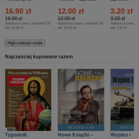
Eprasa – 5/2026
– 13/2026
16.90 zł
12.00 zł
3.20 zł
16.90 zł
12.00 zł
3.20 zł
Najniższa cena z ostatnich 30
Najniższa cena z ostatnich 30
Najniższa cena z o
dni:
16.90 zł
dni:
12.00 zł
dni:
3.20 zł
High-contrast mode
Najczęściej kupowane razem
BESTSELLER
BESTSE
Tygodnik
Nowe Książki –
Wojsko i