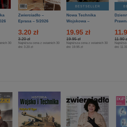
BESTSELLER
B
ka
Zwierciadło –
Nowa Technika
Dzienn
026
Eprasa – 5/2026
Wojskowa –
Prawn
Eprasa – 2/2026
65/20
3.20 zł
19.95 zł
11.9
3.20 zł
19.95 zł
11.90 z
tnich 30
Najniższa cena z ostatnich 30
Najniższa cena z ostatnich 30
Najniższ
dni:
3.20 zł
dni:
19.95 zł
dni:
11.31