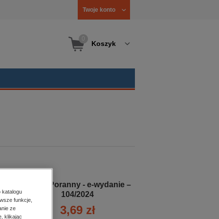
Twoje konto
0
Koszyk
Kurier Poranny - e-wydanie –
 katalogu
104/2024
wsze funkcje,
3,69 zł
anie ze
, klikając