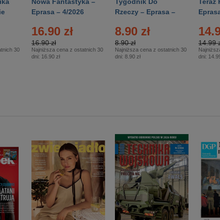
ika
Nowa Fantastyka –
Tygodnik Do
Teraz 
ie
Eprasa – 4/2026
Rzeczy – Eprasa –
Eprasa
rasa
14/2026
16.90 zł
8.90 zł
14.9
16.90 zł
8.90 zł
14.99 z
tnich 30
Najniższa cena z ostatnich 30
Najniższa cena z ostatnich 30
Najniższ
dni:
16.90 zł
dni:
8.90 zł
dni:
14.99