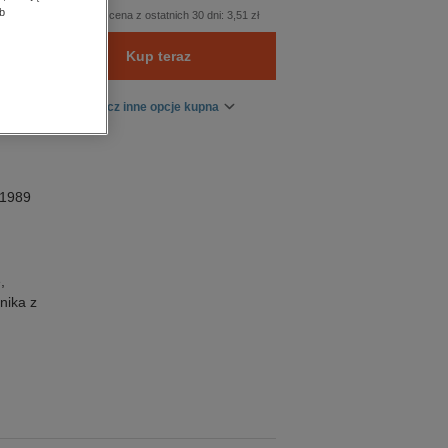
b
Najniższa cena z ostatnich 30 dni:
3,51 zł
Kup teraz
Zobacz inne opcje kupna
 1989
,
nika z