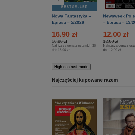
BESTSELLER
BESTSELLER
Deutsch Aktuell –
Nowa Fantastyka –
Newsweek Pols
Eprasa – 2/2026
Eprasa – 5/2026
– Eprasa – 13/2
22.90 zł
16.90 zł
12.00 zł
22.90 zł
16.90 zł
12.00 zł
Najniższa cena z ostatnich 30
Najniższa cena z ostatnich 30
Najniższa cena z osta
dni:
22.90 zł
dni:
16.90 zł
dni:
12.00 zł
High-contrast mode
Najczęściej kupowane razem