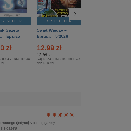
ESTSELLER
BESTSELLER
BESTSELLER
ik Gazeta
Świat Wiedzy –
T3 – Eprasa –
a – Eprasa –
Eprasa – 5/2026
4/2026
26
0 zł
12.99 zł
9.50 zł
ł
12.99 zł
9.50 zł
a cena z ostatnich 30
Najniższa cena z ostatnich 30
Najniższa cena z ostatnich 30
 zł
dni:
12.99 zł
dni:
11.90 zł
orannego (jedynej rzetelnej gazety
 się gazetą!