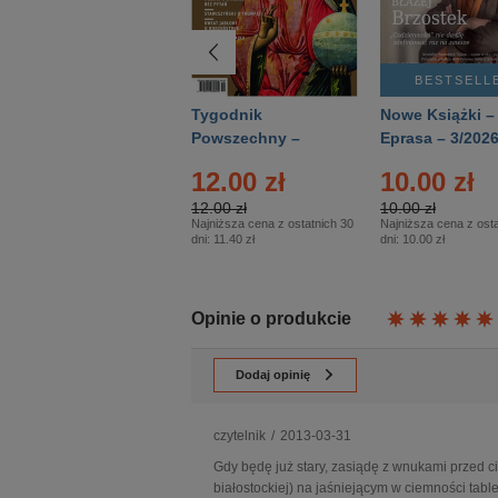
BESTSELLER
BESTSELL
Technika
Tygodnik
Nowe Książki –
Wojskowa Historia
Powszechny –
Eprasa – 3/202
- Numer specjalny
Eprasa – 14/2026
24.95 zł
12.00 zł
10.00 zł
– Eprasa – 2/2026
24.95 zł
12.00 zł
10.00 zł
Najniższa cena z ostatnich 30
Najniższa cena z ostatnich 30
Najniższa cena z osta
dni:
24.95 zł
dni:
11.40 zł
dni:
10.00 zł
Opinie o produkcie
Dodaj opinię
czytelnik
/
2013-03-31
Gdy będę już stary, zasiądę z wnukami przed c
białostockiej) na jaśniejącym w ciemności table