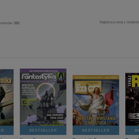
Najniższa cena z ostatnic
numerów:
252
ER
BESTSELLER
BESTSELLER
B