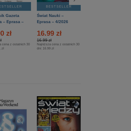
ESTSELLER
BESTSELLER
BESTSELLER
ik Gazeta
Świat Nauki –
Mówią Wieki –
a – Eprasa –
Eprasa – 4/2026
Eprasa – 3/2026
26
0 zł
16.99 zł
12.50 zł
ł
16.99 zł
12.50 zł
a cena z ostatnich 30
Najniższa cena z ostatnich 30
Najniższa cena z ostatnich 30
 zł
dni:
16.99 zł
dni:
12.50 zł