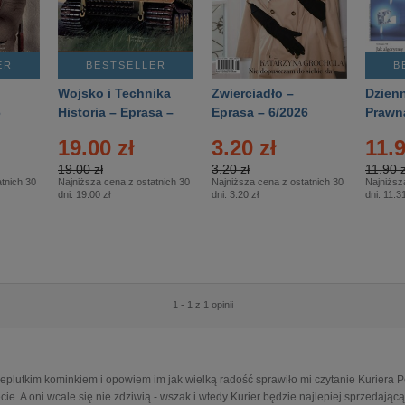
ER
BESTSELLER
B
Wojsko i Technika
Zwierciadło –
Dzienn
6
Historia – Eprasa –
Eprasa – 6/2026
Prawn
2/2026
74/20
19.00 zł
3.20 zł
11.9
19.00 zł
3.20 zł
11.90 z
tnich 30
Najniższa cena z ostatnich 30
Najniższa cena z ostatnich 30
Najniższ
dni:
19.00 zł
dni:
3.20 zł
dni:
11.31
1 - 1 z 1 opinii
ieplutkim kominkiem i opowiem im jak wielką radość sprawiło mi czytanie Kuriera P
cie. A oni wcale się nie zdziwią - wszak i wtedy Kurier będzie najlepiej sprzedającą