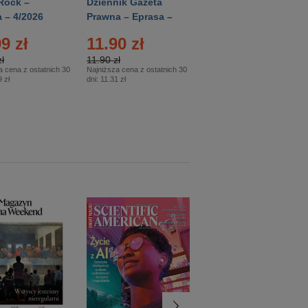
Rock –
Dziennik Gazeta
Świat Wiedzy
 – 4/2026
Prawna – Eprasa –
Historia – Eprasa –
83/2026
2/2026
9 zł
11.90 zł
13.99 zł
ł
11.90 zł
13.99 zł
a cena z ostatnich 30
Najniższa cena z ostatnich 30
Najniższa cena z ostatnich 30
 zł
dni:
11.31 zł
dni:
13.99 zł