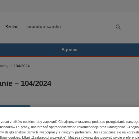
Szukaj
Szukaj
E-prasa
ranny
104/2024
Zobacz wszystkie E-prasa
polityka, społeczno-informacyjne
nie – 104/2024
psychologiczne
inne
popularno-naukowe
historia
BESTSELLER
zdrowie
religie
stać z plików cookies, aby zapewnić Ci najlepsze wrażenia podczas przeglądania naszego
iobooków i e-prasy, dostarczać spersonalizowane rekomendacje oraz udostępniać Ci najno
er:
104/2024
Kupując otrzymujesz format:
amy dzięki analizie danych i współpracy z naszymi partnerami. Jeśli zgadzasz się na korzyst
a dostępności:
29.05.2024
PDF
Dostęp online PDF
lików cookies, kliknij „Zaakceptuj wszystkie”. Możesz również dostosować swoje preferencje