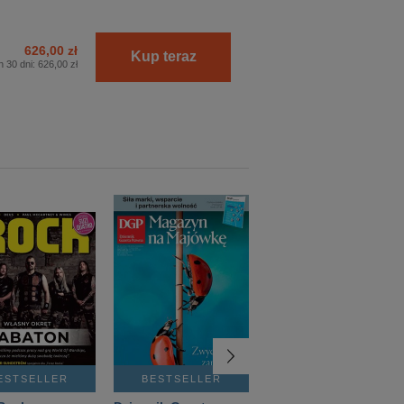
626,00 zł
Kup teraz
h 30 dni:
626,00 zł
ESTSELLER
BESTSELLER
BESTSELLER