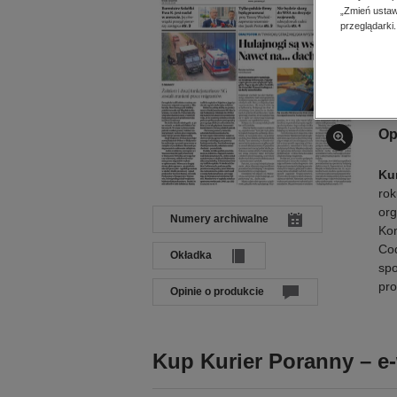
Dat
„Zmień ustaw
Języ
przeglądarki.
Wyd
ISB
Op
Ku
rok
org
Numery archiwalne
Kon
Cod
Okładka
spo
pr
Opinie o produkcie
Kup Kurier Poranny – e