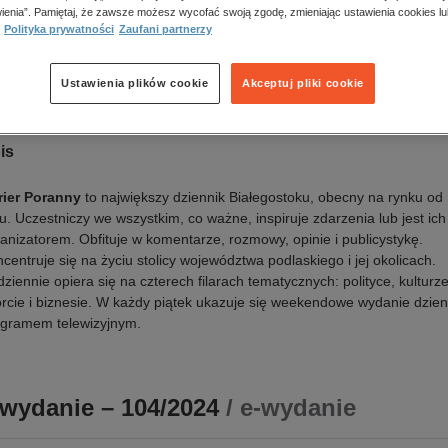
a wydania:
29.05.2024
ienia”. Pamiętaj, że zawsze możesz wycofać swoją zgodę, zmieniając ustawienia cookies lu
k publikacji:
polski
Polityka prywatności
Zaufani partnerzy
awca:
Polska Press
N:
0866-9511
Ustawienia plików cookie
Akceptuj pliki cookie
Oceń produkt
is
rier Poranny
to największy dziennik Białegostoku, obecny na rynku od
u. Uczestniczy we wszystkim, co ważne, inspiruje zdarzenia lub jest ich
anizatorem. Obfituje w komentarze, rozmowy, opinie i publicystykę.
centruje się na życiu stolicy województwa podlaskiego i jej okolicach.
ziennie opiera się na czterech filarach tematycznych: polityce, kulturze
rcie i biznesie. W każdy piątek ukazuje się weekendowe wydanie dzien
ogramem telewizyjnym.
-wydanie – 104/2024
/ e-wydanie