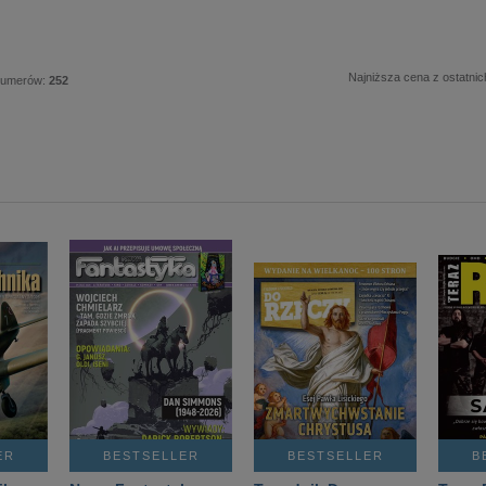
Najniższa cena z ostatnic
numerów:
252
ER
BESTSELLER
BESTSELLER
B