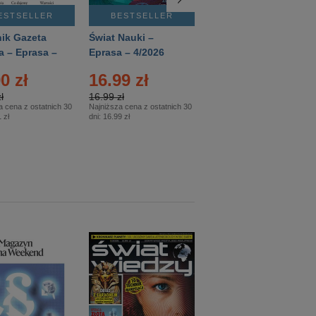
ESTSELLER
BESTSELLER
BESTSELLER
ik Gazeta
Świat Nauki –
Mówią Wieki –
a – Eprasa –
Eprasa – 4/2026
Eprasa – 3/2026
26
0 zł
16.99 zł
12.50 zł
ł
16.99 zł
12.50 zł
a cena z ostatnich 30
Najniższa cena z ostatnich 30
Najniższa cena z ostatnich 30
 zł
dni:
16.99 zł
dni:
12.50 zł