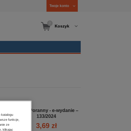
Twoje konto
0
Koszyk
Kurier Poranny - e-wydanie –
 katalogu
133/2024
wsze funkcje,
3,69 zł
anie ze
, klikając