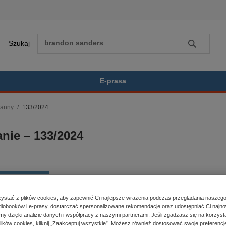
Szukaj
Szukaj
E-prasa
ranny
133/2024
Zobacz wszystkie E-prasa
polityka, społeczno-informacyjne
nie – 133/2024
psychologiczne
inne
popularno-naukowe
historia
BESTSELLER
zdrowie
religie
stać z plików cookies, aby zapewnić Ci najlepsze wrażenia podczas przeglądania naszego
iobooków i e-prasy, dostarczać spersonalizowane rekomendacje oraz udostępniać Ci najno
er:
133/2024
Kupując otrzymujesz format:
amy dzięki analizie danych i współpracy z naszymi partnerami. Jeśli zgadzasz się na korzyst
a dostępności:
10.07.2024
PDF
Dostęp online PDF
lików cookies, kliknij „Zaakceptuj wszystkie”. Możesz również dostosować swoje preferencje