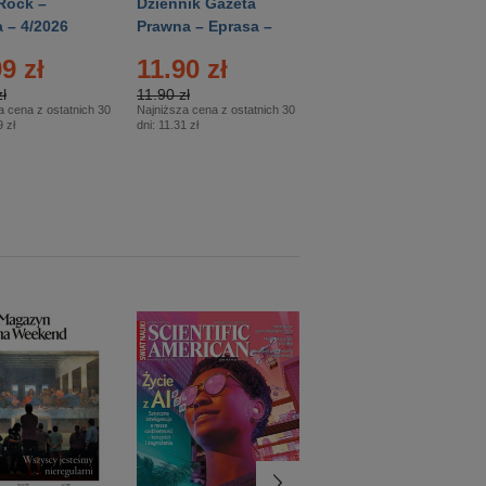
Rock –
Dziennik Gazeta
Świat Wiedzy
 – 4/2026
Prawna – Eprasa –
Historia – Eprasa –
83/2026
2/2026
9 zł
11.90 zł
13.99 zł
ł
11.90 zł
13.99 zł
a cena z ostatnich 30
Najniższa cena z ostatnich 30
Najniższa cena z ostatnich 30
 zł
dni:
11.31 zł
dni:
13.99 zł