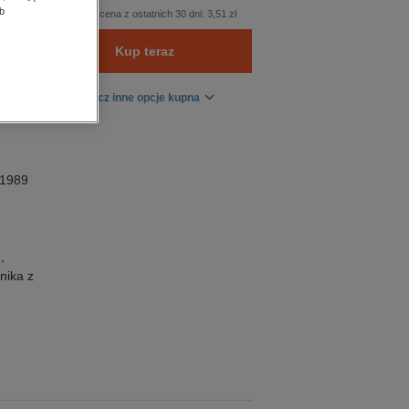
b
Najniższa cena z ostatnich 30 dni:
3,51 zł
Kup teraz
Zobacz inne opcje kupna
 1989
,
nika z