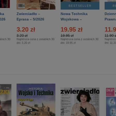
BESTSELLER
B
ka
Zwierciadło –
Nowa Technika
Dzienn
026
Eprasa – 5/2026
Wojskowa –
Prawn
Eprasa – 2/2026
65/20
3.20 zł
19.95 zł
11.9
3.20 zł
19.95 zł
11.90 z
tnich 30
Najniższa cena z ostatnich 30
Najniższa cena z ostatnich 30
Najniższ
dni:
3.20 zł
dni:
19.95 zł
dni:
11.31