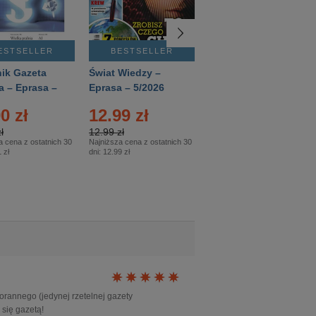
ESTSELLER
BESTSELLER
BESTSELLER
ik Gazeta
Świat Wiedzy –
T3 – Eprasa –
a – Eprasa –
Eprasa – 5/2026
4/2026
26
0 zł
12.99 zł
9.50 zł
ł
12.99 zł
9.50 zł
a cena z ostatnich 30
Najniższa cena z ostatnich 30
Najniższa cena z ostatnich 30
 zł
dni:
12.99 zł
dni:
11.90 zł
orannego (jedynej rzetelnej gazety
 się gazetą!