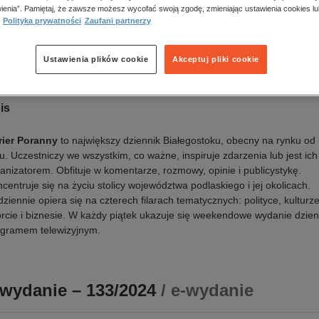
a wydania:
10.07.2024
ienia”. Pamiętaj, że zawsze możesz wycofać swoją zgodę, zmieniając ustawienia cookies lu
k publikacji:
polski
Polityka prywatności
Zaufani partnerzy
awca:
Polska Press
N:
0866-9511
Ustawienia plików cookie
Akceptuj pliki cookie
Oceń produkt
is
rier Poranny
to największy dziennik Białegostoku, obecny na rynku od
u. Uczestniczy we wszystkim, co ważne, inspiruje zdarzenia lub jest ich
anizatorem. Obfituje w komentarze, rozmowy, opinie i publicystykę.
centruje się na życiu stolicy województwa podlaskiego i jej okolicach.
ziennie opiera się na czterech filarach tematycznych: polityce, kulturze
rcie i biznesie. W każdy piątek ukazuje się weekendowe wydanie dzien
ogramem telewizyjnym.
-wydanie – 133/2024
/ e-wydanie