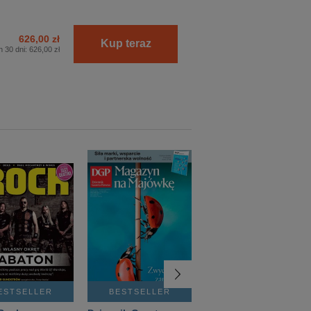
626,00 zł
Kup teraz
h 30 dni:
626,00 zł
ESTSELLER
BESTSELLER
BESTSELLER