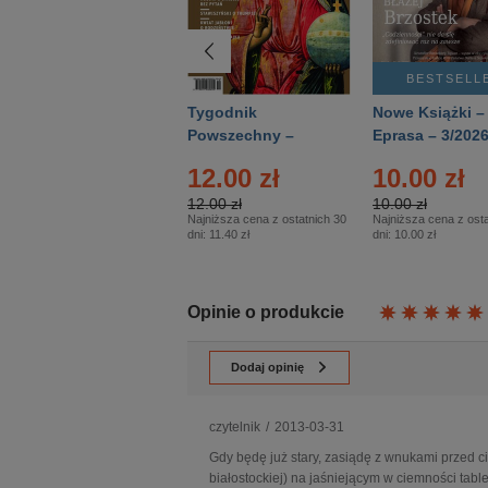
BESTSELLER
BESTSELL
Technika
Tygodnik
Nowe Książki –
Wojskowa Historia
Powszechny –
Eprasa – 3/202
- Numer specjalny
Eprasa – 14/2026
12.00 zł
10.00 zł
– Eprasa – 2/2026
12.00 zł
10.00 zł
Najniższa cena z ostatnich 30
Najniższa cena z osta
dni:
11.40 zł
dni:
10.00 zł
Opinie o produkcie
Dodaj opinię
czytelnik
/
2013-03-31
Gdy będę już stary, zasiądę z wnukami przed c
białostockiej) na jaśniejącym w ciemności table