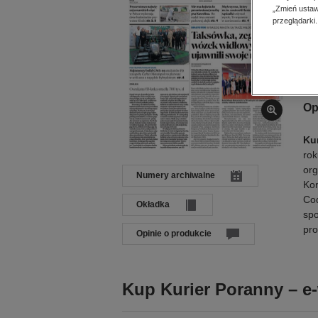
Dat
„Zmień ustaw
Języ
przeglądarki.
Wyd
ISB
Op
Ku
rok
org
Numery archiwalne
Kon
Cod
Okładka
spo
pr
Opinie o produkcie
Kup Kurier Poranny – e