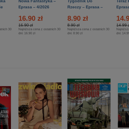
ika
Nowa Fantastyka –
Tygodnik Do
Teraz 
ie
Eprasa – 4/2026
Rzeczy – Eprasa –
Eprasa
rasa
14/2026
16.90 zł
8.90 zł
14.9
16.90 zł
8.90 zł
14.99 z
tnich 30
Najniższa cena z ostatnich 30
Najniższa cena z ostatnich 30
Najniższ
dni:
16.90 zł
dni:
8.90 zł
dni:
14.99