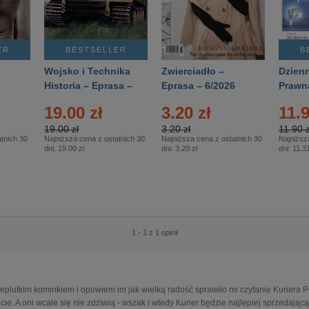
ER
BESTSELLER
B
Wojsko i Technika
Zwierciadło –
Dzienn
6
Historia – Eprasa –
Eprasa – 6/2026
Prawn
2/2026
74/20
19.00 zł
3.20 zł
11.9
19.00 zł
3.20 zł
11.90 z
tnich 30
Najniższa cena z ostatnich 30
Najniższa cena z ostatnich 30
Najniższ
dni:
19.00 zł
dni:
3.20 zł
dni:
11.31
1 - 1 z 1 opinii
ieplutkim kominkiem i opowiem im jak wielką radość sprawiło mi czytanie Kuriera P
cie. A oni wcale się nie zdziwią - wszak i wtedy Kurier będzie najlepiej sprzedającą