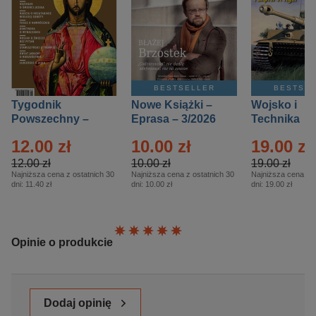
BESTSELLER
BESTSE
Tygodnik
Nowe Książki –
Wojsko i
Powszechny –
Eprasa – 3/2026
Technika
Eprasa – 14/2026
Historia – E
12.00 zł
10.00 zł
19.00 zł
– 2/2026
12.00 zł
10.00 zł
19.00 zł
Najniższa cena z ostatnich 30
Najniższa cena z ostatnich 30
Najniższa cena z o
dni:
11.40 zł
dni:
10.00 zł
dni:
19.00 zł
Ocena:
Opinie o produkcie
Dodaj opinię