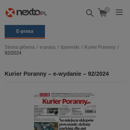
0
Pokaż/schowaj
wyszukiwarkę
E-prasa
Kategorie
Strona główna
e-prasa
dzienniki
Kurier Poranny
92/2024
Zobacz wszystkie E-prasa
budownictwo, aranżacja wnętrz
Kurier Poranny – e-wydanie – 92/2024
biznesowe, branżowe, gospodarka
darmowe wydania
dzienniki
edukacja
hobby, sport, rozrywka
komputery, internet, technologie, informatyka