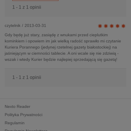
1 - 1 z 1 opinii
czytelnik
/
2013-03-31
Gdy będę już stary, zasiądę z wnukami przed cieplutkim
kominkiem i opowiem im jak wielką radość sprawiło mi czytanie
Kuriera Porannego (jedynej rzetelnej gazety białostockiej) na
jaśniejącym w ciemności tablecie. A oni wcale się nie zdziwią -
wszak i wtedy Kurier będzie najlepiej sprzedającą się gazetą!
1 - 1 z 1 opinii
Nexto Reader
Polityka Prywatności
Regulamin
Regulamin Newslettera