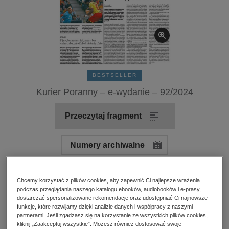
kobiece, lifestyle, kultura
polityka, społeczno-informacyjne
psychologiczne
inne
popularno-naukowe
BESTSELLER
historia
Kurier Poranny – e-wydanie – 92/2024
zdrowie
religie
Przeczytaj fragment
Numery archiwalne
Ocena:
Oceń produkt
Chcemy korzystać z plików cookies, aby zapewnić Ci najlepsze wrażenia
podczas przeglądania naszego katalogu ebooków, audiobooków i e-prasy,
dostarczać spersonalizowane rekomendacje oraz udostępniać Ci najnowsze
Kupując otrzymujesz format:
PDF
Dostęp online PDF
funkcje, które rozwijamy dzięki analizie danych i współpracy z naszymi
partnerami. Jeśli zgadzasz się na korzystanie ze wszystkich plików cookies,
kliknij „Zaakceptuj wszystkie”. Możesz również dostosować swoje
Numer:
92/2024