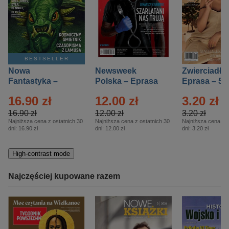
BESTSELLER
Nowa
Newsweek
Zwierciadło
Fantastyka –
Polska – Eprasa
Eprasa – 5/
Eprasa – 5/2026
– 13/2026
16.90 zł
12.00 zł
3.20 zł
16.90 zł
12.00 zł
3.20 zł
Najniższa cena z ostatnich 30
Najniższa cena z ostatnich 30
Najniższa cena z o
dni:
16.90 zł
dni:
12.00 zł
dni:
3.20 zł
High-contrast mode
Najczęściej kupowane razem