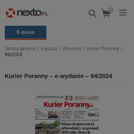
0
Pokaż/schowaj
wyszukiwarkę
E-prasa
Kategorie
Strona główna
e-prasa
dzienniki
Kurier Poranny
94/2024
Zobacz wszystkie E-prasa
budownictwo, aranżacja wnętrz
Kurier Poranny – e-wydanie – 94/2024
biznesowe, branżowe, gospodarka
darmowe wydania
dzienniki
edukacja
hobby, sport, rozrywka
komputery, internet, technologie, informatyka