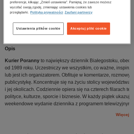
preferencje, klikając „Zmień ustawienia”. Pamiętaj, że zawsze możesz
Data dostępności:
15.05.2024
wycofać swoją zgodę, zmieniając ustawienia cookies lub
przeglądarki.
Polityka prywatności
Zaufani partnerzy
Data wydania:
15.05.2024
Język publikacji:
polski
Ustawienia plików cookie
Akceptuj pliki cookie
Wydawca:
Polska Press
ISBN:
0866-9511
Opis
Kurier Poranny
to największy dziennik Białegostoku, obecn
od 1989 roku. Uczestniczy we wszystkim, co ważne, inspiruj
lub jest ich organizatorem. Obfituje w komentarze, rozmowy, o
publicystykę. Koncentruje się na życiu stolicy województwa 
i jej okolicach. Codziennie opiera się na czterech filarach te
polityce, kulturze, sporcie i biznesie. W każdy piątek ukazuje 
weekendowe wydanie dziennika z programem telewizyjnym.
Więcej