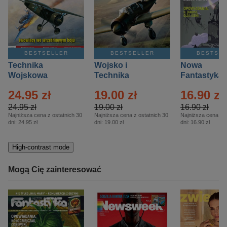
BESTSELLER
BESTSELLER
BESTSE
Technika
Wojsko i
Nowa
Wojskowa
Technika
Fantastyka 
Historia – Eprasa
Historia Wydanie
Eprasa – 4/
24.95 zł
19.00 zł
16.90 zł
– 2/2026
Specjalne –
Eprasa – 2/2026
24.95 zł
19.00 zł
16.90 zł
Najniższa cena z ostatnich 30
Najniższa cena z ostatnich 30
Najniższa cena z o
dni:
24.95 zł
dni:
19.00 zł
dni:
16.90 zł
High-contrast mode
Mogą Cię zainteresować