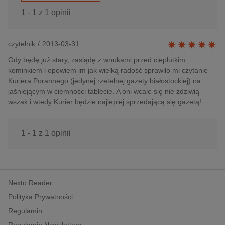
1 - 1 z 1 opinii
czytelnik
/
2013-03-31
Gdy będę już stary, zasiądę z wnukami przed cieplutkim
kominkiem i opowiem im jak wielką radość sprawiło mi czytanie
Kuriera Porannego (jedynej rzetelnej gazety białostockiej) na
jaśniejącym w ciemności tablecie. A oni wcale się nie zdziwią -
wszak i wtedy Kurier będzie najlepiej sprzedającą się gazetą!
1 - 1 z 1 opinii
Nexto Reader
Polityka Prywatności
Regulamin
Regulamin Newslettera