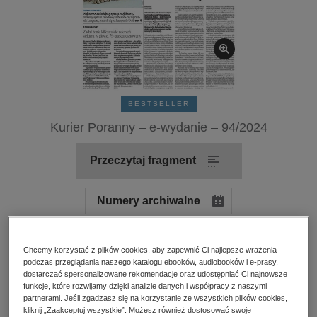
kobiece, lifestyle, kultura
polityka, społeczno-informacyjne
psychologiczne
inne
popularno-naukowe
BESTSELLER
historia
Kurier Poranny – e-wydanie – 94/2024
zdrowie
religie
Przeczytaj fragment
Numery archiwalne
Ocena:
Oceń produkt
Chcemy korzystać z plików cookies, aby zapewnić Ci najlepsze wrażenia
podczas przeglądania naszego katalogu ebooków, audiobooków i e-prasy,
dostarczać spersonalizowane rekomendacje oraz udostępniać Ci najnowsze
Kupując otrzymujesz format:
PDF
Dostęp online PDF
funkcje, które rozwijamy dzięki analizie danych i współpracy z naszymi
partnerami. Jeśli zgadzasz się na korzystanie ze wszystkich plików cookies,
kliknij „Zaakceptuj wszystkie”. Możesz również dostosować swoje
Numer:
94/2024