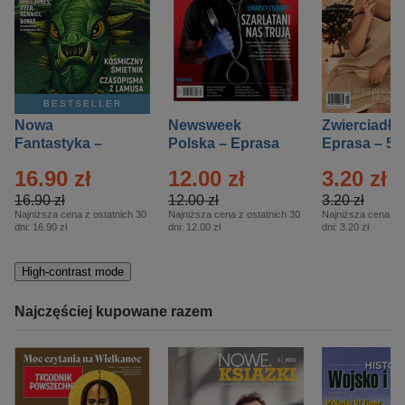
BESTSELLER
Nowa
Newsweek
Zwierciadło
Fantastyka –
Polska – Eprasa
Eprasa – 5/
Eprasa – 5/2026
– 13/2026
16.90 zł
12.00 zł
3.20 zł
16.90 zł
12.00 zł
3.20 zł
Najniższa cena z ostatnich 30
Najniższa cena z ostatnich 30
Najniższa cena z o
dni:
16.90 zł
dni:
12.00 zł
dni:
3.20 zł
High-contrast mode
Najczęściej kupowane razem