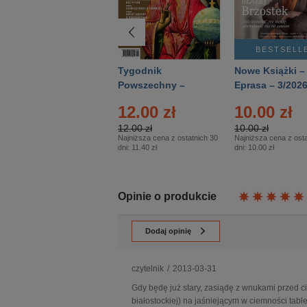
BESTSELLER
BESTSELL
Technika
Tygodnik
Nowe Książki –
Wojskowa Historia
Powszechny –
Eprasa – 3/202
- Numer specjalny
Eprasa – 14/2026
12.00 zł
10.00 zł
– Eprasa – 2/2026
12.00 zł
10.00 zł
Najniższa cena z ostatnich 30
Najniższa cena z osta
dni:
11.40 zł
dni:
10.00 zł
Opinie o produkcie
Dodaj opinię
czytelnik
/
2013-03-31
Gdy będę już stary, zasiądę z wnukami przed c
białostockiej) na jaśniejącym w ciemności table