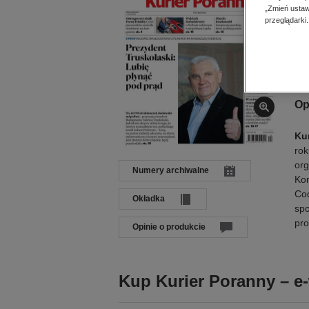
Dat
„Zmień ustaw
Języ
przeglądarki.
Wyd
ISB
Op
Ku
rok
org
Numery archiwalne
Kon
Cod
Okładka
spo
pr
Opinie o produkcie
Kup Kurier Poranny – e