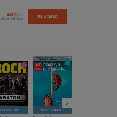
626,00 zł
Kup teraz
h 30 dni:
626,00 zł
ESTSELLER
BESTSELLER
BESTSELLER