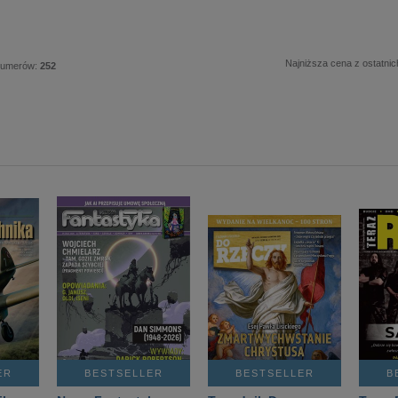
Najniższa cena z ostatnic
numerów:
252
ER
BESTSELLER
BESTSELLER
B