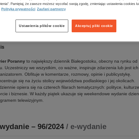
a wydania:
17.05.2024
ienia”. Pamiętaj, że zawsze możesz wycofać swoją zgodę, zmieniając ustawienia cookies lu
k publikacji:
polski
Polityka prywatności
Zaufani partnerzy
awca:
Polska Press
N:
0866-9511
Ustawienia plików cookie
Akceptuj pliki cookie
Oceń produkt
is
rier Poranny
to największy dziennik Białegostoku, obecny na rynku od
u. Uczestniczy we wszystkim, co ważne, inspiruje zdarzenia lub jest ich
anizatorem. Obfituje w komentarze, rozmowy, opinie i publicystykę.
centruje się na życiu stolicy województwa podlaskiego i jej okolicach.
ziennie opiera się na czterech filarach tematycznych: polityce, kulturze
rcie i biznesie. W każdy piątek ukazuje się weekendowe wydanie dzien
ogramem telewizyjnym.
-wydanie – 96/2024
/ e-wydanie