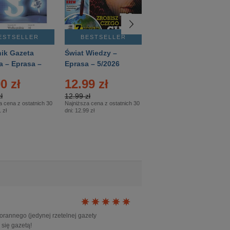
ESTSELLER
BESTSELLER
BESTSELLER
ik Gazeta
Świat Wiedzy –
T3 – Eprasa –
a – Eprasa –
Eprasa – 5/2026
4/2026
26
0 zł
12.99 zł
9.50 zł
ł
12.99 zł
9.50 zł
a cena z ostatnich 30
Najniższa cena z ostatnich 30
Najniższa cena z ostatnich 30
 zł
dni:
12.99 zł
dni:
11.90 zł
orannego (jedynej rzetelnej gazety
 się gazetą!