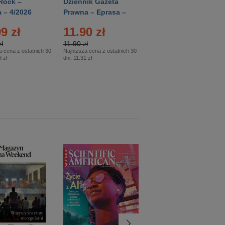
Rock –
Dziennik Gazeta
Świat Wiedzy
 – 4/2026
Prawna – Eprasa –
Historia – Eprasa –
83/2026
2/2026
9 zł
11.90 zł
13.99 zł
ł
11.90 zł
13.99 zł
a cena z ostatnich 30
Najniższa cena z ostatnich 30
Najniższa cena z ostatnich 30
 zł
dni:
11.31 zł
dni:
13.99 zł