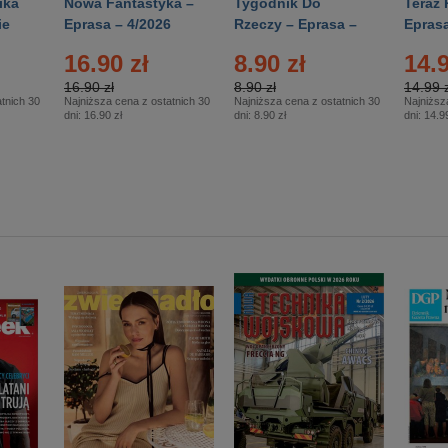
ika
Nowa Fantastyka –
Tygodnik Do
Teraz 
ie
Eprasa – 4/2026
Rzeczy – Eprasa –
Eprasa
rasa
14/2026
16.90 zł
8.90 zł
14.9
16.90 zł
8.90 zł
14.99 z
tnich 30
Najniższa cena z ostatnich 30
Najniższa cena z ostatnich 30
Najniższ
dni:
16.90 zł
dni:
8.90 zł
dni:
14.99