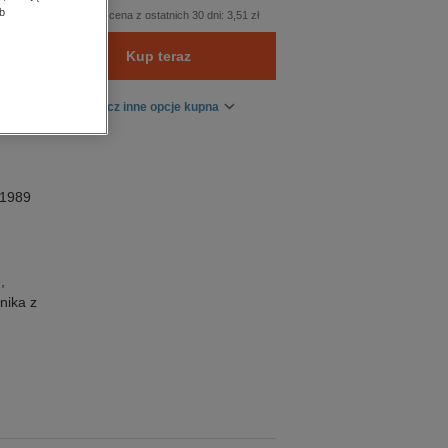
b
Najniższa cena z ostatnich 30 dni:
3,51 zł
Kup teraz
Zobacz inne opcje kupna
 1989
,
nika z