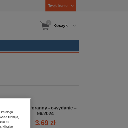
Twoje konto
0
Koszyk
Kurier Poranny - e-wydanie –
 katalogu
96/2024
wsze funkcje,
3,69 zł
anie ze
, klikając