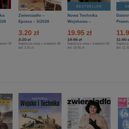
BESTSELLER
B
ka
Zwierciadło –
Nowa Technika
Dzienn
026
Eprasa – 5/2026
Wojskowa –
Prawn
Eprasa – 2/2026
65/20
3.20 zł
19.95 zł
11.9
3.20 zł
19.95 zł
11.90 z
tnich 30
Najniższa cena z ostatnich 30
Najniższa cena z ostatnich 30
Najniższ
dni:
3.20 zł
dni:
19.95 zł
dni:
11.31