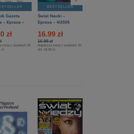
ESTSELLER
BESTSELLER
BESTSELLER
ik Gazeta
Świat Nauki –
Mówią Wieki –
a – Eprasa –
Eprasa – 4/2026
Eprasa – 3/2026
26
0 zł
16.99 zł
12.50 zł
ł
16.99 zł
12.50 zł
a cena z ostatnich 30
Najniższa cena z ostatnich 30
Najniższa cena z ostatnich 30
 zł
dni:
16.99 zł
dni:
12.50 zł