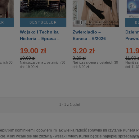
ER
BESTSELLER
B
Wojsko i Technika
Zwierciadło –
Dzienn
6
Historia – Eprasa –
Eprasa – 6/2026
Prawn
2/2026
74/20
19.00 zł
3.20 zł
11.9
19.00 zł
3.20 zł
11.90 z
tnich 30
Najniższa cena z ostatnich 30
Najniższa cena z ostatnich 30
Najniższ
dni:
19.00 zł
dni:
3.20 zł
dni:
11.31
1 - 1 z 1 opinii
ieplutkim kominkiem i opowiem im jak wielką radość sprawiło mi czytanie Kuriera P
cie. A oni wcale się nie zdziwią - wszak i wtedy Kurier będzie najlepiej sprzedającą