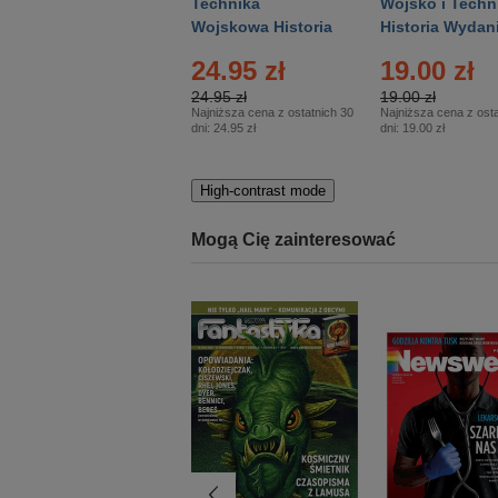
Gość Niedzielny -
Technika
Wojsko i Techn
Warszawski –
Wojskowa Historia
Historia Wydan
Eprasa – 14/2026
– Eprasa – 2/2026
Specjalne – Ep
24.95 zł
19.00 zł
– 2/2026
24.95 zł
19.00 zł
Najniższa cena z ostatnich 30
Najniższa cena z osta
dni:
24.95 zł
dni:
19.00 zł
High-contrast mode
Mogą Cię zainteresować