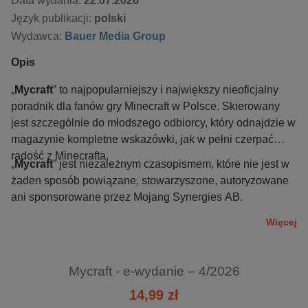
Data wydania:
22.07.2026
Język publikacji:
polski
Wydawca:
Bauer Media Group
Opis
„
Mycraft
” to najpopularniejszy i największy nieoficjalny
poradnik dla fanów gry Minecraft w Polsce. Skierowany
jest szczególnie do młodszego odbiorcy, który odnajdzie w
magazynie kompletne wskazówki, jak w pełni czerpać
radość z Minecrafta.
„
Mycraft
” jest niezależnym czasopismem, które nie jest w
żaden sposób powiązane, stowarzyszone, autoryzowane
ani sponsorowane przez Mojang Synergies AB.
Więcej
Mycraft - e-wydanie – 4/2026
14,99 zł