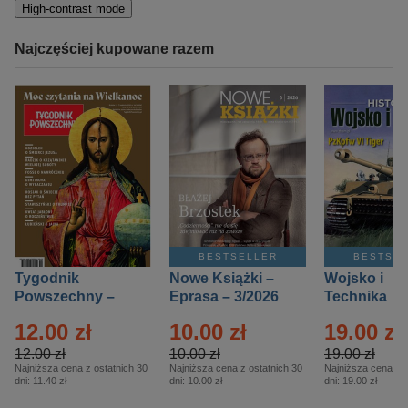
High-contrast mode
Najczęściej kupowane razem
BESTSELLER
BESTSE
Tygodnik
Nowe Książki –
Wojsko i
Powszechny –
Eprasa – 3/2026
Technika
Eprasa – 14/2026
Historia – E
12.00 zł
10.00 zł
19.00 zł
– 2/2026
12.00 zł
10.00 zł
19.00 zł
Najniższa cena z ostatnich 30
Najniższa cena z ostatnich 30
Najniższa cena z o
dni:
11.40 zł
dni:
10.00 zł
dni:
19.00 zł