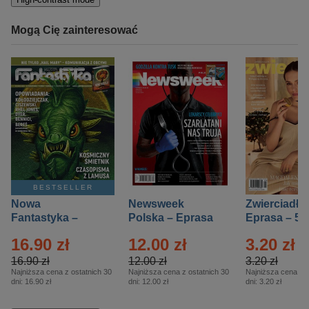
Mogą Cię zainteresować
BESTSELLER
Nowa
Newsweek
Zwierciadło
Fantastyka –
Polska – Eprasa
Eprasa – 5/
Eprasa – 5/2026
– 13/2026
16.90 zł
12.00 zł
3.20 zł
16.90 zł
12.00 zł
3.20 zł
Najniższa cena z ostatnich 30
Najniższa cena z ostatnich 30
Najniższa cena z o
dni:
16.90 zł
dni:
12.00 zł
dni:
3.20 zł