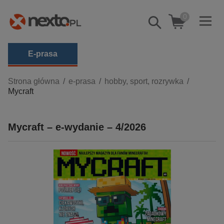
0
Pokaż/schowaj
wyszukiwarkę
E-prasa
Kategorie
Strona główna
e-prasa
hobby, sport, rozrywka
Mycraft
Zobacz wszystkie E-prasa
budownictwo, aranżacja wnętrz
Mycraft – e-wydanie – 4/2026
biznesowe, branżowe, gospodarka
darmowe wydania
dzienniki
edukacja
hobby, sport, rozrywka
komputery, internet, technologie, informatyka