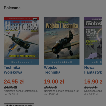
Polecane
BESTSELLER
BESTSELLER
BESTSE
Technika
Wojsko i
Nowa
Wojskowa
Technika
Fantastyka 
Historia – Eprasa
Historia Wydanie
Eprasa – 4/
24.95 zł
19.00 zł
16.90 zł
– 2/2026
Specjalne –
Eprasa – 2/2026
24.95 zł
19.00 zł
16.90 zł
Najniższa cena z ostatnich 30
Najniższa cena z ostatnich 30
Najniższa cena z o
dni:
24.95 zł
dni:
19.00 zł
dni:
16.90 zł
High-contrast mode