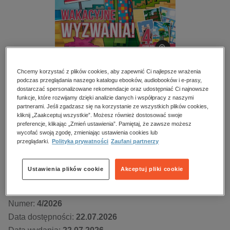
kobiece, lifestyle, kultura
polityka, społeczno-informacyjne
psychologiczne
inne
popularno-naukowe
Chcemy korzystać z plików cookies, aby zapewnić Ci najlepsze wrażenia
podczas przeglądania naszego katalogu ebooków, audiobooków i e-prasy,
historia
dostarczać spersonalizowane rekomendacje oraz udostępniać Ci najnowsze
Mycraft – e-wydanie – 4/2026
funkcje, które rozwijamy dzięki analizie danych i współpracy z naszymi
zdrowie
partnerami. Jeśli zgadzasz się na korzystanie ze wszystkich plików cookies,
religie
kliknij „Zaakceptuj wszystkie”. Możesz również dostosować swoje
Przeczytaj fragment
preferencje, klikając „Zmień ustawienia”. Pamiętaj, że zawsze możesz
wycofać swoją zgodę, zmieniając ustawienia cookies lub
przeglądarki.
Polityka prywatności
Zaufani partnerzy
Numery archiwalne
Ustawienia plików cookie
Akceptuj pliki cookie
Kupując otrzymujesz format:
PDF
Dostęp online PDF
Numer:
4/2026
Data dostępności:
22.07.2026