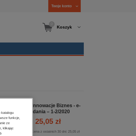
Twoje konto
0
Koszyk
Nauka Innowacje Biznes - e-
wydania – 1-2/2020
 katalogu
wsze funkcje,
25,05 zł
anie ze
, klikając
Najniższa cena z ostatnich 30 dni:
25,05 zł
b