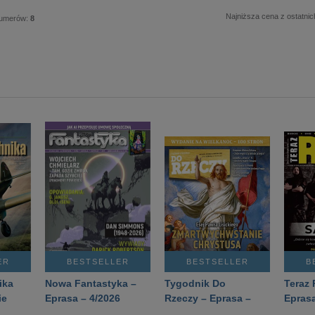
Najniższa cena z ostatnic
numerów:
8
ER
BESTSELLER
BESTSELLER
B
ika
Nowa Fantastyka –
Tygodnik Do
Teraz 
ie
Eprasa – 4/2026
Rzeczy – Eprasa –
Eprasa
rasa
14/2026