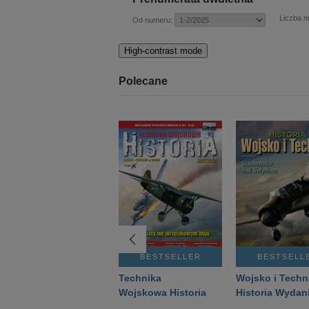
Liczba 
Od numeru:
High-contrast mode
Polecane
BESTSELLER
BESTSELLER
BESTSELL
Gość Niedzielny -
Technika
Wojsko i Techn
Warszawski –
Wojskowa Historia
Historia Wydan
Eprasa – 14/2026
– Eprasa – 2/2026
Specjalne – Ep