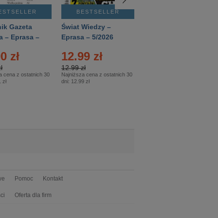
ESTSELLER
BESTSELLER
BESTSELLER
ik Gazeta
Świat Wiedzy –
T3 – Eprasa –
a – Eprasa –
Eprasa – 5/2026
4/2026
26
0 zł
12.99 zł
9.50 zł
ł
12.99 zł
9.50 zł
a cena z ostatnich 30
Najniższa cena z ostatnich 30
Najniższa cena z ostatnich 30
 zł
dni:
12.99 zł
dni:
11.90 zł
we
Pomoc
Kontakt
ci
Oferta dla firm