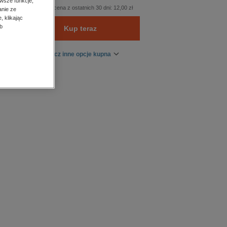
wsze funkcje,
Najniższa cena z ostatnich 30 dni:
12,00 zł
anie ze
, klikając
b
Kup teraz
Zobacz inne opcje kupna