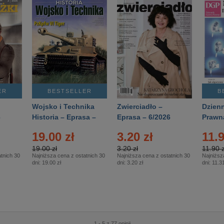
ER
BESTSELLER
B
Wojsko i Technika
Zwierciadło –
Dzienn
6
Historia – Eprasa –
Eprasa – 6/2026
Prawn
2/2026
74/20
19.00 zł
3.20 zł
11.9
19.00 zł
3.20 zł
11.90 z
tnich 30
Najniższa cena z ostatnich 30
Najniższa cena z ostatnich 30
Najniższ
dni:
19.00 zł
dni:
3.20 zł
dni:
11.31
1 - 5 z 77 opinii