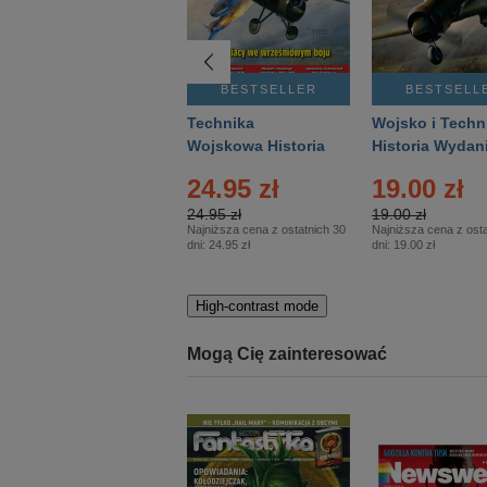
BESTSELLER
BESTSELLER
BESTSELL
Gość Niedzielny -
Technika
Wojsko i Techn
Warszawski –
Wojskowa Historia
Historia Wydan
Eprasa – 14/2026
– Eprasa – 2/2026
Specjalne – Ep
24.95 zł
19.00 zł
– 2/2026
24.95 zł
19.00 zł
Najniższa cena z ostatnich 30
Najniższa cena z osta
dni:
24.95 zł
dni:
19.00 zł
High-contrast mode
Mogą Cię zainteresować