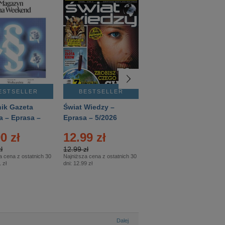
ESTSELLER
BESTSELLER
BESTSELLER
ik Gazeta
Świat Wiedzy –
T3 – Eprasa –
a – Eprasa –
Eprasa – 5/2026
4/2026
26
0 zł
12.99 zł
9.50 zł
ł
12.99 zł
9.50 zł
a cena z ostatnich 30
Najniższa cena z ostatnich 30
Najniższa cena z ostatnich 30
 zł
dni:
12.99 zł
dni:
11.90 zł
Dalej