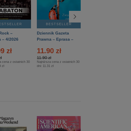
ESTSELLER
BESTSELLER
BESTSELLER
Rock –
Dziennik Gazeta
Świat Wiedzy
 – 4/2026
Prawna – Eprasa –
Historia – Eprasa –
83/2026
2/2026
9 zł
11.90 zł
13.99 zł
ł
11.90 zł
13.99 zł
a cena z ostatnich 30
Najniższa cena z ostatnich 30
Najniższa cena z ostatnich 30
 zł
dni:
11.31 zł
dni:
13.99 zł