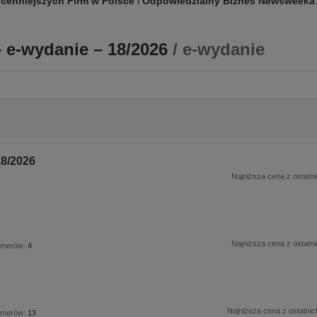
jcenniejszych Firm w Polsce
i
Odpowiedzialny Biznes Newsweeka
e-wydanie – 18/2026
/ e-wydanie
18/2026
Najniższa cena z ostatni
Najniższa cena z ostatni
umerów:
4
Najniższa cena z ostatnic
umerów:
13