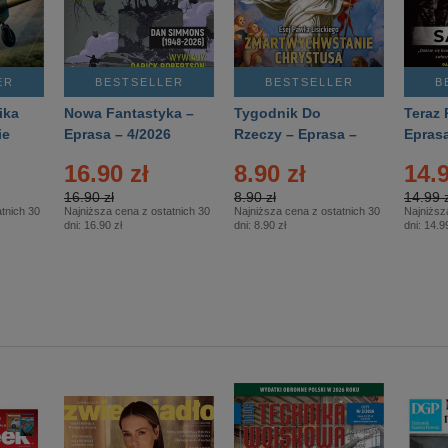
ER
BESTSELLER
BESTSELLER
B
ika
Nowa Fantastyka –
Tygodnik Do
Teraz 
ie
Eprasa – 4/2026
Rzeczy – Eprasa –
Eprasa
rasa
14/2026
16.90 zł
8.90 zł
14.9
16.90 zł
8.90 zł
14.99 z
tnich 30
Najniższa cena z ostatnich 30
Najniższa cena z ostatnich 30
Najniższ
dni:
16.90 zł
dni:
8.90 zł
dni:
14.99