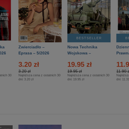
BESTSELLER
B
ka
Zwierciadło –
Nowa Technika
Dzienn
026
Eprasa – 5/2026
Wojskowa –
Prawn
Eprasa – 2/2026
65/20
3.20 zł
19.95 zł
11.9
3.20 zł
19.95 zł
11.90 z
tnich 30
Najniższa cena z ostatnich 30
Najniższa cena z ostatnich 30
Najniższ
dni:
3.20 zł
dni:
19.95 zł
dni:
11.31