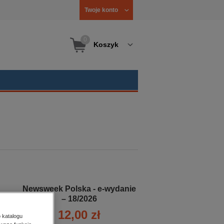
Twoje konto
0
Koszyk
Newsweek Polska - e-wydanie
– 18/2026
12,00 zł
 katalogu