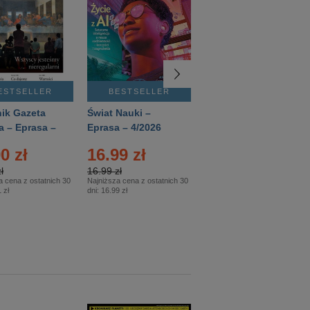
ESTSELLER
BESTSELLER
BESTSELLER
ik Gazeta
Świat Nauki –
Mówią Wieki –
a – Eprasa –
Eprasa – 4/2026
Eprasa – 3/2026
26
0 zł
16.99 zł
12.50 zł
ł
16.99 zł
12.50 zł
a cena z ostatnich 30
Najniższa cena z ostatnich 30
Najniższa cena z ostatnich 30
 zł
dni:
16.99 zł
dni:
12.50 zł