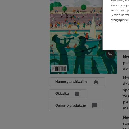
ebooków, aud
Dat
które rozwij
Języ
wszystkich p
Wyd
„Zmień ustaw
przeglądarki.
ISB
Op
Ne
pol
akt
New
Numery archiwalne
dzi
spo
Okładka
zaj
pie
Opinie o produkcie
mag
Ne
ran