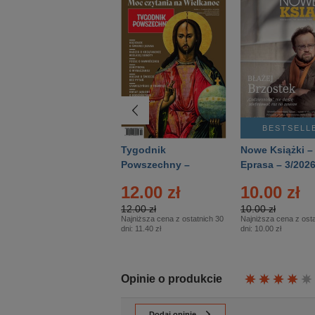
BESTSELLER
BESTSELL
Technika
Tygodnik
Nowe Książki –
Wojskowa Historia
Powszechny –
Eprasa – 3/202
- Numer specjalny
Eprasa – 14/2026
12.00 zł
10.00 zł
– Eprasa – 2/2026
12.00 zł
10.00 zł
Najniższa cena z ostatnich 30
Najniższa cena z osta
dni:
11.40 zł
dni:
10.00 zł
Opinie o produkcie
Dodaj opinię