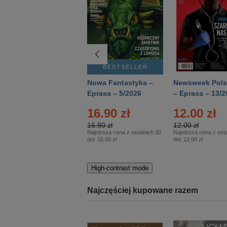
BESTSELLER
BESTSELLER
Deutsch Aktuell –
Nowa Fantastyka –
Newsweek Pols
Eprasa – 2/2026
Eprasa – 5/2026
– Eprasa – 13/2
16.90 zł
12.00 zł
16.90 zł
12.00 zł
Najniższa cena z ostatnich 30
Najniższa cena z osta
dni:
16.90 zł
dni:
12.00 zł
High-contrast mode
Najczęściej kupowane razem