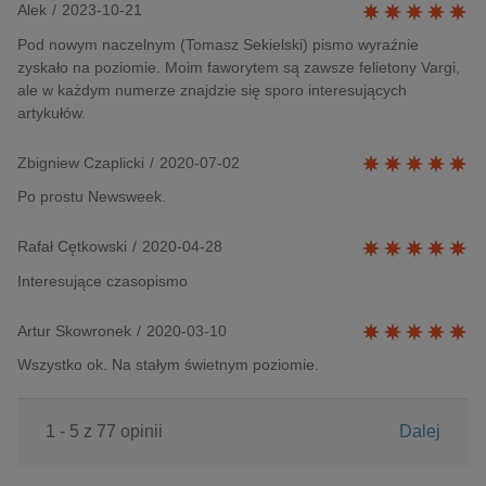
Alek
/
2023-10-21
Pod nowym naczelnym (Tomasz Sekielski) pismo wyraźnie
zyskało na poziomie. Moim faworytem są zawsze felietony Vargi,
ale w każdym numerze znajdzie się sporo interesujących
artykułów.
Zbigniew Czaplicki
/
2020-07-02
Po prostu Newsweek.
Rafał Cętkowski
/
2020-04-28
Interesujące czasopismo
Artur Skowronek
/
2020-03-10
Wszystko ok. Na stałym świetnym poziomie.
1 - 5 z 77 opinii
Dalej