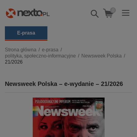
0
Pokaż/schowaj
wyszukiwarkę
E-prasa
Kategorie
Strona główna
e-prasa
polityka, społeczno-informacyjne
Newsweek Polska
Zobacz wszystkie E-prasa
21/2026
budownictwo, aranżacja wnętrz
biznesowe, branżowe, gospodarka
Newsweek Polska – e-wydanie – 21/2026
darmowe wydania
dzienniki
edukacja
hobby, sport, rozrywka
komputery, internet, technologie, informatyka