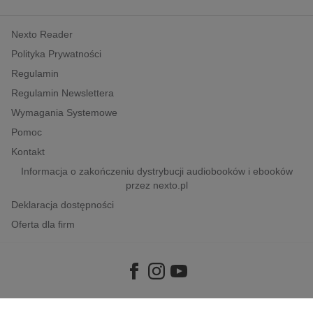
Nexto Reader
Polityka Prywatności
Regulamin
Regulamin Newslettera
Wymagania Systemowe
Pomoc
Kontakt
Informacja o zakończeniu dystrybucji audiobooków i ebooków
przez nexto.pl
Deklaracja dostępności
Oferta dla firm
Copyright © 2026
e-Kiosk S.A.