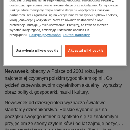
podczas przeglądania naszego katalogu ebooków, audiobooków i e-prasy,
dostarczać spersonalizowane rekomendacje oraz udostępniać Ci najnowsze
Numer:
21/2026
funkcje, które rozwijamy dzięki analizie danych i współpracy z naszymi
partnerami. Jeśli zgadzasz się na korzystanie ze wszystkich plików cookies,
Data dostępności:
17.05.2026
kliknij „Zaakceptuj wszystkie”. Możesz również dostosować swoje
preferencje, klikając „Zmień ustawienia”. Pamiętaj, że zawsze możesz
Data wydania:
18.05.2026
wycofać swoją zgodę, zmieniając ustawienia cookies lub
Język publikacji:
polski
przeglądarki.
Polityka prywatności
Zaufani partnerzy
Wydawca:
RASP
ISBN:
1642-5685
Ustawienia plików cookie
Akceptuj pliki cookie
Opis
Newsweek
, obecny w Polsce od 2001 roku, jest
najchętniej czytanym polskim tygodnikiem opinii. Co
tydzień zapewnia swoim czytelnikom aktualny i wyrazisty
obraz polityki, gospodarki, nauki i kultury.
Newsweek od dziesięcioleci wyznacza światowe
standardy dziennikarstwa. Polskie wydanie już na
początku swojego istnienia spotkało się ze znakomitym
przyjęciem ze strony czytelników i od lat zajmuje pozycję