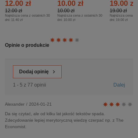
12.00 zł
10.00 zł
19.00 zł
– 2/2026
12.00 zł
10.00 zł
19.00 zł
Najniższa cena z ostatnich 30
Najniższa cena z ostatnich 30
Najniższa cena z o
dni:
11.40 zł
dni:
10.00 zł
dni:
19.00 zł
Ocena:
Opinie o produkcie
Dodaj opinię
1 - 5 z 77 opinii
Dalej
Alexander
/
2024-01-21
Da się czytać, ale od kilku lat jakość tekstów spada.
Zdecydowanie lepiej merytoryczną wiedzę czerpać np. z The
Economist.