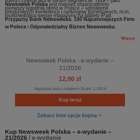
lidera czytelnictwa w swoim segmencie. Tytuł – jako
Newsweek Polska
jest również organizatorem
pierwszy tygodnik opinii w Polsce – udostępnił
prestiżowych konferencji i rankingów biznesowych, m.in.
multimedialną wersję magazynu na tablety iPad.
Przyjazny Bank Newsweeka
,
100 Najcenniejszych Firm
w Polsce
i
Odpowiedzialny Biznes Newsweeka
.
Więcej
Newsweek Polska - e-wydanie –
21/2026
12,00 zł
Najniższa cena z ostatnich 30 dni:
12,00 zł
Kup teraz
Zobacz inne opcje kupna
Kup Newsweek Polska – e-wydanie –
21/2026
/ e-wydanie