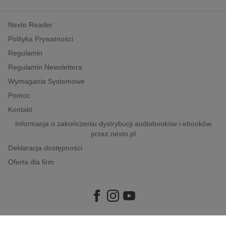
Nexto Reader
Polityka Prywatności
Regulamin
Regulamin Newslettera
Wymagania Systemowe
Pomoc
Kontakt
Informacja o zakończeniu dystrybucji audiobooków i ebooków
przez nexto.pl
Deklaracja dostępności
Oferta dla firm
Copyright © 2026
e-Kiosk S.A.