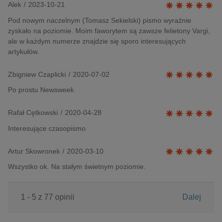
Alek
/
2023-10-21
Pod nowym naczelnym (Tomasz Sekielski) pismo wyraźnie
zyskało na poziomie. Moim faworytem są zawsze felietony Vargi,
ale w każdym numerze znajdzie się sporo interesujących
artykułów.
Zbigniew Czaplicki
/
2020-07-02
Po prostu Newsweek.
Rafał Cętkowski
/
2020-04-28
Interesujące czasopismo
Artur Skowronek
/
2020-03-10
Wszystko ok. Na stałym świetnym poziomie.
1 - 5 z 77 opinii
Dalej