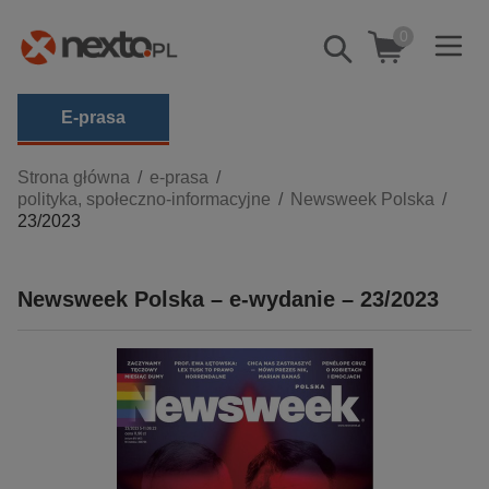
0
Pokaż/schowaj
wyszukiwarkę
E-prasa
Kategorie
Strona główna
e-prasa
polityka, społeczno-informacyjne
Newsweek Polska
Zobacz wszystkie E-prasa
23/2023
budownictwo, aranżacja wnętrz
biznesowe, branżowe, gospodarka
Newsweek Polska – e-wydanie – 23/2023
darmowe wydania
dzienniki
edukacja
hobby, sport, rozrywka
komputery, internet, technologie, informatyka