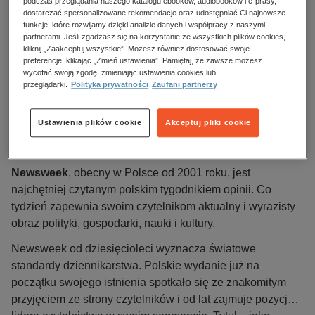
podczas przeglądania naszego katalogu ebooków, audiobooków i e-prasy,
dostarczać spersonalizowane rekomendacje oraz udostępniać Ci najnowsze
Numer:
23/2023
funkcje, które rozwijamy dzięki analizie danych i współpracy z naszymi
partnerami. Jeśli zgadzasz się na korzystanie ze wszystkich plików cookies,
Data dostępności:
05.06.2023
kliknij „Zaakceptuj wszystkie”. Możesz również dostosować swoje
preferencje, klikając „Zmień ustawienia”. Pamiętaj, że zawsze możesz
Data wydania:
11.06.2023
wycofać swoją zgodę, zmieniając ustawienia cookies lub
Język publikacji:
polski
przeglądarki.
Polityka prywatności
Zaufani partnerzy
Wydawca:
RASP
ISBN:
1642-5685
Ustawienia plików cookie
Akceptuj pliki cookie
Opis
Newsweek
, obecny w Polsce od 2001 roku, jest
najchętniej czytanym polskim tygodnikiem opinii. Co
tydzień zapewnia swoim czytelnikom aktualny i wyrazisty
obraz polityki, gospodarki, nauki i kultury.
Newsweek od dziesięcioleci wyznacza światowe
standardy dziennikarstwa. Polskie wydanie już na
początku swojego istnienia spotkało się ze znakomitym
przyjęciem ze strony czytelników i od lat zajmuje pozycję