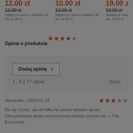
12.00 zł
10.00 zł
19.00 zł
– 2/2026
12.00 zł
10.00 zł
19.00 zł
Najniższa cena z ostatnich 30
Najniższa cena z ostatnich 30
Najniższa cena z o
dni:
11.40 zł
dni:
10.00 zł
dni:
19.00 zł
Ocena:
Opinie o produkcie
Dodaj opinię
1 - 5 z 77 opinii
Dalej
Alexander
/
2024-01-21
Da się czytać, ale od kilku lat jakość tekstów spada.
Zdecydowanie lepiej merytoryczną wiedzę czerpać np. z The
Economist.