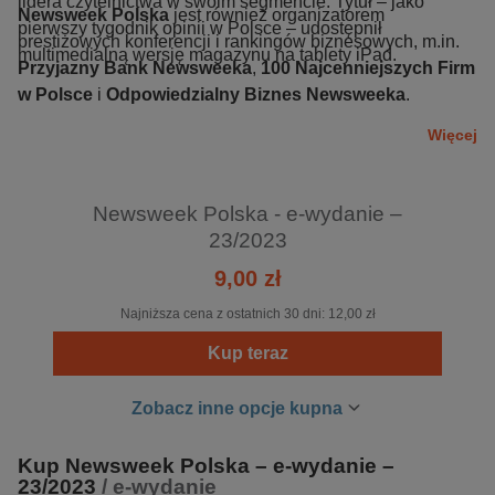
lidera czytelnictwa w swoim segmencie. Tytuł – jako
Newsweek Polska
jest również organizatorem
pierwszy tygodnik opinii w Polsce – udostępnił
prestiżowych konferencji i rankingów biznesowych, m.in.
multimedialną wersję magazynu na tablety iPad.
Przyjazny Bank Newsweeka
,
100 Najcenniejszych Firm
w Polsce
i
Odpowiedzialny Biznes Newsweeka
.
Więcej
Newsweek Polska - e-wydanie –
23/2023
9,00 zł
Najniższa cena z ostatnich 30 dni:
12,00 zł
Kup teraz
Zobacz inne opcje kupna
Kup Newsweek Polska – e-wydanie –
23/2023
/ e-wydanie