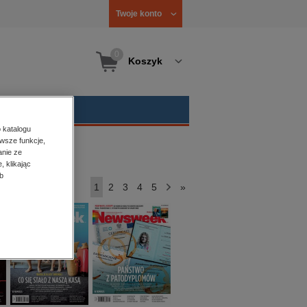
Twoje konto
0
Koszyk
 katalogu
wsze funkcje,
Numery archiwalne
anie ze
, klikając
b
1
2
3
4
5
>
»