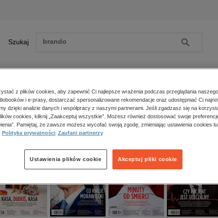
Szukaj
Szukaj
E-prasa
stać z plików cookies, aby zapewnić Ci najlepsze wrażenia podczas przeglądania naszego
iobooków i e-prasy, dostarczać spersonalizowane rekomendacje oraz udostępniać Ci najno
ona główna
e-prasa
polityka, społeczno-informacyjne
Newsweek Polska
amy dzięki analizie danych i współpracy z naszymi partnerami. Jeśli zgadzasz się na korzyst
lików cookies, kliknij „Zaakceptuj wszystkie”. Możesz również dostosować swoje preferencje
ewsweek Polska
Zobacz wszystkie E-prasa
polityka, społeczno-informacyjne
ienia”. Pamiętaj, że zawsze możesz wycofać swoją zgodę, zmieniając ustawienia cookies lu
psychologiczne
Polityka prywatności
Zaufani partnerzy
inne
popularno-naukowe
Ustawienia plików cookie
Akceptuj pliki cookie
historia
zdrowie
religie