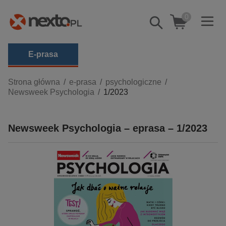
0
Pokaż/schowaj
wyszukiwarkę
E-prasa
Kategorie
Strona główna
e-prasa
psychologiczne
Newsweek Psychologia
1/2023
Zobacz wszystkie E-prasa
budownictwo, aranżacja wnętrz
Newsweek Psychologia – eprasa – 1/2023
biznesowe, branżowe, gospodarka
darmowe wydania
dzienniki
edukacja
hobby, sport, rozrywka
komputery, internet, technologie, informatyka