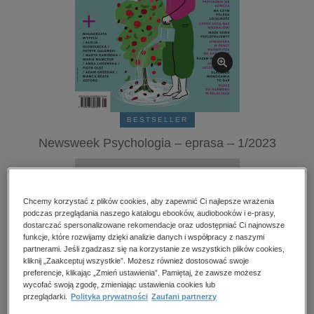
kobiece, lifestyle, kultura
polityka, społeczno-informacyjne
psychologiczne
inne
popularno-naukowe
historia
BESTSELLER
zdrowie
Newsweek Psychologia – eprasa – 1/2023
religie
Przeczytaj fragment
Chcemy korzystać z plików cookies, aby zapewnić Ci najlepsze wrażenia
podczas przeglądania naszego katalogu ebooków, audiobooków i e-prasy,
Numery archiwalne
dostarczać spersonalizowane rekomendacje oraz udostępniać Ci najnowsze
funkcje, które rozwijamy dzięki analizie danych i współpracy z naszymi
Ocena:
partnerami. Jeśli zgadzasz się na korzystanie ze wszystkich plików cookies,
Oceń produkt
kliknij „Zaakceptuj wszystkie”. Możesz również dostosować swoje
preferencje, klikając „Zmień ustawienia”. Pamiętaj, że zawsze możesz
wycofać swoją zgodę, zmieniając ustawienia cookies lub
Kupując otrzymujesz format:
PDF
Dostęp online PDF
przeglądarki.
Polityka prywatności
Zaufani partnerzy