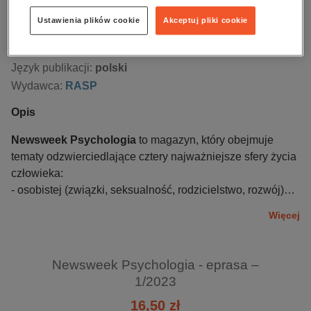
Numer:
1/2023
Ustawienia plików cookie
Akceptuj pliki cookie
Data dostępności:
18.01.2023
Data wydania:
18.01.2023
Język publikacji:
polski
Wydawca:
RASP
Opis
Newsweek Psychologia
to magazyn, który obejmuje
tematy odzwierciedlające cztery najważniejsze sfery życia
człowieka:
- osobistej (związki, seksualność, rodzicielstwo, rozwój)
- społecznej (zjawiska, które wspierają budowanie relacji)
Więcej
- pracy (relacje pokoleniowe, postawy i motywacje, rozwój
kompetencji)
- zdrowia (wpływ kondycji psychicznej na zdrowie)
Newsweek Psychologia - eprasa –
1/2023
16,50 zł