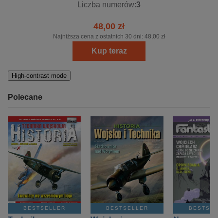
Liczba numerów:
3
48,00 zł
Najniższa cena z ostatnich 30 dni:
48,00 zł
Kup teraz
High-contrast mode
Polecane
BESTSELLER
BESTSELLER
BESTSE