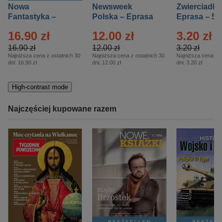
Nowa
Newsweek
Zwierciadło
Fantastyka –
Polska – Eprasa
Eprasa – 5/
Eprasa – 5/2026
– 13/2026
16.90 zł
12.00 zł
3.20 zł
16.90 zł
12.00 zł
3.20 zł
Najniższa cena z ostatnich 30
Najniższa cena z ostatnich 30
Najniższa cena z o
dni:
16.90 zł
dni:
12.00 zł
dni:
3.20 zł
High-contrast mode
Najczęściej kupowane razem
BESTSELLER
BESTSE