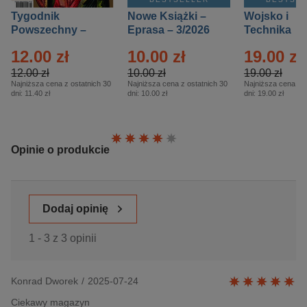
Tygodnik
Nowe Książki –
Wojsko i
Powszechny –
Eprasa – 3/2026
Technika
Eprasa – 14/2026
Historia – E
12.00 zł
10.00 zł
19.00 zł
– 2/2026
12.00 zł
10.00 zł
19.00 zł
Najniższa cena z ostatnich 30
Najniższa cena z ostatnich 30
Najniższa cena z o
dni:
11.40 zł
dni:
10.00 zł
dni:
19.00 zł
Ocena:
Opinie o produkcie
Dodaj opinię
1 - 3 z 3 opinii
Konrad Dworek
/
2025-07-24
Ciekawy magazyn